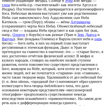
темноте (падающие звёзды). Солнце и
луна
или звезды —
глаза
бога-неба (ср. «тысячеглазый» как эпитеты Аргуса и
Индры). Постепенно бог-Н, превращается в антропоморфного
бога. Небесные явления выступают уже как родственники
Неба: сын вавилонского Ану Адад-молния; сын Неба
Катекиль — гром (Перу); облака — жёны
Ахурамазды
(сохранившего черты бога Неба). Обожествлённый небесный
свод и бог — владыка Неба предстают и как один бог (как,
напр.,
Олорун
у йоруба) и как разные (Уран и
Зевс
Дьяуса
и
Варуна
). Зевс (владыка Олимпа) и Варуна (оплот неба и
царь
богов) — боги неба, в них на первый план выступает
регулятивная и этическая функция, Дьяус и Уран не
претендуют на главенство в пантеоне; это — «старые боги», в
них достаточно отчётлив физический аспект. В мифах и
культах народов, стоящих на наиболее низкой ступени
развития, почти повсеместно существуют представления о
боге, живущем на Небе, который, хотя почти не участвует в
жизни людей, всё же почитается «старшим» или «главным»,
часто также творцом мира. Удалившийся от дел небесный бог
(т. н. deus otiosus, «праздный бог») напоминает образ единого
всемогущего бога-творца библейского типа, что дало
основания некоторым представителям «миссионерской
этнографии» предположить существование некогда
впоследствии искажённого «прамонотеизма». На самом деле
речь шла о дифференциации некогда единого,