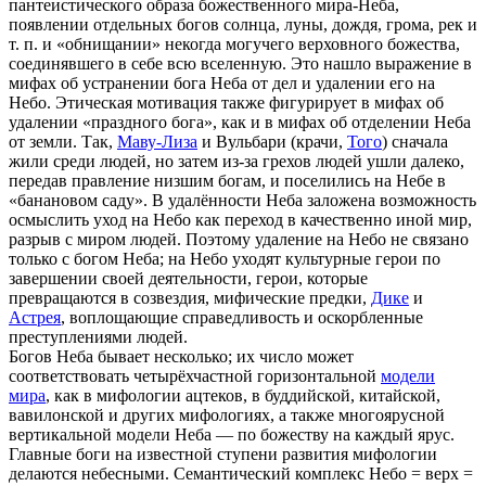
пантеистического образа божественного мира-Неба,
появлении отдельных богов солнца, луны, дождя, грома, рек и
т. п. и «обнищании» некогда могучего верховного божества,
соединявшего в себе всю вселенную. Это нашло выражение в
мифах об устранении бога Неба от дел и удалении его на
Небо. Этическая мотивация также фигурирует в мифах об
удалении «праздного бога», как и в мифах об отделении Неба
от земли. Так,
Маву-Лиза
и Вульбари (крачи,
Того
) сначала
жили среди людей, но затем из-за грехов людей ушли далеко,
передав правление низшим богам, и поселились на Небе в
«банановом саду». В удалённости Неба заложена возможность
осмыслить уход на Небо как переход в качественно иной мир,
разрыв с миром людей. Поэтому удаление на Небо не связано
только с богом Неба; на Небо уходят культурные герои по
завершении своей деятельности, герои, которые
превращаются в созвездия, мифические предки,
Дике
и
Астрея
, воплощающие справедливость и оскорбленные
преступлениями людей.
Богов Неба бывает несколько; их число может
соответствовать четырёхчастной горизонтальной
модели
мира
, как в мифологии ацтеков, в буддийской, китайской,
вавилонской и других мифологиях, а также многоярусной
вертикальной модели Неба — по божеству на каждый ярус.
Главные боги на известной ступени развития мифологии
делаются небесными. Семантический комплекс Небо = верх =