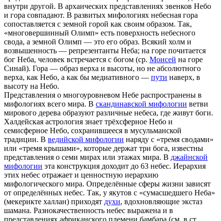
внутри другой. В архаических представлениях эвенков Небо
и гора совпадают. В развитых мифологиях небесная гора
сопоставляется с земной горой как своим образом. Так,
«многовершинный Олимп» есть поверхность небесного
свода, а земной Олимп — это его образ. Всякий холм и
возвышенность — репрезентанты Неба; на горе почитается
бог Неба, человек встречается с богом (ср.
Моисей
на горе
Синай). Гора — образ верха и высоты, но не абсолютного
верха, как Небо, a как бы медиативного —
пути
наверх, в
высоту на Небо.
Представления о многоуровневом Небе распространены в
мифологиях всего мира. В
скандинавской мифологии
ветви
мирового дерева образуют различные небеса, где живут боги.
Халдейская астрология знает трёхсферное Небо и
семисферное Небо, сохранившееся в мусульманской
традиции. В
ведийской мифологии
наряду с «тремя сводами»
или «тремя крышами», которые держат три бога, известны
представления о семи мирах или этажах мира. В
джайнской
мифологии
эта конструкция доходит до 63 небес. Иерархия
этих небес отражает и ценностную иерархию
мифологического мира. Определённые сферы жизни зависят
от определённых небес. Так, у якутов с «сумасшедшего Неба»
(мекерикте халлан) приходят
духи
, вдохновляющие экстаз
шамана. Разнокачественность небес выражена и в
представлениях африканского племени бамбара (см. в ст.