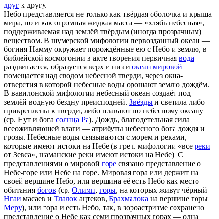
друг
к другу.
Небо представляется не только как твёрдая оболочка и крыша
мира, но и как огромная жидкая масса — «хлябь небесная»,
поддерживаемая над землёй твёрдым (иногда прозрачным)
веществом. В шумерской мифологии первозданный океан —
богиня Намму окружает порождённые ею с Небо и землю, в
библейской космогонии в акте творения первичная
вода
раздвигается, образуется верх и низ и
океан мировой
помещается над сводом небесной тверди, через окна-
отверстия в которой небесные воды орошают землю дождём.
В вавилонской мифологии небесный океан создаёт под
землёй водную бездну преисподней.
Звёзды
и светила либо
прикреплены к тверди, либо плавают по небесному океану
(ср. Нут и бога
солнца
Ра
). Дождь, благодетельная сила
всеоживляющей влаги — атрибуты небесного бога дождя и
грозы. Небесные воды связываются с морем и реками,
которые имеют истоки на Небе (в греч. мифологии «все
реки
от Зевса», шаманские реки имеют истоки на Небе). С
представлениями о мировой
горе
связано представление о
Небе-горе или Небе на горе. Мировая гора или держит на
своей вершине Небо, или вершина её есть Небо как место
обитания
богов
(ср.
Олимп
,
горы
, на которых живут чёрный
Нгаи
масаев и
Тлалок
ацтеков,
Брахмалока
на вершине горы
Меру
), или гора и есть Небо, так, в зороастризме сохранено
представление о Небе как семи прозрачных горах — одна