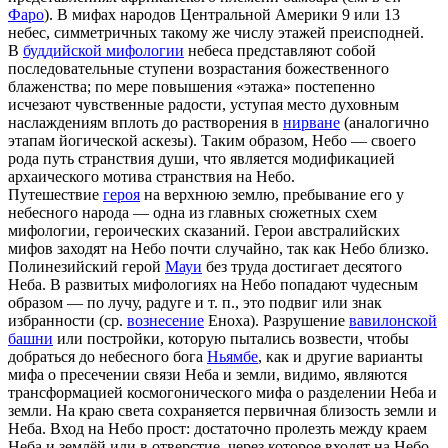
Фаро
). В мифах народов Центральной Америки 9 или 13
небес, симметричных такому же числу этажей преисподней.
В
буддийской мифологии
небеса представляют собой
последовательные ступени возрастания божественного
блаженства; по мере повышения «этажа» постепенно
исчезают чувственные радости, уступая место духовным
наслаждениям вплоть до растворения в
нирване
(аналогично
этапам йогической аскезы). Таким образом, Небо — своего
рода путь странствия души, что является модификацией
архаического мотива странствия на Небо.
Путешествие
героя
на верхнюю землю, пребывание его у
небесного народа — одна из главных сюжетных схем
мифологии, героических сказаний. Герои австралийских
мифов заходят на Небо почти случайно, так как Небо близко.
Полинезийский герой
Мауи
без труда достигает десятого
Неба. В развитых мифологиях на Небо попадают чудесным
образом — по лучу, радуге и т. п., это подвиг или знак
избранности (ср.
вознесение
Еноха). Разрушение
вавилонской
башни
или постройки, которую пытались возвести, чтобы
добраться до небесного бога
Ньямбе
, как и другие варианты
мифа о пресечении связи Неба и земли, видимо, являются
трансформацией космогонического мифа о разделении Неба и
земли. На краю света сохраняется первичная близость земли и
Неба. Вход на Небо прост: достаточно пролезть между краем
Неба и землёй или в отверстие, через которое входят на Небо