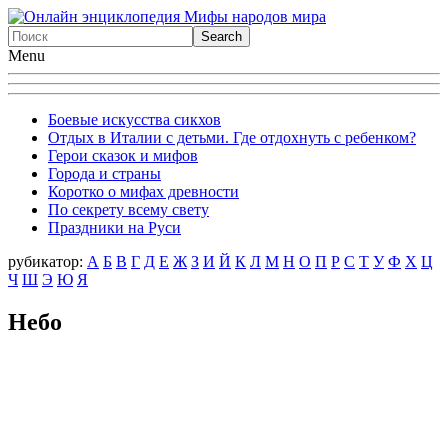
Menu
Боевые искусства сикхов
Отдых в Италии с детьми. Где отдохнуть с ребенком?
Герои сказок и мифов
Города и страны
Коротко о мифах древности
По секрету всему свету
Праздники на Руси
рубикатор:
А
Б
В
Г
Д
Е
Ж
З
И
Й
К
Л
М
Н
О
П
Р
С
Т
У
Ф
X
Ц
Ч
Ш
Э
Ю
Я
Небо