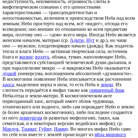
недоступность, неизменность, огромность слиты в
мифотворческом сознании с его ценностными
характеристиками — трансцендентностью и
непостижимостью, величием и превосходством Неба над всем
земным; Небо простерто над всем, всё «видит», отсюда его
всеведение; оно внешне по отношению ко всем предметам
мира, поэтому оно — «дом» всего мира. Иногда Небо является
женским началом, матерью (ср.
Адити
,
Нут
и др.), но чаще
оно — мужское, плодотворящее начало (дождь). Как податель
тепла и влаги Небо — активная творческая сила, источник
блага и
жизни
:
воздух
, облака, туман, наполняющие Небо,
представляются субстанцией человеческой души-дыхания, и
при параллелизме микро — и макрокосма Небо оказывается
душой
универсума, воплощением абсолютной «духовности».
В космогонии появление Неба описывается как расчленение
хаоса
, выделение верха и низа, то есть Неба и
земли
. Их
слитность передаётся в мифах также как
священный брак
Неба-отца и земли-матери. В космогоническом акте
первозданный хаос, который имеет облик чудовища,
хтонического или водного, либо сам порождает Небо и землю
(в более архаичных космогониях), либо последние создаются
из него
демиургом
(в развитых мифологиях, таких, как
семитская, и в некоторых версиях ведийских мифов); ср.
Мардук
,
Тиамат
,
Гуйму
,
Намму
. Во многих мифах Небо само
по себе или вместе с землёй происходит из
яйца мирового