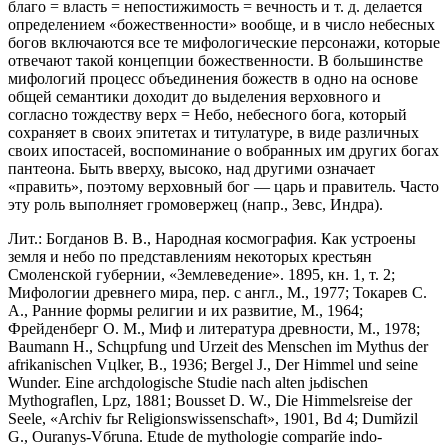
благо = власть = непостижимость = вечность и т. д. делается
определением «божественности» вообще, и в число небесных
богов включаются все те мифологические персонажи, которые
отвечают такой концепции божественности. В большинстве
мифологий процесс объединения божеств в одно на основе
общей семантики доходит до выделения верховного и
согласно тождеству верх = Небо, небесного бога, который
сохраняет в своих эпитетах и титулатуре, в виде различных
своих ипостасей, воспоминание о вобранных им других богах
пантеона. Быть вверху, высоко, над другими означает
«править», поэтому верховный бог — царь и правитель. Часто
эту роль выполняет громовержец (напр., Зевс, Индра).
Лит.: Богданов В. В., Народная космография. Как устроены
земля и небо по представлениям некоторых крестьян
Смоленской губернии, «Землеведение». 1895, кн. 1, т. 2;
Мифологии древнего мира, пер. с англ., М., 1977; Токарев С.
А., Ранние формы религии и их развитие, М., 1964;
Фрейденберг О. М., Миф и литература древности, М., 1978;
Baumann H., Schцpfung und Urzeit des Menschen im Mythus der
afrikanischen Vцlker, B., 1936; Bergel J., Der Himmel und seine
Wunder. Eine archдologische Studie nach alten jьdischen
Mythograflen, Lpz, 1881; Bousset D. W., Die Himmelsreise der
Seele, «Archiv fьr Religionswissenschaft», 1901, Bd 4; Dumйzil
G., Ouranуs-Vбruna. Etude de mythologie comparйe indo-