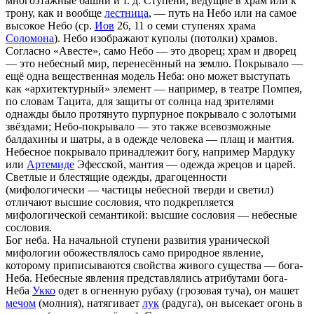
многоэтажные башни и т. д. Ступени, ведущие в храм или к
трону, как и вообще
лестница
, — путь на Небо или на самое
высокое Небо (ср.
Иов
26, 11 о семи ступенях храма
Соломона
). Небо изображают куполы (потолки) храмов.
Согласно «Авесте», само Небо — это дворец; храм и дворец
— это небесный мир, перенесённый на землю. Покрывало —
ещё одна вещественная модель Неба: оно может выступать
как «архитектурный» элемент — например, в театре Помпея,
по словам Тацита, для защиты от солнца над зрителями
однажды было протянуто пурпурное покрывало с золотыми
звёздами; Небо-покрывало — это также всевозможные
балдахины и шатры, а в одежде человека — плащ и мантия.
Небесное покрывало принадлежит богу, например Мардуку
или
Артемиде
Эфесской, мантия — одежда жрецов и царей.
Светлые и блестящие одежды, драгоценности
(мифологически — частицы небесной тверди и светил)
отличают высшие сословия, что подкрепляется
мифологической семантикой: высшие сословия — небесные
сословия.
Бог неба. На начальной ступени развития уранической
мифологии обожествлялось само природное явление,
которому приписываются свойства живого существа — бога-
Неба. Небесные явления представлялись атрибутами бога-
Неба
Укко
одет в огненную рубаху (грозовая туча), он машет
мечом
(молния), натягивает
лук
(радуга), он высекает огонь в