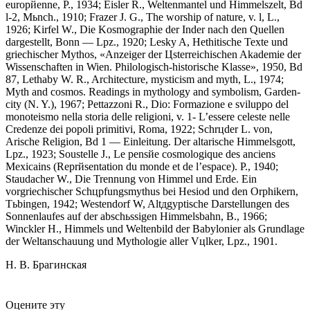
europйenne, P., 1934; Eisler R., Weltenmantel und Himmelszelt, Bd
l-2, Mьnch., 1910; Frazer J. G., The worship of nature, v. l, L.,
1926; Kirfel W., Die Kosmographie der Inder nach den Quellen
dargestellt, Bonn — Lpz., 1920; Lesky A, Hethitische Texte und
griechischer Mythos, «Anzeiger der Цsterreichischen Akademie der
Wissenschaften in Wien. Philologisch-historische Klasse», 1950, Bd
87, Lethaby W. R., Architecture, mysticism and myth, L., 1974;
Myth and cosmos. Readings in mythology and symbolism, Garden-
city (N. Y.), 1967; Pettazzoni R., Dio: Formazione e sviluppo del
monoteismo nella storia delle religioni, v. 1- L’essere celeste nelle
Credenze dei popoli primitivi, Roma, 1922; Schrцder L. von,
Arische Religion, Bd 1 — Einleitung. Der altarische Himmelsgott,
Lpz., 1923; Soustelle J., Le pensйe cosmologique des anciens
Mexicains (Reprйsentation du monde et de l’espace). P., 1940;
Staudacher W., Die Trennung von Himmel und Erde. Ein
vorgriechischer Schцpfungsmythus bei Hesiod und den Orphikern,
Tьbingen, 1942; Westendorf W, Altдgyptische Darstellungen des
Sonnenlaufes auf der abschьssigen Himmelsbahn, B., 1966;
Winckler H., Himmels und Weltenbild der Babylonier als Grundlage
der Weltanschauung und Mythologie aller Vцlker, Lpz., 1901.
H. В. Брагинская
Оцените эту