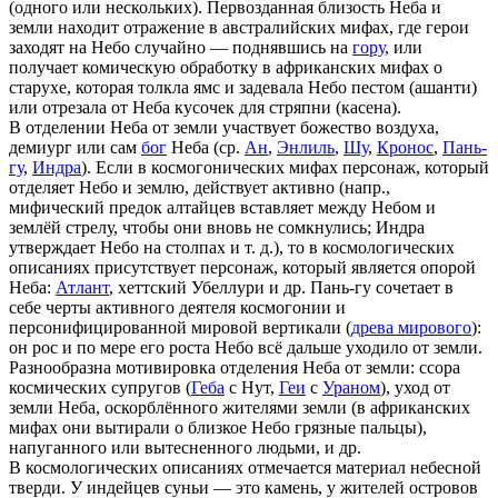
(одного или нескольких). Первозданная близость Неба и
земли находит отражение в австралийских мифах, где герои
заходят на Небо случайно — поднявшись на
гору
, или
получает комическую обработку в африканских мифах о
старухе, которая толкла ямс и задевала Небо пестом (ашанти)
или отрезала от Неба кусочек для стряпни (касена).
В отделении Неба от земли участвует божество воздуха,
демиург или сам
бог
Неба (ср.
Ан
,
Энлиль
,
Шу
,
Кронос
,
Пань-
гу
,
Индра
). Если в космогонических мифах персонаж, который
отделяет Небо и землю, действует активно (напр.,
мифический предок алтайцев вставляет между Небом и
землёй стрелу, чтобы они вновь не сомкнулись; Индра
утверждает Небо на столпах и т. д.), то в космологических
описаниях присутствует персонаж, который является опорой
Неба:
Атлант
, хеттский Убеллури и др. Пань-гу сочетает в
себе черты активного деятеля космогонии и
персонифицированной мировой вертикали (
древа мирового
):
он рос и по мере его роста Небо всё дальше уходило от земли.
Разнообразна мотивировка отделения Неба от земли: ссора
космических супругов (
Геба
с Нут,
Геи
с
Ураном
), уход от
земли Неба, оскорблённого жителями земли (в африканских
мифах они вытирали о близкое Небо грязные пальцы),
напуганного или вытесненного людьми, и др.
В космологических описаниях отмечается материал небесной
тверди. У индейцев суньи — это камень, у жителей островов