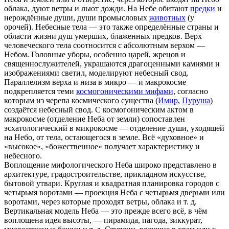
облака, дуют ветры и льют дожди. На Небе обитают
предки
и
нерождённые души, души промысловых
животных
(у
орочей). Небесные тела — это также определённые страны и
области жизни душ умерших, блаженных предков. Верх
человеческого тела соотносится с абсолютным верхом —
Небом. Головные уборы, особенно царей, жрецов и
священнослужителей, украшаются драгоценными камнями и
изображениями светил, моделируют небесный свод.
Параллелизм верха и низа в микро — и макрокосме
подкрепляется теми
космогоническими мифами
, согласно
которым из черепа космического существа (
Имир
,
Пуруша
)
создаётся небесный свод. С космогоническим актом в
макрокосме (отделение Неба от земли) сопоставлен
эсхатологический в микрокосме — отделение души, уходящей
на Небо, от тела, остающегося в земле. Всё «духовное» и
«высокое», «божественное» получает характеристику и
небесного.
Воплощение мифологического Неба широко представлено в
архитектуре, градостроительстве, прикладном искусстве,
бытовой утвари. Круглая и квадратная планировка городов с
четырьмя воротами — проекция Неба с четырьмя дверьми или
воротами, через которые проходят ветры, облака и т. д.
Вертикальная модель Неба — это прежде всего всё, в чём
воплощена идея высоты, — пирамида, пагода, зиккурат,