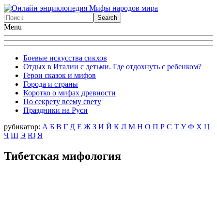
Menu
Боевые искусства сикхов
Отдых в Италии с детьми. Где отдохнуть с ребенком?
Герои сказок и мифов
Города и страны
Коротко о мифах древности
По секрету всему свету
Праздники на Руси
рубикатор:
А
Б
В
Г
Д
Е
Ж
З
И
Й
К
Л
М
Н
О
П
Р
С
Т
У
Ф
X
Ц
Ч
Ш
Э
Ю
Я
Тибетская мифология