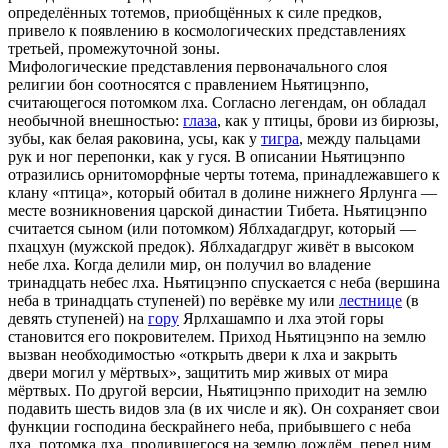
определённых тотемов, приобщённых к силе предков,
привело к появлению в космологических представлениях
третьей, промежуточной зоны.
Мифологические представления первоначального слоя
религии бон соотносятся с правлением Ньятицэнпо,
считающегося потомком лха. Согласно легендам, он обладал
необычной внешностью:
глаза
, как у птицы, брови из бирюзы,
зубы, как белая раковина, усы, как у
тигра
, между пальцами
рук и ног перепонки, как у гуся. В описании Ньятицэнпо
отразились орнитоморфные черты тотема, принадлежавшего к
клану «птица», который обитал в долине нижнего Ярлунга —
месте возникновения царской династии Тибета. Ньятицэнпо
считается сыном (или потомком) Яблхадагдруг, который —
пхацхун (мужской предок). Яблхадагдруг живёт в высоком
небе лха. Когда делили мир, он получил во владение
тринадцать небес лха. Ньятицэнпо спускается с неба (вершина
неба в тринадцать ступеней) по верёвке му или
лестнице
(в
девять ступеней) на
гору
Ярлхашампо и лха этой горы
становится его покровителем. Приход Ньятицэнпо на землю
вызван необходимостью «открыть двери к лха и закрыть
двери могил у мёртвых», защитить мир живых от мира
мёртвых. По другой версии, Ньятицэнпо приходит на землю
подавить шесть видов зла (в их числе и як). Он сохраняет свои
функции господина бескрайнего неба, прибывшего с неба
лха, потомка лха, пролившегося на землю дождём, перед ним