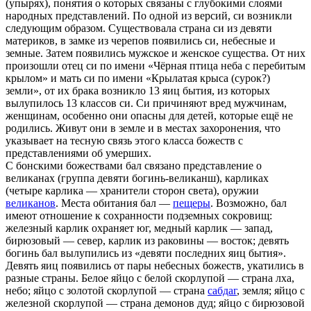
(упырях), понятия о которых связаны с глубокими слоями
народных представлений. По одной из версий, си возникли
следующим образом. Существовала страна си из девяти
материков, в замке из черепов появились си, небесные и
земные. Затем появились мужское и женское существа. От них
произошли отец си по имени «Чёрная птица неба с перебитым
крылом» и мать си по имени «Крылатая крыса (сурок?)
земли», от их брака возникло 13 яиц бытия, из которых
вылупилось 13 классов си. Си причиняют вред мужчинам,
женщинам, особенно они опасны для детей, которые ещё не
родились. Живут они в земле и в местах захоронения, что
указывает на тесную связь этого класса божеств с
представлениями об умерших.
С бонскими божествами бал связано представление о
великанах (группа девяти богинь-великанш), карликах
(четыре карлика — хранители сторон света), оружии
великанов
. Места обитания бал —
пещеры
. Возможно, бал
имеют отношение к сохранности подземных сокровищ:
железный карлик охраняет юг, медный карлик — запад,
бирюзовый — север, карлик из раковины — восток; девять
богинь бал вылупились из «девяти последних яиц бытия».
Девять яиц появились от пары небесных божеств, укатились в
разные страны. Белое яйцо с белой скорлупой — страна лха,
небо; яйцо с золотой скорлупой — страна
сабдаг
, земля; яйцо с
железной скорлупой — страна демонов дуд; яйцо с бирюзовой