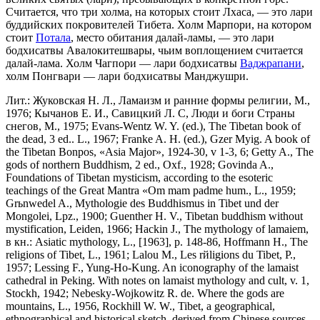
Считается, что три холма, на которых стоит Лхаса, — это лари
буддийских покровителей Тибета. Холм Марпори, на котором
стоит
Потала
, место обитания далай-ламы, — это лари
бодхисатвы Авалокитешвары, чьим воплощением считается
далай-лама. Холм Чагпори — лари бодхисатвы
Ваджрапани
,
холм Понгвари — лари бодхисатвы Манджушри.
Лит.: Жуковская Н. Л., Ламаизм и ранние формы религии, М.,
1976; Кычанов Е. И., Савицкий Л. С, Люди и боги Страны
снегов, М., 1975; Evans-Wentz W. Y. (ed.), The Tibetan book of
the dead, 3 ed.. L., 1967; Franke A. H. (ed.), Gzer Myig. A book of
the Tibetan Bonpos, «Asia Major», 1924-30, v 1-3, 6; Getty A., The
gods of northern Buddhism, 2 ed., Oxf., 1928; Govinda A.,
Foundations of Tibetan mysticism, according to the esoteric
teachings of the Great Mantra «Om mam padme hum., L., 1959;
Grьnwedel A., Mythologie des Buddhismus in Tibet und der
Mongolei, Lpz., 1900; Guenther H. V., Tibetan buddhism without
mystification, Leiden, 1966; Hackin J., The mythology of lamaiem,
в кн.: Asiatic mythology, L., [1963], p. 148-86, Hoffmann H., The
religions of Tibet, L., 1961; Lalou M., Les rйligions du Tibet, P.,
1957; Lessing F., Yung-Ho-Kung. An iconography of the lamaist
cathedral in Peking. With notes on lamaist mythology and cult, v. 1,
Stockh, 1942; Nebesky-Wojkowitz R. de. Where the gods are
mountains, L., 1956, Rockhill W. W., Tibet, a geographical,
ethnographical and historical sketch, derived from Chinese sources,