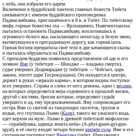
с неба, они избрали его царем.
Включение в буддийский пантеон главных божеств Тибета
связывается с именем буддийского проповедника
Падмасамбхавы, приглашённого в 8 в. в Тибет. По тибетскому
мифу, горные божества лха — Ярлхашампо, Ньянчентханлха
пытались остановить Падмасамбхаву, воплотившись в
огромного белого яка, насылающего непогоду, и белую змею,
вытянувшуюся и преградившую дорогу, как горная цепь.
Горная богиня превратила своё тело в две качающиеся скалы
и пыталась обрушиться на Падмасамбхаву.
С приходом буддизма появилось представление об аде и его
хозяине
Яме
(у тибетцев — Шиндже — владыка смерти),
судье умерших Дхармарадже (у тибетцев — Чойгьел, царь
закона, эпитет царя Тисрондэцана). Он находится в центре,
держит в руках «зеркало кармы», в котором видны поступки
всех умерших. Справа и слева от него демоны, один с
весами
,
на которых определяется мера содеянного в прошлой жизни,
другой с костями, бросив которые, определяют судьбу
умершего и ад, ему предназначенный. Яму сопровождает его
сестра Ями со свитой из танцующих скелетов, трупов и
ведьм, его спутница Лхамо (
Кали
), такого же ужасного вида,
едет верхом на муле. Лхамо в древней тибетской мифологии
— «прабабушка, царица зенита неба» (A-phyi-gnam-gyi-gun-
rgyal), в её свиту входят четыре богини
времён года
. Яме и его
спутникам противостоит
Ямантака
(тибет. Шинджешед,