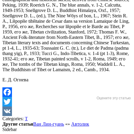
Peking, 1939; Roerich G. N., The blue annals, v. 1-2, Calcutta,
1949-1953; Snellgrove D. L., Buddhist Himalaya, Oxf., 1957;
Snellgrove D. L., (ed.), The Nine Wбys of bon, L., 1967; Stein R.
A., Lйpopйe tibйtaine de Cesar dans sa version Lamaique de Ling,
P., 1956, его же, Recherches sur lйpopйe et le Barde au Tibet, P
1959, его же, Tibetan civilization, Stanford, 1972; Thomas F. W.,
Ancient Folk-literature from North-Eastern Tibet, В., 1957; его же,
Tibetan literary texts and documents concerning Chinese Turkestan,
pt 1-4, L., 1935-63; Toussaint G. С. (tr.), Le diet de Padma (padma
thang yig), P., 1933; Tucci G., Indo-Tibetica, v. 1-4 (pt 1-3), Rome,
1932-41; его же, Tibetan painted scrolls, v 1-2, Roma, 1949; его
же, The tombs of the Tibetan kings, Roma, 1950; Waddell L. A.,
The Buddhism of Tibet or Lamaism, 2 ed., Camb., 1934.
E. Д. Огнева
Оцените эту статью
Facebook
Twitter
Categories:
Т
VK
Другие статьи
Ван Лин-гуань
«
»
Автолик
Sidebar