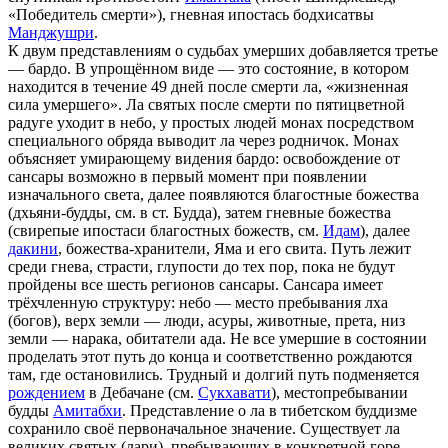
«Победитель смерти»), гневная ипостась бодхисатвы
Манджушри
.
К двум представлениям о судьбах умерших добавляется третье
— бардо. В упрощённом виде — это состояние, в котором
находится в течение 49 дней после смерти ла, «жизненная
сила умершего». Ла святых после смерти по пятицветной
радуге уходит в небо, у простых людей монах посредством
специального обряда выводит ла через родничок. Монах
объясняет умирающему видения бардо: освобождение от
сансары возможно в первый момент при появлении
изначального света, далее появляются благостные божества
(дхьяни-будды, см. в ст. Будда), затем гневные божества
(свирепые ипостаси благостных божеств, см.
Идам
), далее
дакини
, божества-хранители, Яма и его свита. Путь лежит
среди гнева, страсти, глупости до тех пор, пока не будут
пройдены все шесть регионов сансары. Сансара имеет
трёхчленную структуру: небо — место пребывания лха
(богов), верх земли — люди, асуры, животные, прета, низ
земли — нарака, обитатели ада. Не все умершие в состоянии
проделать этот путь до конца и соответственно рождаются
там, где остановились. Трудный и долгий путь подменяется
рождением
в Дебачане (см.
Сукхавати
), местопребывании
будды
Амитабхи
. Представление о ла в тибетском буддизме
сохранило своё первоначальное значение. Существует ла
великих святых (лари), пребывающих в конкретной горе.