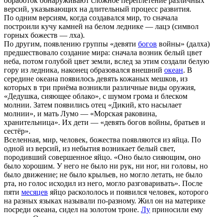
обработок обнаруживают сложное переплетение различных
версий, указывающих на длительный процесс развития.
По одним версиям, когда создавался мир, то сначала
построили кучу камней на белом леднике — лацэ (символ
горных божеств — лха).
По другим, появлению группы «девяти
богов
войны» (далха)
предшествовало создание мира: сначала возник белый цвет
неба, потом голубой цвет земли, вслед за этим создали белую
гору из ледника, наконец образовался внешний
океан
. В
середине океана появилось девять кожаных мешков, из
которых в три приёма возникли различные виды оружия,
«Дедушка, сияющее облако», с шумом грома и блеском
молнии. Затем появились отец «Дикий, кто насылает
молнии», и мать Лумо — «Морская раковина,
хранительница». Их дети — «девять богов войны, братьев и
сестёр».
Вселенная, мир, человек, божества появляются из яйца. По
одной из версий, из небытия возникает белый свет,
породивший совершенное яйцо. «Оно было сияющим, оно
было хорошим. У него не было ни рук, ни ног, ни головы, но
было движение; не было крыльев, но могло летать, не было
рта, но голос исходил из него, могло разговаривать». После
пяти
месяцев
яйцо раскололось и появился человек, которого
на разных языках называли по-разному. Жил он на материке
посреди океана, сидел на золотом троне.
Лу
приносили ему