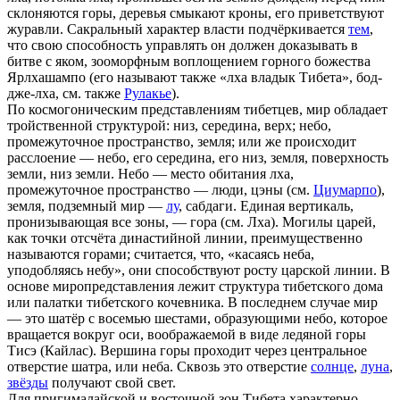
склоняются горы, деревья смыкают кроны, его приветствуют
журавли. Сакральный характер власти подчёркивается
тем
,
что свою способность управлять он должен доказывать в
битве с яком, зооморфным воплощением горного божества
Ярлхашампо (его называют также «лха владык Тибета», бод-
дже-лха, см. также
Рулакье
).
По космогоническим представлениям тибетцев, мир обладает
тройственной структурой: низ, середина, верх; небо,
промежуточное пространство, земля; или же происходит
расслоение — небо, его середина, его низ, земля, поверхность
земли, низ земли. Небо — место обитания лха,
промежуточное пространство — люди, цэны (см.
Циумарпо
),
земля, подземный мир —
лу
, сабдаги. Единая вертикаль,
пронизывающая все зоны, — гора (см. Лха). Могилы царей,
как точки отсчёта династийной линии, преимущественно
называются горами; считается, что, «касаясь неба,
уподобляясь небу», они способствуют росту царской линии. В
основе миропредставления лежит структура тибетского дома
или палатки тибетского кочевника. В последнем случае мир
— это шатёр с восемью шестами, образующими небо, которое
вращается вокруг оси, воображаемой в виде ледяной горы
Тисэ (Кайлас). Вершина горы проходит через центральное
отверстие шатра, или неба. Сквозь это отверстие
солнце
,
луна
,
звёзды
получают свой свет.
Для пригималайской и восточной зон Тибета характерно