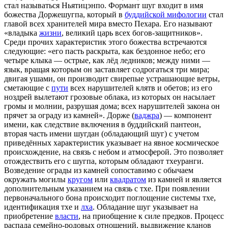
стал называться Ньятицэнпо. Формант шуг входит в имя
божества Доржешугпа, который в
буддийской мифологии
стал
главой всех хранителей мира вместо Пехара. Его называют
«владыка
жизни
, великий царь всех богов-защитников».
Среди прочих характеристик этого божества встречаются
следующие: «его пасть раскрыта, как бездонное небо; его
четыре клыка — острые, как лёд ледников; между ними —
язык, вращая которым он заставляет содрогаться три мира;
двигая ушами, он производит свирепые устрашающие ветры,
сметающие с
пути
всех нарушителей клятв и обетов; из его
ноздрей вылетают грозовые облака, из которых он насылает
громы и молнии, разрушая дома; всех нарушителей закона он
прячет за ограду из камней». Дорже (
ваджра
) — компонент
имени, как следствие включения в буддийский пантеон,
вторая часть имени шугдан (обладающий шуг) с учетом
приведённых характеристик указывает на явное космическое
происхождение, на связь с небом и атмосферой. Это позволяет
отождествить его с шугпа, которым обладают тхеуранги.
Возведение ограды из камней сопоставимо с обычаем
окружать могилы
кругом
или
квадратом
из камней и является
дополнительным указанием на связь с тхе. При появлении
первоначального бона происходит поглощение системы тхе,
идентификация тхе и
лха
. Обладание шуг указывает на
приобретение
власти
, на приобщение к силе предков. Процесс
распада семейно-родовых отношений, выдвижение кланов