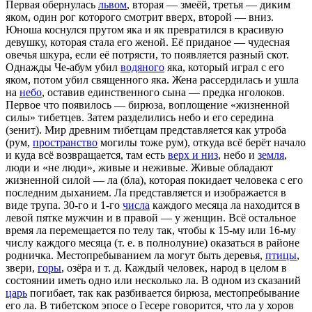
Первая обернулась
львом
, вторая — змеёй, третья — диким
яком, один рог которого смотрит вверх, второй — вниз.
Юноша коснулся прутом яка и як превратился в красивую
девушку, которая стала его женой. Её приданое — чудесная
овечья шкура, если её потрясти, то появляется разный скот.
Однажды Че-абум убил
водяного
яка, который играл с его
яком, потом убил священного яка. Жена рассердилась и ушла
на
небо
, оставив единственного сына — предка нголоков.
Первое что появилось — бирюза, воплощение «жизненной
силы» тибетцев. Затем разделились небо и его середина
(зенит). Мир древним тибетцам представляется как утроба
(рум,
пространство
могилы тоже рум), откуда всё берёт начало
и куда всё возвращается, там есть
верх и низ
, небо и
земля
,
люди и «не люди», живые и неживые. Живые обладают
жизненной силой — ла (бла), которая покидает человека с его
последним дыханием. Ла представляется и изображается в
виде трупа. 30-го и 1-го
числа
каждого месяца ла находится в
левой пятке мужчин и в правой — у женщин. Всё остальное
время ла перемещается по телу так, чтобы к 15-му или 16-му
числу каждого месяца (т. е. в полнолуние) оказаться в районе
родничка. Местопребыванием ла могут быть деревья,
птицы
,
звери,
горы
, озёра и т. д. Каждый человек, народ в целом в
состоянии иметь одно или несколько ла. В одном из сказаний
царь
погибает, так как разбивается бирюза, местопребывание
его ла. В тибетском эпосе о Гесере говорится, что ла у хоров