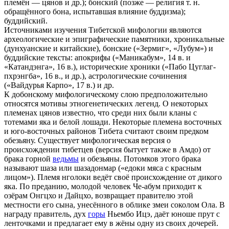
племён — цянов и др.); бонский (позже — религия т. н.
обращённого бона, испытавшая влияние буддизма);
буддийский.
Источниками изучения Тибетской мифологии являются
археологические и эпиграфические памятники, хроникальные
(дунхуанские и китайские), бонские («Зермиг», «Лубум») и
буддийские тексты: апокрифы («Маникабум», 14 в. и
«Катандэнга», 16 в.), исторические хроники («Пабо Цуглаг-
пхрэнгба», 16 в., и др.), астрологические сочинения
(«Вайдурья Карпо», 17 в.) и др.
К добонскому мифологическому слою предположительно
относятся мотивы этногенетических легенд. О некоторых
племенах цянов известно, что среди них были кланы с
тотемами яка и белой лошади. Некоторые племена восточных
и юго-восточных районов Тибета считают своим предком
обезьяну. Существует мифологическая версия о
происхождении тибетцев (версия бытует также в Амдо) от
брака горной
ведьмы
и обезьяны. Потомков этого брака
называют шаза или шазадонмар («едоки мяса с красным
лицом»). Племя нголоки ведёт своё происхождение от дикого
яка. По преданию, молодой человек Че-абум приходит к
озёрам Онгцхо и Дайцхо, возвращает правителю этой
местности его сына, унесённого в облике змеи соколом Ола. В
награду правитель, дух
горы
Ньембо Ицэ, даёт юноше прут с
ленточками и предлагает ему в жёны одну из своих дочерей.