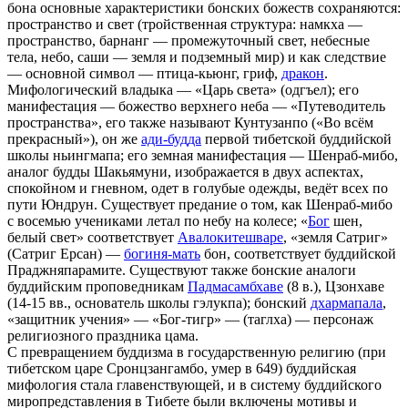
бона основные характеристики бонских божеств сохраняются:
пространство и свет (тройственная структура: намкха —
пространство, барнанг — промежуточный свет, небесные
тела, небо, саши — земля и подземный мир) и как следствие
— основной символ — птица-кьюнг, гриф,
дракон
.
Мифологический владыка — «Царь света» (одгъел); его
манифестация — божество верхнего неба — «Путеводитель
пространства», его также называют Кунтузанпо («Во всём
прекрасный»), он же
ади-будда
первой тибетской буддийской
школы ньингмапа; его земная манифестация — Шенраб-мибо,
аналог будды Шакьямуни, изображается в двух аспектах,
спокойном и гневном, одет в голубые одежды, ведёт всех по
пути Юндрун. Существует предание о том, как Шенраб-мибо
с восемью учениками летал по небу на колесе; «
Бог
шен,
белый свет» соответствует
Авалокитешваре
, «земля Сатриг»
(Сатриг Ерсан) —
богиня-мать
бон, соответствует буддийской
Праджняпарамите. Существуют также бонские аналоги
буддийским проповедникам
Падмасамбхаве
(8 в.), Цзонхаве
(14-15 вв., основатель школы гэлукпа); бонский
дхармапала
,
«защитник учения» — «Бог-тигр» — (таглха) — персонаж
религиозного праздника цама.
С превращением буддизма в государственную религию (при
тибетском царе Сронцзангамбо, умер в 649) буддийская
мифология стала главенствующей, и в систему буддийского
миропредставления в Тибете были включены мотивы и