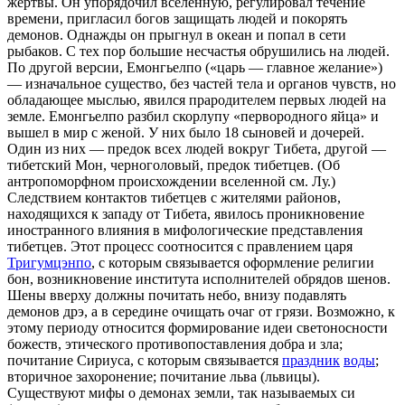
жертвы. Он упорядочил вселенную, регулировал течение
времени, пригласил богов защищать людей и покорять
демонов. Однажды он прыгнул в океан и попал в сети
рыбаков. С тех пор большие несчастья обрушились на людей.
По другой версии, Емонгьелпо («царь — главное желание»)
— изначальное существо, без частей тела и органов чувств, но
обладающее мыслью, явился прародителем первых людей на
земле. Емонгьелпо разбил скорлупу «первородного яйца» и
вышел в мир с женой. У них было 18 сыновей и дочерей.
Один из них — предок всех людей вокруг Тибета, другой —
тибетский Мон, черноголовый, предок тибетцев. (Об
антропоморфном происхождении вселенной см. Лу.)
Следствием контактов тибетцев с жителями районов,
находящихся к западу от Тибета, явилось проникновение
иностранного влияния в мифологические представления
тибетцев. Этот процесс соотносится с правлением царя
Тригумцэнпо
, с которым связывается оформление религии
бон, возникновение института исполнителей обрядов шенов.
Шены вверху должны почитать небо, внизу подавлять
демонов дрэ, а в середине очищать очаг от грязи. Возможно, к
этому периоду относится формирование идеи светоносности
божеств, этического противопоставления добра и зла;
почитание Сириуса, с которым связывается
праздник
воды
;
вторичное захоронение; почитание льва (львицы).
Существуют мифы о демонах земли, так называемых си