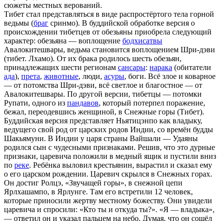
сюжеты местных верований.
Тибет стал представляться в виде распростёртого тела горной
ведьмы (
браг
сринмо). В буддийской обработке версия о
происхождении тибетцев от обезьяны приобрела следующий
характер: обезьяна — воплощение
бодхисатвы
Авалокитешвары, ведьма становится воплощением Шри-дэви
(тибет. Лхамо). От их брака родилось шесть обезьян,
принадлежащих шести регионам
сансары
:
нарака
(обитатели
ада
),
прета
,
животные
, люди,
асуры
, боги. Всё злое и коварное
— от потомства Шри-дэви, всё светлое и благостное — от
Авалокитешвары. По другой версии, тибетцы — потомки
Рупати, одного из
пандавов
, который потерпел поражение,
бежал, переодевшись женщиной, в Снежные горы (Тибет).
Буддийская версия представляет Ньятицэнпо как владыку,
ведущего свой род от царских родов Индии, со времён будды
Шакьямуни. В Индии у царя страны Вайшали — Удаяны
родился сын с чудесными признаками. Решив, что это дурные
признаки, царевича положили в медный ящик и пустили вниз
по
реке
. Ребёнка выловил крестьянин, вырастил и сказал ему
о его царском рождении. Царевич скрылся в Снежных горах.
Он достиг Ролцэ, «Звучащей горы», в снежной цепи
Ярлхашампо, в Ярлунге. Там его встретили 12 человек,
которые приносили жертву местному божеству. Они увидели
царевича и спросили: «Кто ты и откуда ты?». «Я — владыка»,
— ответил он и указал пальцем на небо. Думая, что он сошёл