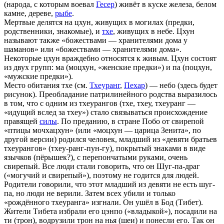
(народа, с которым воевал
Гесер
) живёт в куске железа, белом
камне, дереве,
рыбе
.
Мертвые делятся на цхун, живущих в могилах (предки,
родственники, знакомые), и
тхе
, живущих в небе. Цхун
называют также «божествами — хранителями дома у
шаманов» или «божествами — хранителями дома».
Некоторые цхун враждебно относятся к живым. Цхун состоят
из двух групп: ма (моцхун, «женские предки») и па (поцхун,
«мужские предки»).
Место обитания тхе (см.
Тхеуранг
,
Пехар
) — небо (здесь будет
рисунок). Преобладание патрилинейного родства выразилось
в том, что с одним из тхеурангов (тхе, тхеу, тхеуранг —
«идущий вслед за тхеу») стало связываться происхождение
правящей
силы
. По преданию, в стране Побо от свирепой
«птицы мочхацхун» (или «моцхун — царица Зенита», по
другой версии) родился человек, младший из «девяти братьев
тхеурангов» (тхеу-ранг-пун-гу), покрытый знаками в виде
язычков (пёрышек?), с перепончатыми руками, очень
свирепый. Все люди стали говорить, что он Шуг-па-драг
(«могучий и свирепый»), поэтому не годится для людей.
Родители говорили, что этот младший из девяти не есть шуг-
па, но люди не верили. Затем всех убили и только
«рождённого тхеуранга» изгнали. Он ушёл в Бод (Тибет).
Жители Тибета избрали его цэнпо («владыкой»), посадили на
ти (трон), водрузили трон на нья (шеи) и понесли его. Так он