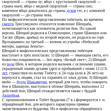
скорлупой — страна лу; яйцо с хрустальной скорлупой —
страна ньен; яйцо с медной скорлупой — страна син;
каменное яйцо докатилось до страны
духов
гег, а с алмазной
скорлупой — до страны чева.
По мифологическим представлениям тибетцев, ко времени
смерти
Тригумцэнпо относится появление Шенраба,
почитающегося как основатель религии бон. По одной
версии, Шенраб родился в Олмолунрин, стране Шаншун или
Тагзиг (Иран, арабы); по второй версии, он родился на горе
Ярлхашампо; по третьей — возник из утробы «Небесной
матери, царицы Зенита».
Шенраб в мифологических представлениях тибетцев
выступает в трёх ипостасях: 1) Шенраб — эманация света, его
божество-покровитель — бог-жрец «Белый свет»; 2) Шенраб
из
рода
Шен, в котором родился мальчик с ослиными ушами,
украденный злыми духами (дрэ) и пробывший с ними 12 (13)
лет
, странствуя по всему Тибету; в 24 года (или в 26 лет) он
вернулся к людям, стал их охранять от злых духов; 3) Шенраб-
мибо —
будда
Шакьямуни
, который для того, чтобы покорить
бон в Шаншуне, выступил в облике Шенраба, выполнил 12
действий бон; Шенраб отождествляется также с буддой
Акшобхья
.
С проникновением в Тибет буддизма (7 в.) формируется т. н.
обращённый бон, для которого характерны прямые
заимствования из буддизма. Но в мифологии обращённого