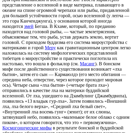
представление о вселенной в виде материка, плавающего в
океане на спине огромной черепахи или рыбы, придавленной
для большей устойчивости горой, осью вселенной (у лепча —
это гора Канченджунга), у основания которой иногда
находится
змей
Бегша. В Кхаме, который, по преданию
находится над головой рыбы, — частые землетрясения,
объясняемые тем, что рыба, устав держать землю, вертит
головой. С приходом буддизма его система мироустройства с
материками и горой
Меру
как гравитационным центром легко
наложилась на систему мифологических представлений
тибетцев о мироустройстве и практически поглотила их
настолько, что вошла в фольклор (см.
Масанг
). В бонском
мифе после двойственного существования возникает «лха
бытия», затем его сын — Кармаюлдэ (его место обитания —
середина неба, отверстие, через которое проходит мировая
ось). Четыре сына «лха бытия» («четыре брата лха»)
отправились в качестве лха на материки буддийской
вселенной. От лха, ушедшего на Дзамбулинг (Джамбудвипа),
появились «13 владык гур-лха». Затем появились «Внешний
лха, лха белого верха», «Средний лха белый свет»,
«Внутренний лха восемь гунг» (зенит); от их слюны,
затянувшей небо, появилось «маленькое белое облако с одним
пиком», о котором говорится, что это » первомужчина».
Космогонические мифы
в результате бонской и буддийской