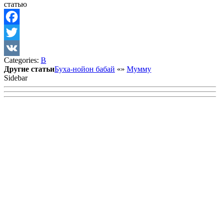
статью
Facebook
Twitter
Categories:
В
VK
Другие статьи
Буха-нойон бабай
«
»
Мумму
Sidebar