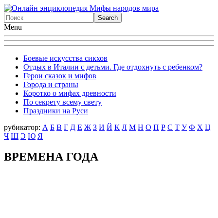
Menu
Боевые искусства сикхов
Отдых в Италии с детьми. Где отдохнуть с ребенком?
Герои сказок и мифов
Города и страны
Коротко о мифах древности
По секрету всему свету
Праздники на Руси
рубикатор:
А
Б
В
Г
Д
Е
Ж
З
И
Й
К
Л
М
Н
О
П
Р
С
Т
У
Ф
X
Ц
Ч
Ш
Э
Ю
Я
ВРЕМЕНА ГОДА