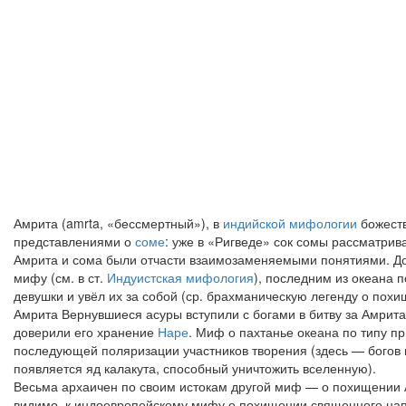
Амрита (amrta, «бессмертный»), в
индийской мифологии
божеств
представлениями о
соме
: уже в «Ригведе» сок сомы рассматрив
Амрита и сома были отчасти взаимозаменяемыми понятиями. Д
мифу (см. в ст.
Индуистская мифология
), последним из океана 
девушки и увёл их за собой (ср. брахманическую легенду о пох
Амрита Вернувшиеся асуры вступили с богами в битву за Амрит
доверили его хранение
Наре
. Миф о пахтанье океана по типу п
последующей поляризации участников творения (здесь — богов и 
появляется яд калакута, способный уничтожить вселенную).
Весьма архаичен по своим истокам другой миф — о похищении
видимо, к индоевропейскому мифу о похищении священного нап