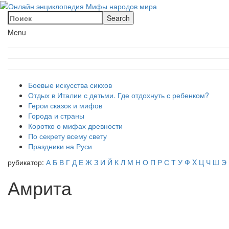
Menu
Боевые искусства сикхов
Отдых в Италии с детьми. Где отдохнуть с ребенком?
Герои сказок и мифов
Города и страны
Коротко о мифах древности
По секрету всему свету
Праздники на Руси
рубикатор:
А
Б
В
Г
Д
Е
Ж
З
И
Й
К
Л
М
Н
О
П
Р
С
Т
У
Ф
X
Ц
Ч
Ш
Э
Амрита