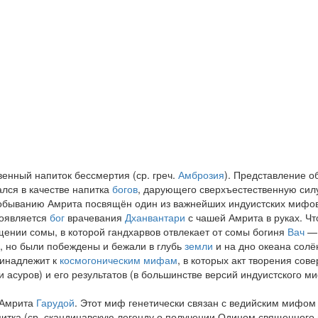
енный напиток бессмертия (ср. греч.
Амброзия
). Представление о
ался в качестве напитка
богов
, дарующего сверхъестественную силу
обыванию Амрита посвящён один из важнейших индуистских мифо
появляется
бог
врачевания
Дханвантари
с чашей Амрита в руках. Чт
ищении сомы, в которой гандхарвов отвлекает от сомы богиня
Вач
— Ш
а, но были побеждены и бежали в глубь
земли
и на дно океана солё
ринадлежит к
космогоническим мифам
, в которых акт творения со
асуров) и его результатов (в большинстве версий индуистского ми
 Амрита
Гарудой
. Этот миф генетически связан с ведийским мифо
итка (ср. скандинавскую легенду о получении Одином священного