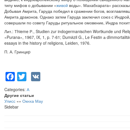
типу мифов о добывании «
живой
воды». Махабхарата» рассказыв
Добывая Амрита, Гаруда победил в сражении богов, возглавля
Амрита драконов. Однако затем Гаруда заключил союз с Индрой, 
совершали по совету Гаруды ритуальное омовение, Индра похит
Лит.: Тhieme Р., Studien zur indogermanischen Wortkunde und Relig
«Purana», 1967, IX, 1, p. 7-61; Dumйzil G., Le Festin а dImmortalitй,
essays in the history of religions, Leiden, 1976.
П. А. Гринцеp
Facebook
Twitter
VK
Categories:
А
Другие статьи
Улисс
«
»
Окнха Мау
Sidebar