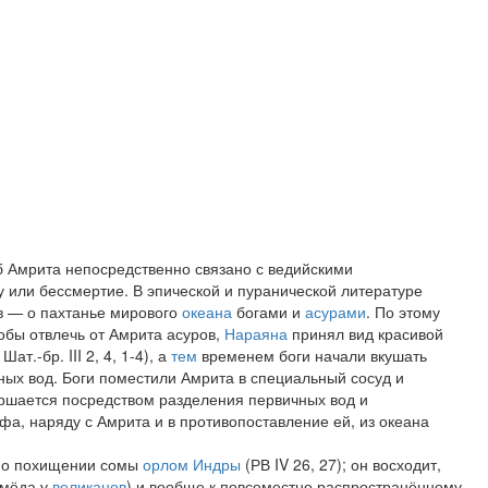
б Амрита непосредственно связано с ведийскими
 или бессмертие. В эпической и пуранической литературе
в — о пахтанье мирового
океана
богами и
асурами
. По этому
обы отвлечь от Амрита асуров,
Нараяна
принял вид красивой
ат.-бр. III 2, 4, 1-4), а
тем
временем боги начали вкушать
ных вод. Боги поместили Амрита в специальный сосуд и
вершается посредством разделения первичных вод и
фа, наряду с Амрита и в противопоставление ей, из океана
м о похищении сомы
орлом
Индры
(РВ IV 26, 27); он восходит,
 мёда у
великанов
) и вообще к повсеместно распространённому