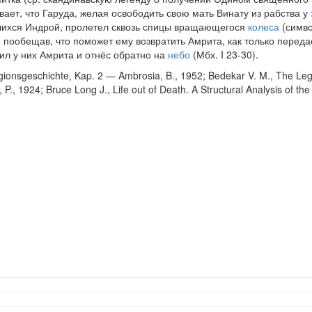
ает, что Гаруда, желая освободить свою мать Винату из рабства у
вшихся Индрой, пролетел сквозь спицы вращающегося
колеса
(симв
пообещав, что поможет ему возвратить Амрита, как только передас
ил у них Амрита и отнёс обратно на
небо
(Мбх. I 23-30).
ionsgeschichte, Kap. 2 — Ambrosia, B., 1952; Bedekar V. M., The Leg
 P., 1924; Bruce Long J., Life out of Death. A Structural Analysis of th