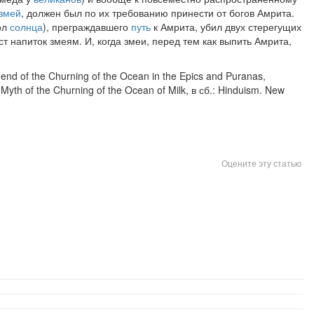
змей
, должен был по их требованию принести от богов Амрита.
ол
солнца
), преграждавшего
путь
к Амрита, убил двух стерегущих
т напиток змеям. И, когда змеи, перед тем как выпить Амрита,
end of the Churning of the Ocean in the Epics and Puranas,
e Myth of the Churning of the Ocean of Milk, в сб.: Hinduism. New
Оцените эту статью