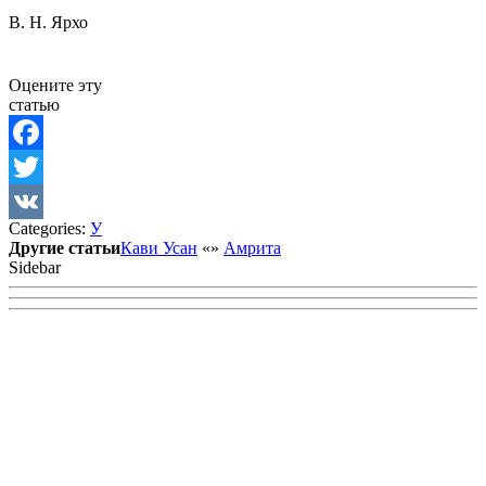
В. Н. Ярхо
Оцените эту
статью
Facebook
Twitter
Categories:
У
VK
Другие статьи
Кави Усан
«
»
Амрита
Sidebar