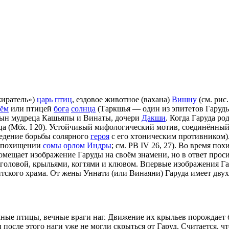
жиратель»)
царь
птиц
, ездовое животное (вахана)
Вишну
(см. рис
нём
или птицей
бога
солнца
(Таркшья — один из эпитетов Гаруд
сын мудреца Кашьяпы и Винаты, дочери
Дакши
. Когда Гаруда ро
а (Мбх. I 20). Устойчивый мифологический мотив, соединённый 
ведение борьбы солярного
героя
с его хтоническим противником).
о похищении
сомы
орлом
Индры
; см. РВ IV 26, 27). Во время п
омещает изображение Гаруды на своём знамени, но в ответ прос
головой, крыльями, когтями и клювом. Впервые изображения Га
ского храма. От жены Уннати (или Винаяни) Гаруда имеет двух
е птицы, вечные враги наг. Движение их крыльев порождает бу
 после этого наги уже не могли скрыться от Гаруд. Считается, 