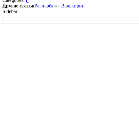
Categories:
Г
VK
Другие статьи
Рагнарёк
«
»
Валькирии
Sidebar