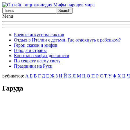
Menu
Боевые искусства сикхов
Отдых в Италии с детьми. Где отдохнуть с ребенком?
Герои сказок и мифов
Города и страны
Коротко о мифах древности
По секрету всему свету
Праздники на Руси
рубикатор:
А
Б
В
Г
Д
Е
Ж
З
И
Й
К
Л
М
Н
О
П
Р
С
Т
У
Ф
X
Ц
Ч
Гаруда