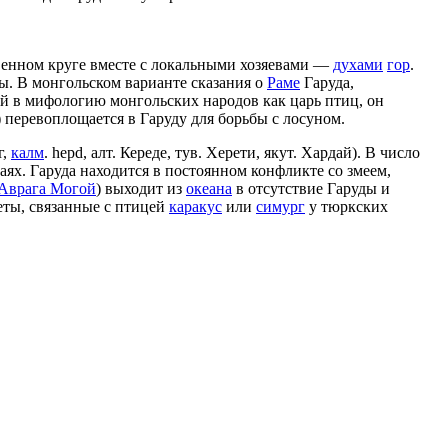
венном круге вместе с локальными хозяевами —
духами
гор
.
ы. В монгольском варианте сказания о
Раме
Гаруда,
й в мифологию монгольских народов как царь птиц, он
) перевоплощается в Гаруду для борьбы с лосуном.
г,
калм
. hepd, алт. Кереде, тув. Херети, якут. Хардай). В число
ях. Гаруда находится в постоянном конфликте со змеем,
Аврага Могой
) выходит из
океана
в отсутствие Гаруды и
еты, связанные с птицей
каракус
или
симург
у тюркских