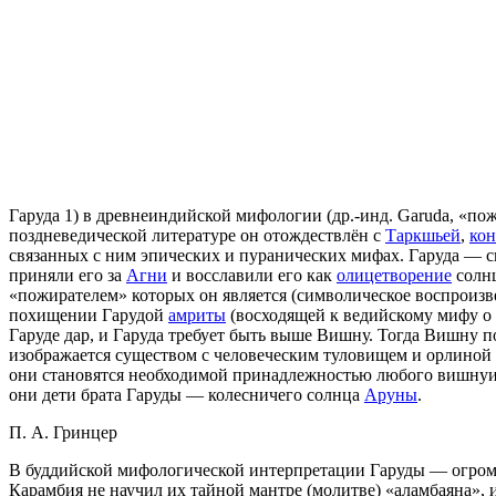
Гаруда 1) в древнеиндийской мифологии (др.-инд. Garuda, «по
поздневедической литературе он отождествлён с
Таркшьей
,
ко
связанных с ним эпических и пуранических мифах. Гаруда — 
приняли его за
Агни
и восславили его как
олицетворение
солнц
«пожирателем» которых он является (символическое воспроиз
похищении Гарудой
амриты
(восходящей к ведийскому мифу 
Гаруде дар, и Гаруда требует быть выше Вишну. Тогда Вишну п
изображается существом с человеческим туловищем и орлиной 
они становятся необходимой принадлежностью любого вишнуит
они дети брата Гаруды — колесничего солнца
Аруны
.
П. А. Гринцер
В буддийской мифологической интерпретации Гаруды — огромны
Карамбия не научил их тайной мантре (молитве) «аламбаяна», и