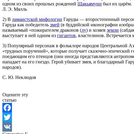
одном из своих прошлых рождений
Шакьямуни
был их царём.
Л. Э. Мялль
2) В
ламаистской мифологии
Гаруды — второстепенный персона
Гаруда как победитель
змей
(в буддийской иконографии изображ
называемый «пожирателем драконов (
лу
) и хозяев
земли
(сабда
выступает в ней одним из
гигантов
, властелинов. Встречается
3) Популярный персонаж в фольклоре народов Центральной Аз
«трудных поручений», которые получает сказочно-эпический ге
поедающим его птенцов (они иногда представляются антропомо
нападает на его гнездо. Герой убивает змея, и благодарный Г
народов).
С. Ю. Неклюдов
Оцените эту
статью
Facebook
Twitter