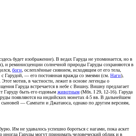
.:здесь будет изображение). В ведах Гаруда не упоминается, но в
ы), и реминисценции солнечной природы Гаруды сохраняются в
дился,
боги
, ослеплённые сиянием, исходящим от его тела,
с Гарудой, — его постоянная вражда со змеями (см.
Наги
),
 Этот мотив, в частности, лежит в основе легенды о
охищения Гаруда встречается в небе с Вишну. Вишну предлагает
ит Гаруду быть его ездовым
животным
(Мбх. I 29, 12-16). Гаруда
руды появляются на индийских монетах 4-5 вв. В дальнейшем
 сыновей — Сампати и Джатаюса, однако по другим версиям,
рю. Им не удавалось успешно бороться с нагами, пока аскет
что иногда Гаруды могут принимать человеческий облик и в