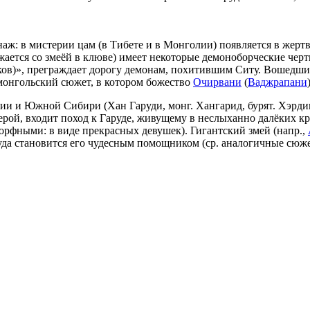
ж: в мистерии цам (в Тибете и в Монголии) появляется в жерт
ается со змеёй в клюве) имеет некоторые демоноборческие черт
ков)», преграждает дорогу демонам, похитившим Ситу. Вошедши
 монгольский сюжет, в котором божество
Очирвани
(
Ваджрапани
ии и Южной Сибири (Хан Гаруди, монг. Хангарид, бурят. Хэрди
рой, входит поход к Гаруде, живущему в неслыханно далёких кра
рфными: в виде прекрасных девушек). Гигантский змей (напр.,
аруда становится его чудесным помощником (ср. аналогичные сюж