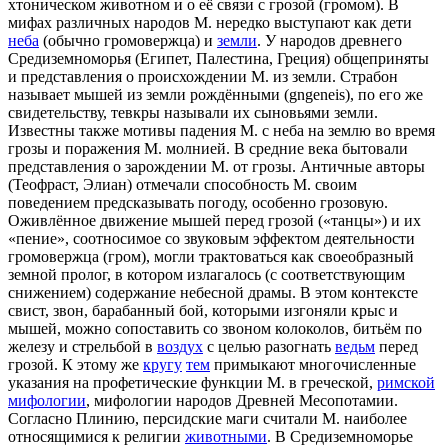
хтоническом животном и о её связи с грозой (громом). В
мифах различных народов М. нередко выступают как дети
неба
(обычно громовержца) и
земли
. У народов древнего
Средиземноморья (Египет, Палестина, Греция) общеприняты
и представления о происхождении М. из земли. Страбон
называет мышей из земли рождёнными (gngeneis), по его же
свидетельству, тевкры называли их сыновьями земли.
Известны также мотивы падения М. с неба на землю во время
грозы и поражения М. молнией. В средние века бытовали
представления о зарождении М. от грозы. Античные авторы
(Теофраст, Элиан) отмечали способность М. своим
поведением предсказывать погоду, особенно грозовую.
Оживлённое движение мышей перед грозой («танцы») и их
«пение», соотносимое со звуковым эффектом деятельности
громовержца (гром), могли трактоваться как своеобразный
земной пролог, в котором излагалось (с соответствующим
снижением) содержание небесной драмы. В этом контексте
свист, звон, барабанный бой, которыми изгоняли крыс и
мышей, можно сопоставить со звоном колоколов, битьём по
железу и стрельбой в
воздух
с целью разогнать
ведьм
перед
грозой. К этому же
кругу
тем
примыкают многочисленные
указания на профетические функции М. в греческой,
римской
мифологии
, мифологии народов Древней Месопотамии.
Согласно Плинию, персидские маги считали М. наиболее
относящимися к религии
животными
. В Средиземноморье