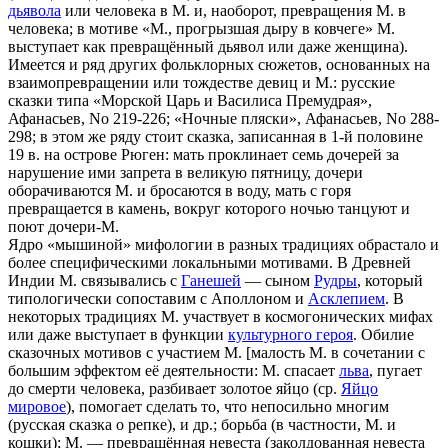
дьявола
или человека в М. и, наоборот, превращения М. в
человека; в мотиве «М., прогрызшая дыру в ковчеге» М.
выступает как превращённый дьявол или даже женщина).
Имеется и ряд других фольклорных сюжетов, основанных на
взаимопревращении или тождестве девиц и М.: русские
сказки типа «Морской Царь и Василиса Премудрая»,
Афанасьев, No 219-226; «Ночные пляски», Афанасьев, No 288-
298; в этом же ряду стоит сказка, записанная в 1-й половине
19 в. на острове Рюген: мать проклинает семь дочерей за
нарушение ими запрета в великую пятницу, дочери
оборачиваются М. и бросаются в воду, мать с горя
превращается в камень, вокруг которого ночью танцуют и
поют дочери-М.
Ядро «мышиной» мифологии в разных традициях обрастало и
более специфическими локальными мотивами. В Древней
Индии М. связывались с
Ганешей
— сыном
Рудры
, который
типологически сопоставим с Аполлоном и
Асклепием
. В
некоторых традициях М. участвует в космогонических мифах
или даже выступает в функции
культурного героя
. Обилие
сказочных мотивов с участием М. [малость М. в сочетании с
большим эффектом её деятельности: М. спасает
льва
, пугает
до смерти человека, разбивает золотое яйцо (ср.
Яйцо
мировое
), помогает сделать то, что непосильно многим
(русская сказка о репке), и др.; борьба (в частности, М. и
кошки); М. — превращённая невеста (заколдованная невеста