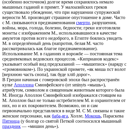
(особенно восточном) долгое время сохранялось немало
мышиных гаданий и примет. У малоазийских греков
существовало убеждение, что при нарушении супружеской
верности М. производят страшное опустошение в доме. Часто
с М. связываются предзнаменования
смерти
, разрушения,
войны, мора, голода, болезни, бедности; греки изготовляли
монеты с изображением М., использовавшиеся в качестве
амулетов против всего недоброго, в Египте боялись увидеть
М. в определённый день (напротив, белая М. часто
рассматривалась как благое предзнаменование).
Использование М. в гаданиях и ворожбе — постоянная тема
средневековых ведовских процессов. «Киприанов кодекс»
указывает особый вид предсказаний — «мышеписк» (наряду с
«громовником»). По украинской примете, «як миша пст волот
[верхнюю часть снопа], так буде хлiб дорог».
В Греции начиная с гомеровской эпохи был распространён
культ
Аполлона
Сминфейского (от sminyts «мышь»),
атрибутом, символом и священным животным которого была
М. Иногда Аполлон Сминфейский изображался стоящим на
М. Аполлон был не только истребителем М. и охранителем от
них, но и их покровителем. Возможно, он и сам
первоначально представлялся в виде М. С М. связаны и такие
женские персонажи, как
баба-яга
, Холле,
Мокошь
, Параскева
Пятница
(у болгар со святой Петкой соотносился мышиный
праздник
— «мишин день»).