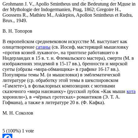
Grohmann J. V., Apollo Smintheus und die Bedeutung der Mдuse in
der Mythologie der Indogermanien, Prag, 1862; Gregoire H.,
Goossens R., Mathieu M., Asklepios, Apollon Smintheus et Rudra,
Brux., 1949.
B. H. Топоров
В европейском средневековом искусстве M. выступает как
олицетворение
сатаны
(св. Иосиф, мастерящий мышеловку
«против козней лукавого», на триптихе работавшего в
Нидерландах в 15 в. т. н. Флемальского мастера), смерти (М. в
изображениях эпидемий в 15-17 вв.), бренности и мирской
суеты (образы «мира-обманщика» в графике 16-17 вв.).
Популярны темы M. (и мышеловки) в эмблематической
литературе (ср. обработку этой темы в шекспировском
«Гамлете»), в фольклорных композициях с мотивами
сказочного «мира наизнанку» (русский лубок «Как мыши
кота
хоронили»), в «чёрных гротесках» романтиков (Э. Т. А.
Гофмана), а также в литературе 20 в. (Ф. Кафка).
M. Н. Соколов
5
(100%)
1
vote