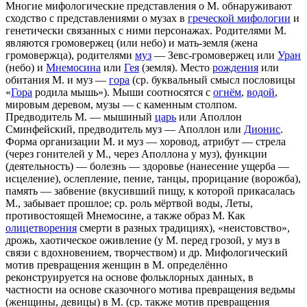
Многие мифологические представления о М. обнаруживают
сходство с представлениями о музах в
греческой мифологии
и
генетически связанных с ними персонажах. Родителями М.
являются громовержец (или небо) и мать-земля (жена
громовержца), родителями
муз
— Зевс-громовержец или
Уран
(небо) и
Мнемосина
или
Гея
(земля). Место
рождения
или
обитания М. и муз —
гора
(ср. буквальный смысл пословицы
«
Гора
родила мышь»). Мыши соотносятся с
огнём
,
водой
,
мировым деревом, музы — с каменным столпом.
Предводитель М. — мышиный
царь
или Аполлон
Сминфейский, предводитель муз — Аполлон или
Дионис
.
Форма организации М. и муз — хоровод, атрибут — стрела
(через гонителей у М., через Аполлона у муз), функции
(деятельность) — болезнь — здоровье (нанесение ущерба —
исцеление), ослепление, пение, танцы, прорицание (ворожба),
память — забвение (вкусивший пищу, к которой прикасалась
М., забывает прошлое; ср. роль мёртвой воды, Леты,
противостоящей Мнемосине, а также образ М. Как
олицетворения
смерти в разных традициях), «неистовство»,
дрожь, хаотическое оживление (у М. перед грозой, у муз в
связи с вдохновением, творчеством) и др. Мифологический
мотив превращения женщин в М. определённо
реконструируется на основе фольклорных данных, в
частности на основе сказочного мотива превращения ведьмы
(женщины, девицы) в М. (ср. также мотив превращения