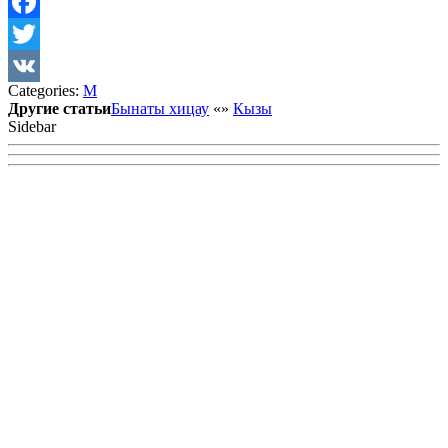
Facebook
Twitter
Categories:
М
VK
Другие статьи
Бынаты хицау
«
»
Кызы
Sidebar