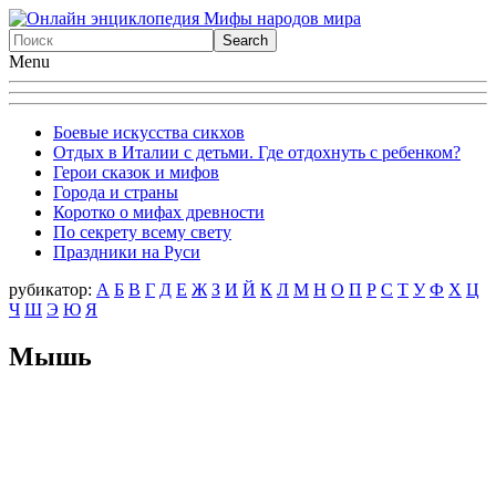
Menu
Боевые искусства сикхов
Отдых в Италии с детьми. Где отдохнуть с ребенком?
Герои сказок и мифов
Города и страны
Коротко о мифах древности
По секрету всему свету
Праздники на Руси
рубикатор:
А
Б
В
Г
Д
Е
Ж
З
И
Й
К
Л
М
Н
О
П
Р
С
Т
У
Ф
X
Ц
Ч
Ш
Э
Ю
Я
Мышь