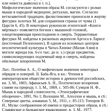
или невеста дьявола) и т. п.].
Мифологические значения образа М. согласуются с ролью
мыши в народной медицине, ритуалах, магии. Согласно
ветхозаветной традиции, филистимляне приносили в жертву
фигурки золотых М. для сохранения страны от чумы (1
Царств 6, 45). В некоторых рукописях египетской «Книги
мёртвых» появляется богиня с мышиной головой,
олицетворяющая преисподнюю и смерть. Терракотовые
фигурки М. найдены в раскопках акрополя Аргоса в Ларисе
(восточный Пелопоннес). В одном из основных центров
неолитической культуры в Чатал-Хююке (Малая Азия) в
могиле жрицы (ок. 6-го тыс. до н. э.) среди предметов,
символизирующих подземный мир и смерть, найдены
обильные захоронения М.
Лит.: Потебня А. А., О мифическом значении некоторых
обрядов и поверий. II. Баба-Яга, в кн.: Чтения в
императорском обществе истории и древностей российских,
кн. 3, М., 1865; Афанасьев А. Н., Поэтические воззрения
славян на природу, т. 3, М., 1869, с. 505-06; Сумцов Н. Ф.,
Мышь в народной словесности, «Этнографическое
обозрение», 1891, No 1; Волошин М., Аполлон и мышь, в сб.:
Северные цветы, альманах 5, М., 1911, с. 85-115; Топоров В.
Н., Музы: соображения об имени и предыстории образа, в сб.:
Славянское и балканское языкознание, в. 3, М., 1977;