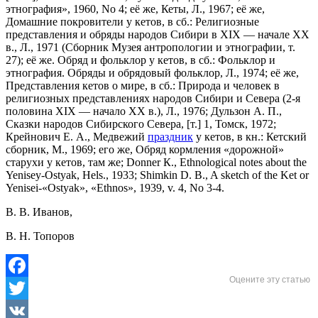
этнография», 1960, No 4; её же, Кеты, Л., 1967; её же,
Домашние покровители у кетов, в сб.: Религиозные
представления и обряды народов Сибири в XIX — начале XX
в., Л., 1971 (Сборник Музея антропологии и этнографии, т.
27); её же. Обряд и фольклор у кетов, в сб.: Фольклор и
этнография. Обряды и обрядовый фольклор, Л., 1974; её же,
Представления кетов о мире, в сб.: Природа и человек в
религиозных представлениях народов Сибири и Севера (2-я
половина XIX — начало XX в.), Л., 1976; Дульзон А. П.,
Сказки народов Сибирского Севера, [т.] 1, Томск, 1972;
Кpейнович Е. A., Медвежий
праздник
у кетов, в кн.: Кетский
сборник, М., 1969; его же, Обряд кормления «дорожной»
старухи у кетов, там же; Donner К., Ethnological notes about the
Yenisey-Ostyak, Hels., 1933; Shimkin D. B., A sketch of the Ket or
Yenisei-«Ostyak», «Ethnos», 1939, v. 4, No 3-4.
В. В. Иванов,
В. Н. Топоров
Оцените эту статью
Facebook
Twitter