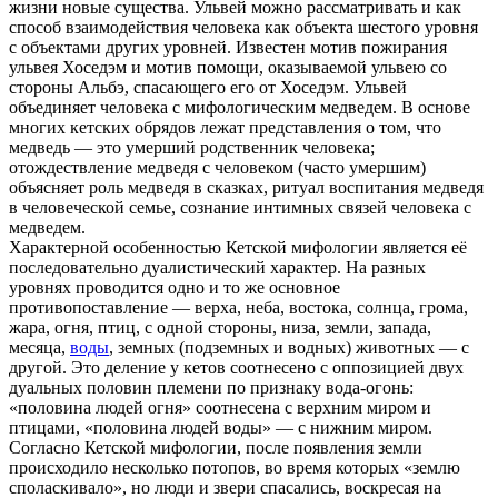
жизни новые существа. Ульвей можно рассматривать и как
способ взаимодействия человека как объекта шестого уровня
с объектами других уровней. Известен мотив пожирания
ульвея Хоседэм и мотив помощи, оказываемой ульвею со
стороны Альбэ, спасающего его от Хоседэм. Ульвей
объединяет человека с мифологическим медведем. В основе
многих кетских обрядов лежат представления о том, что
медведь — это умерший родственник человека;
отождествление медведя с человеком (часто умершим)
объясняет роль медведя в сказках, ритуал воспитания медведя
в человеческой семье, сознание интимных связей человека с
медведем.
Характерной особенностью Кетской мифологии является её
последовательно дуалистический характер. На разных
уровнях проводится одно и то же основное
противопоставление — верха, неба, востока, солнца, грома,
жара, огня, птиц, с одной стороны, низа, земли, запада,
месяца,
воды
, земных (подземных и водных) животных — с
другой. Это деление у кетов соотнесено с оппозицией двух
дуальных половин племени по признаку вода-огонь:
«половина людей огня» соотнесена с верхним миром и
птицами, «половина людей воды» — с нижним миром.
Согласно Кетской мифологии, после появления земли
происходило несколько потопов, во время которых «землю
споласкивало», но люди и звери спасались, воскресая на