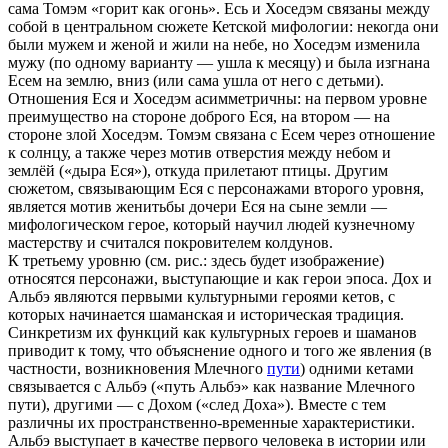
сама Томэм «горит как огонь». Есь и Хоседэм связаны между
собой в центральном сюжете Кетской мифологии: некогда они
были мужем и женой и жили на небе, но Хоседэм изменила
мужу (по одному варианту — ушла к месяцу) и была изгнана
Есем на землю, вниз (или сама ушла от него с детьми).
Отношения Еся и Хоседэм асимметричны: на первом уровне
преимущество на стороне доброго Еся, на втором — на
стороне злой Хоседэм. Томэм связана с Есем через отношение
к солнцу, а также через мотив отверстия между небом и
землёй («дыра Еся»), откуда прилетают птицы. Другим
сюжетом, связывающим Еся с персонажами второго уровня,
является мотив женитьбы дочери Еся на сыне земли —
мифологическом герое, который научил людей кузнечному
мастерству и считался покровителем колдунов.
К третьему уровню (см. рис.: здесь будет изображение)
относятся персонажи, выступающие и как герои эпоса. Дох и
Альбэ являются первыми культурными героями кетов, с
которых начинается шаманская и историческая традиция.
Синкретизм их функций как культурных героев и шаманов
приводит к тому, что объяснение одного и того же явления (в
частности, возникновения Млечного
пути
) одними кетами
связывается с Альбэ («путь Альбэ» как название Млечного
пути), другими — с Дохом («след Доха»). Вместе с тем
различны их пространственно-временные характеристики.
Альбэ выступает в качестве первого человека в истории или