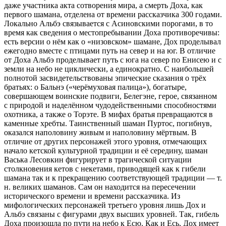
даже участника акта сотворения мира, а смерть Доха, как
первого шамана, отделена от времени рассказчика 300 годами.
Локально Альбэ связывается с Асиновскими порогами, в то
время как сведения о местопребывании Доха противоречивы:
есть версии о нём как о «низовском» шамане, Дох проделывал
ежегодно вместе с птицами путь на север и на юг. В отличие
от Доха Альбэ проделывает путь с юга на север по Енисею и с
земли на небо не циклически, а единократно. С наибольшей
полнотой засвидетельствованы эпические сказания о трёх
братьях: о Бальнэ («черёмуховая палица»), богатыре,
совершающем воинские подвиги, Белегэне, герое, связанном
с природой и наделённом чудодейственными способностями
охотника, а также о Торэте. В мифах братья превращаются в
каменные хребты. Таинственный шаман Пуртос, погибнув,
оказался наполовину живым и наполовину мёртвым. В
отличие от других персонажей этого уровня, отмечающих
начало кетской культурной традиции и её середину, шаман
Васька Лесовкин фигурирует в трагической ситуации
столкновения кетов с некетами, приводящей как к гибели
шамана так и к прекращению соответствующей традиции — т.
н. великих шаманов. Сам он находится на пересечении
исторического времени и времени рассказчика. Из
мифологических персонажей третьего уровня лишь Дох и
Альбэ связаны с фигурами двух высших уровней. Так, гибель
Доха произошла по пути на небо к Есю. Как и Есь, Дох имеет