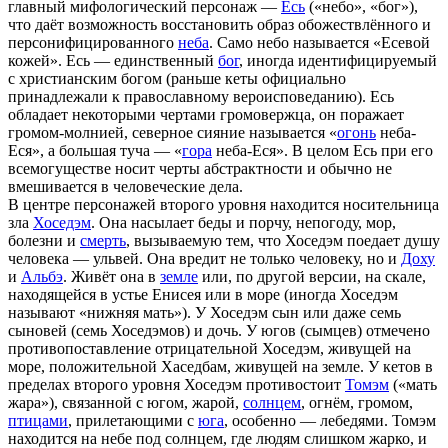
главный мифологический персонаж —
Есь
(«небо», «бог»),
что даёт возможность восстановить образ обожествлённого и
персонифицированного
неба
. Само небо называется «Есевой
кожей». Есь — единственный
бог
, иногда идентифицируемый
с христианским богом (раньше кеты официально
принадлежали к православному вероисповеданию). Есь
обладает некоторыми чертами громовержца, он поражает
громом-молнией, северное сияние называется «
огонь
неба-
Еся», а большая туча — «
гора
неба-Еся». В целом Есь при его
всемогуществе носит черты абстрактности и обычно не
вмешивается в человеческие дела.
В центре персонажей второго уровня находится носительница
зла
Хоседэм
. Она насылает беды и порчу, непогоду, мор,
болезни и
смерть
, вызываемую тем, что Хоседэм поедает душу
человека — ульвей. Она вредит не только человеку, но и
Доху
и
Альбэ
. Живёт она в
земле
или, по другой версии, на скале,
находящейся в устье Енисея или в море (иногда Хоседэм
называют «нижняя мать»). У Хоседэм сын или даже семь
сыновей (семь Хоседэмов) и дочь. У югов (сымцев) отмечено
противопоставление отрицательной Хоседэм, живущей на
море, положительной Хаседбам, живущей на земле. У кетов в
пределах второго уровня Хоседэм противостоит
Томэм
(«мать
жара»), связанной с югом, жарой,
солнцем
, огнём, громом,
птицами
, прилетающими с
юга
, особенно — лебедями. Томэм
находится на небе под солнцем, где людям слишком жарко, и