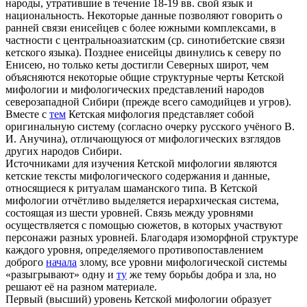
народы, утратившие в течение 18-19 вв. свой язык и
национальность. Некоторые данные позволяют говорить о
ранней связи енисейцев с более южными комплексами, в
частности с центральноазиатским (ср. синотибетские связи
кетского языка). Позднее енисейцы двинулись к северу по
Енисею, но только кеты достигли Северных широт, чем
объясняются некоторые общие структурные черты Кетской
мифологии и мифологических представлений народов
северозападной Сибири (прежде всего самодийцев и угров).
Вместе с
тем
Кетская мифология представляет собой
оригинальную систему (согласно очерку русского учёного В.
И. Анучина), отличающуюся от мифологических взглядов
других народов Сибири.
Источниками для изучения Кетской мифологии являются
кетские тексты мифологического содержания и данные,
относящиеся к ритуалам шаманского типа. В Кетской
мифологии отчётливо выделяется иерархическая система,
состоящая из шести уровней. Связь между уровнями
осуществляется с помощью сюжетов, в которых участвуют
персонажи разных уровней. Благодаря изоморфной структуре
каждого уровня, определяемого противопоставлением
доброго
начала
злому, все уровни мифологической системы
«разыгрывают» одну и
ту
же тему борьбы добра и зла, но
решают её на разном материале.
Первый (высший) уровень Кетской мифологии образует