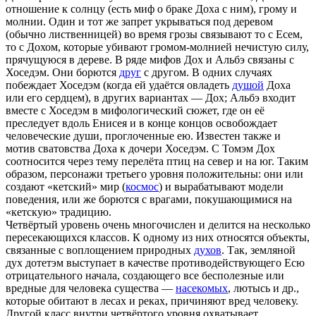
отношение к солнцу (есть миф о браке Доха с ним), грому и
молнии. Один и тот же запрет укрываться под деревом
(обычно лиственницей) во время грозы связывают то с Есем,
то с Дохом, которые убивают громом-молнией нечистую силу,
прячущуюся в дереве. В ряде мифов Дох и Альбэ связаны с
Хоседэм. Они борются
друг
с другом. В одних случаях
побеждает Хоседэм (когда ей удаётся овладеть
душой
Доха
или его сердцем), в других вариантах — Дох; Альбэ входит
вместе с Хоседэм в мифологический сюжет, где он её
преследует вдоль Енисея и в конце концов освобождает
человеческие души, проглоченные ею. Известен также и
мотив сватовства Доха к дочери Хоседэм. С Томэм Дох
соотносится через тему перелёта птиц на север и на юг. Таким
образом, персонажи третьего уровня положительны: они или
создают «кетский» мир (
космос
) и вырабатывают модели
поведения, или же борются с врагами, покушающимися на
«кетскую» традицию.
Четвёртый уровень очень многочислен и делится на несколько
пересекающихся классов. К одному из них относятся объекты,
связанные с воплощением природных
духов
. Так, земляной
дух дотетэм выступает в качестве противодействующего Есю
отрицательного начала, создающего все бесполезные или
вредные для человека существа —
насекомых
, лютысь и др.,
которые обитают в лесах и реках, причиняют вред человеку.
Другой класс внутри четвёртого уровня охватывает