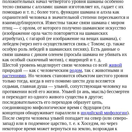
положительных начал четвертого уровня шаманы особенно
тесно связаны с алэлами: шаман изготовляет их, гадает с их
помощью и т. п.; более того, функции шамана и алэла как
охранителей человека в значительной степени пересекаются и
взаимодублируются. Известны также связи шамана с миром
птиц — с орлом, от которого получено шаманское искусство
(изображение орла часто повторяется на шаманских
атрибутах), с гагарой (ее изображение на вещах шамана), с
лебедем (через него осуществляется связь с Томэм; ср. также
особую роль лебедей в шаманских песнях). Есть данные о
связи шамана с диким оленем (просьба шамана не убивать их
как особый сказочный мотив), с ящерицей и т. д.
Шестой уровень моделирует связи человека со всей
живой
природой — как с человеческим
родом
, так с животными и
растениями
. Но человек становится объектом шестого уровня
только тогда, когда в него помимо шести душ вселяется
седьмая, главная душа — ульвей, сопутствующая человеку на
протяжении всей его жизни. Ульвей (и ань, мысль) бессмертен
и переходит из одного живого существа в другое;
последовательность его переходов образует цепь,
соединяющую мифологическое время с будущим (эта
концепция обнаруживает параллели в
индийской мифологии
).
После смерти человека ульвей попадает на север (или северо-
запад) или в подземное царство, т. е. к Хоседэм, но через
некоторое время может вернуться на землю, возрождая к