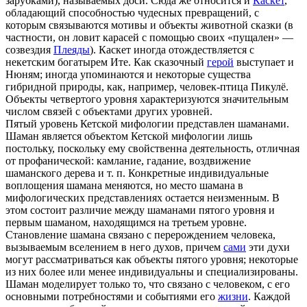
зарубками), называемых доси. Сюда же относится и
Каскет
,
обладающий способностью чудесных превращений, с
которым связываются мотивы и объекты животной сказки (в
частности, он ловит карасей с помощью своих «пущален» —
созвездия
Плеяды
). Каскет иногда отождествляется с
некетским богатырем Ите. Как сказочный
герой
выступает и
Нюням; иногда упоминаются и некоторые существа
гибридной природы, как, например, человек-птица Пикулё.
Объекты четвертого уровня характеризуются значительным
числом связей с объектами других уровней.
Пятый уровень Кетской мифологии представлен шаманами.
Шаман является объектом Кетской мифологии лишь
постольку, поскольку ему свойственна деятельность, отличная
от профанической: камлание, гадание, воздвижение
шаманского дерева и т. п. Конкретные индивидуальные
воплощения шамана меняются, но место шамана в
мифологических представлениях остается неизменным. В
этом состоит различие между шаманами пятого уровня и
первым шаманом, находящимся на третьем уровне.
Становление шамана связано с перерождением человека,
вызываемым вселением в него духов, причем
сами
эти духи
могут рассматриваться как объекты пятого уровня; некоторые
из них более или менее индивидуальны и специализированы.
Шаман моделирует только то, что связано с человеком, с его
основными потребностями и событиями его
жизни
. Каждой