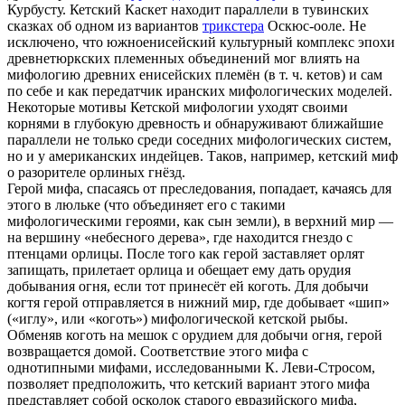
Курбусту. Кетский Каскет находит параллели в тувинских
сказках об одном из вариантов
трикстера
Оскюс-ооле. Не
исключено, что южноенисейский культурный комплекс эпохи
древнетюркских племенных объединений мог влиять на
мифологию древних енисейских племён (в т. ч. кетов) и сам
по себе и как передатчик иранских мифологических моделей.
Некоторые мотивы Кетской мифологии уходят своими
корнями в глубокую древность и обнаруживают ближайшие
параллели не только среди соседних мифологических систем,
но и у американских индейцев. Таков, например, кетский миф
о разорителе орлиных гнёзд.
Герой мифа, спасаясь от преследования, попадает, качаясь для
этого в люльке (что объединяет его с такими
мифологическими героями, как сын земли), в верхний мир —
на вершину «небесного дерева», где находится гнездо с
птенцами орлицы. После того как герой заставляет орлят
запищать, прилетает орлица и обещает ему дать орудия
добывания огня, если тот принесёт ей коготь. Для добычи
когтя герой отправляется в нижний мир, где добывает «шип»
(«иглу», или «коготь») мифологической кетской рыбы.
Обменяв коготь на мешок с орудием для добычи огня, герой
возвращается домой. Соответствие этого мифа с
однотипными мифами, исследованными К. Леви-Стросом,
позволяет предположить, что кетский вариант этого мифа
представляет собой осколок старого евразийского мифа,