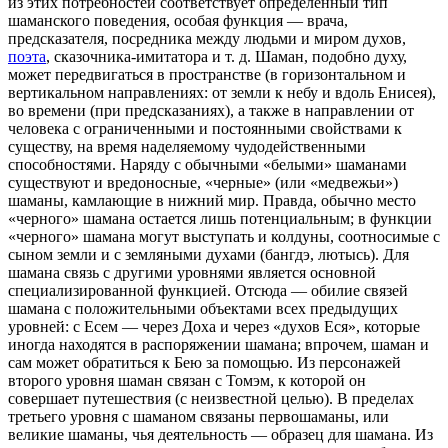
из этих потребностей соответствует определенный тип
шаманского поведения, особая функция — врача,
предсказателя, посредника между людьми и миром духов,
поэта
, сказочника-имитатора и т. д. Шаман, подобно духу,
может передвигаться в пространстве (в горизонтальном и
вертикальном направлениях: от земли к небу и вдоль Енисея),
во времени (при предсказаниях), а также в направлении от
человека с ограниченными и постоянными свойствами к
существу, на время наделяемому чудодейственными
способностями. Наряду с обычными «белыми» шаманами
существуют и вредоносные, «черные» (или «медвежьи»)
шаманы, камлающие в нижний мир. Правда, обычно место
«черного» шамана остается лишь потенциальным; в функции
«черного» шамана могут выступать и колдуны, соотносимые с
сыном земли и с земляными духами (бангдэ, лютысь). Для
шамана связь с другими уровнями является основной
специализированной функцией. Отсюда — обилие связей
шамана с положительными объектами всех предыдущих
уровней: с Есем — через Доха и через «духов Еся», которые
иногда находятся в распоряжении шамана; впрочем, шаман и
сам может обратиться к Бею за помощью. Из персонажей
второго уровня шаман связан с Томэм, к которой он
совершает путешествия (с неизвестной целью). В пределах
третьего уровня с шаманом связаны первошаманы, или
великие шаманы, чья деятельность — образец для шамана. Из