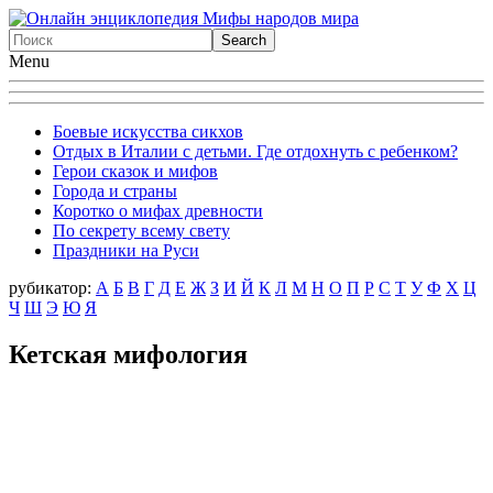
Menu
Боевые искусства сикхов
Отдых в Италии с детьми. Где отдохнуть с ребенком?
Герои сказок и мифов
Города и страны
Коротко о мифах древности
По секрету всему свету
Праздники на Руси
рубикатор:
А
Б
В
Г
Д
Е
Ж
З
И
Й
К
Л
М
Н
О
П
Р
С
Т
У
Ф
X
Ц
Ч
Ш
Э
Ю
Я
Кетская мифология