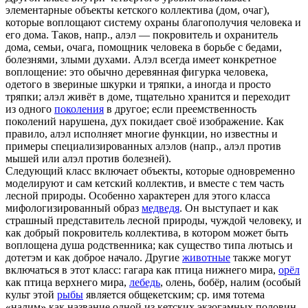
элементарные объекты кетского коллектива (дом, очаг),
которые воплощают систему охраны благополучия человека и
его дома. Таков, напр., алэл — покровитель и охранитель
дома, семьи, очага, помощник человека в борьбе с бедами,
болезнями, злыми духами. Алэл всегда имеет конкретное
воплощение: это обычно деревянная фигурка человека,
одетого в звериные шкурки и тряпки, а иногда и просто
тряпки; алэл живёт в доме, тщательно хранится и переходит
из одного
поколения
в другое; если преемственность
поколений нарушена, дух покидает своё изображение. Как
правило, алэл исполняет многие функции, но известны и
примеры специализированных алэлов (напр., алэл против
мышей или алэл против болезней).
Следующий класс включает объекты, которые одновременно
моделируют и сам кетский коллектив, и вместе с тем часть
лесной природы. Особенно характерен для этого класса
мифологизированный образ
медведя
. Он выступает и как
страшный представитель лесной природы, чуждой человеку, и
как добрый покровитель коллектива, в котором может быть
воплощена душа родственника; как существо типа лютысь и
дотетэм и как доброе начало. Другие
животные
также могут
включаться в этот класс: гагара как птица нижнего мира,
орёл
как птица верхнего мира,
лебедь
, олень, бобёр, налим (особый
культ этой
рыбы
является общекетским; ср. имя тотема
«налим» как название одной из кетских экзогамных половин