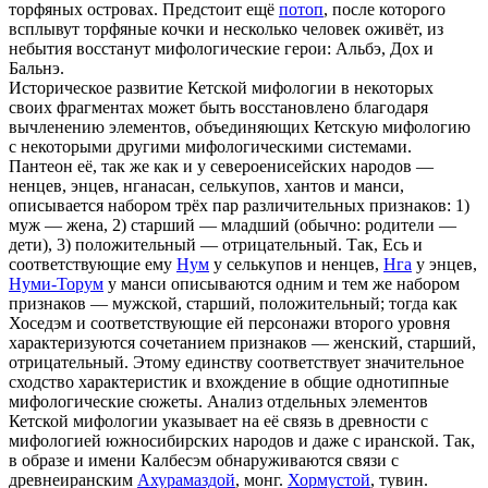
торфяных островах. Предстоит ещё
потоп
, после которого
всплывут торфяные кочки и несколько человек оживёт, из
небытия восстанут мифологические герои: Альбэ, Дох и
Бальнэ.
Историческое развитие Кетской мифологии в некоторых
своих фрагментах может быть восстановлено благодаря
вычленению элементов, объединяющих Кетскую мифологию
с некоторыми другими мифологическими системами.
Пантеон её, так же как и у североенисейских народов —
ненцев, энцев, нганасан, селькупов, хантов и манси,
описывается набором трёх пар различительных признаков: 1)
муж — жена, 2) старший — младший (обычно: родители —
дети), 3) положительный — отрицательный. Так, Есь и
соответствующие ему
Нум
у селькупов и ненцев,
Нга
у энцев,
Нуми-Торум
у манси описываются одним и тем же набором
признаков — мужской, старший, положительный; тогда как
Хоседэм и соответствующие ей персонажи второго уровня
характеризуются сочетанием признаков — женский, старший,
отрицательный. Этому единству соответствует значительное
сходство характеристик и вхождение в общие однотипные
мифологические сюжеты. Анализ отдельных элементов
Кетской мифологии указывает на её связь в древности с
мифологией южносибирских народов и даже с иранской. Так,
в образе и имени Калбесэм обнаруживаются связи с
древнеиранским
Ахурамаздой
, монг.
Хормустой
, тувин.