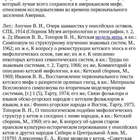
который лучше всего сохранился в американском мифе,
относимом исследователями ко времени первоначального
заселения Америки.
Лит.: Анучин В. И., Очерк шаманства у енисейских остяков,
СПБ, 1914 (Сборник Музея антропологии и этнографии, т. 2,
в. 2); Иванов В. В., Топoров В. Н., Кетская
модель мира
, в кн.:
Симпозиум по структурному изучению знакомых систем, М.,
1962; их ж е, К вопросу о реконструкции кетского эпоса и его
мифологических основ, там же; их ж е. К описанию
некоторых кетских семиотических систем, в кн.: Труды по
знаковым системам, т. 2, Тарту, 1966; их же, Комментарий к
описанию кетской мифологии, в кн.: Кетский сборник, М.,
1969; Иванов В. В., Восстановление первоначального текста
кетского мифа о разорителе орлиных гнезд, в кн.: Материалы
Всесоюзного симпозиума по вторичным моделирующим
системам, [т.] 1 (5), Тарту, 1974; его же, Связи фольклора и
языков обско-угорских народов с кетским фольклором и
языком, в кн.: Финно-угорские народы и Восток, Тарту, 1975;
Топоров В. Н., О типологическом подобии мифологических
структур у кетов и соседних с ними народов, в кн.: Кетский
сборник, М., 1969; его же, К вопросу об одном старом
иранском культурно-историческом переживании у енисейских
кетов и других народов Сибири и Центральной Азии, М.,
[1979]; Алексеенко Е. A., Культ медведя у кетов, «Советская