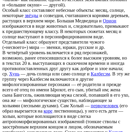
и «большие окуни» — другой).
Особый класс составляют небесные объекты: месяц, солнце,
некоторые
звёзды
и созвездия, считавшиеся корнями деревьев,
растущих в верхнем мире. Большая Медведица и
Орион
изображаются в виде животных и, следовательно, примыкают
к предшествующему классу. В некоторых сюжетах месяц и
солнце выступают в персонифицированном виде.
Отдельный класс образуют представители чужого
(«несвоего») мира — эвенки, юраки, русские и др.
В четвёртый уровень включается и ряд персонажей,
возможно, ранее относившихся к более высоким уровням, но
в текстах 20 в. выступающих в сказочном времени и иногда
противопоставленных друг другу как доброе и злое начала;
ср.
Хунь
— дочь солнца или само солнце и
Калбесэм
. В эту же
группу через Калбесэм включаются и другие
мифологизированные персонажи — её родители и прежде
всего её отец по имени Ырохот, его сын, убитый им; жена
сына Бангсель, оживляющая мужа слезой, попавшей в его ухо,
она же — мифологическое существо, наблюдающее за
холыями (лесными духами). Сам Холый —
первочеловек
(его
образ вырезается на
коре
лиственницы), у него есть дети —
холыи, которые воплощаются в виде слегка
антропоморфизированных изображений (тонкие стволы с
заострённым верхним концом и лицом, обозначаемым