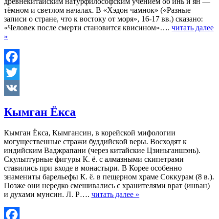
древнекитайским натурфилософским учением об инь и ян —
тёмном и светлом началах. В «Хэдон чамнок» («Разные
записи о стране, что к востоку от моря», 16-17 вв.) сказано:
«Человек после смерти становится квисином»….
читать далее
»
Facebook
Twitter
VK
Кымган Ёкса
Кымган Ёкса, Кымгансин, в корейской мифологии
могущественные стражи буддийской веры. Восходят к
индийским Ваджрапани (через китайские Цзиньганшэнь).
Скульптурные фигуры К. ё. с алмазными скипетрами
ставились при входе в монастыри. В Корее особенно
знамениты барельефы К. ё. в пещерном храме Соккурам (8 в.).
Позже они нередко смешивались с хранителями врат (инван)
и духами мунсин. Л. Р….
читать далее »