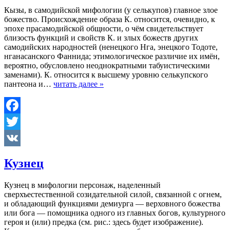
Кызы, в самодийской мифологии (у селькупов) главное злое
божество. Происхождение образа К. относится, очевидно, к
эпохе прасамодийской общности, о чём свидетельствует
близость функций и свойств К. и злых божеств других
самодийских народностей (ненецкого Hга, энецкого Тодоте,
нганасанского Фаннида; этимологическое различие их имён,
вероятно, обусловлено неоднократными табуистическими
заменами). К. относится к высшему уровню селькупского
пантеона и…
читать далее »
Facebook
Twitter
VK
Кузнец
Кузнец в мифологии персонаж, наделенный
сверхъестественной созидательной силой, связанной с огнем,
и обладающий функциями демиурга — верховного божества
или бога — помощника одного из главных богов, культурного
героя и (или) предка (см. рис.: здесь будет изображение).