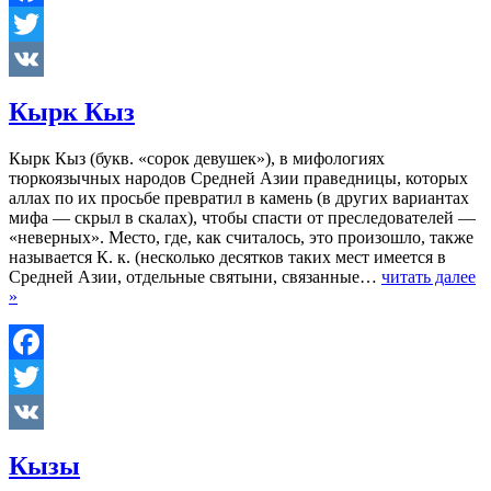
Facebook
Twitter
VK
Кырк Кыз
Кырк Кыз (букв. «сорок девушек»), в мифологиях
тюркоязычных народов Средней Азии праведницы, которых
аллах по их просьбе превратил в камень (в других вариантах
мифа — скрыл в скалах), чтобы спасти от преследователей —
«неверных». Место, где, как считалось, это произошло, также
называется К. к. (несколько десятков таких мест имеется в
Средней Азии, отдельные святыни, связанные…
читать далее
»
Facebook
Twitter
VK
Кызы