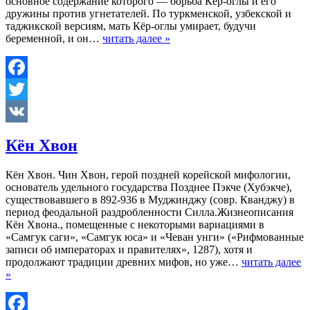
основное содержание которого — борьба Кёр-оглы и его
дружины против угнетателей. По туркменской, узбекской и
таджикской версиям, мать Кёр-оглы умирает, будучи
беременной, и он…
читать далее »
Facebook
Twitter
VK
Кён Хвон
Кён Хвон. Чин Xвон, герой поздней корейской мифологии,
основатель удельного государства Позднее Пэкче (Хубэкче),
существовавшего в 892-936 в Муджинджу (совр. Кванджу) в
период феодальной раздробленности Силла.Жизнеописания
Кён Хвона., помещенные с некоторыми вариациями в
«Самгук саги», «Самгук юса» и «Чеван унги» («Рифмованные
записи об императорах и правителях», 1287), хотя и
продолжают традиции древних мифов, но уже…
читать далее
»