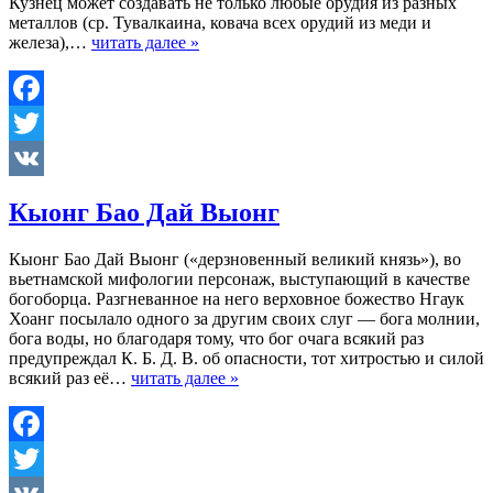
Кузнец может создавать не только любые орудия из разных
металлов (ср. Тувалкаина, ковача всех орудий из меди и
железа),…
читать далее »
Facebook
Twitter
VK
Кыонг Бао Дай Выонг
Кыонг Бао Дай Выонг («дерзновенный великий князь»), во
вьетнамской мифологии персонаж, выступающий в качестве
богоборца. Разгневанное на него верховное божество Нгаук
Хоанг посылало одного за другим своих слуг — бога молнии,
бога воды, но благодаря тому, что бог очага всякий раз
предупреждал К. Б. Д. В. об опасности, тот хитростью и силой
всякий раз её…
читать далее »
Facebook