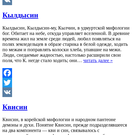
Twitter
VK
Кылдысин
Кылдысин, Кылдысин-му, Кылчин, в удмуртской мифологии
бог. Обитает на небе, откуда управляет вселенной. В древние
времена жил на земле среди людей, любил появляться на
полях земледельцев в образе старика в белой одежде, ходить
по межам и поправлять колоски хлеба, упавшие на межи.
Люди, снедаемые жадностью, настолько расширили свои
поля, что К. негде стало ходить; они…
читать далее »
Facebook
Twitter
VK
Квисин
Квисин, в корейской мифологии и народном пантеоне
демоны и духи. Понятие Квисин, прежде подразделявшееся
на два компонента — кви и син, связывалось с