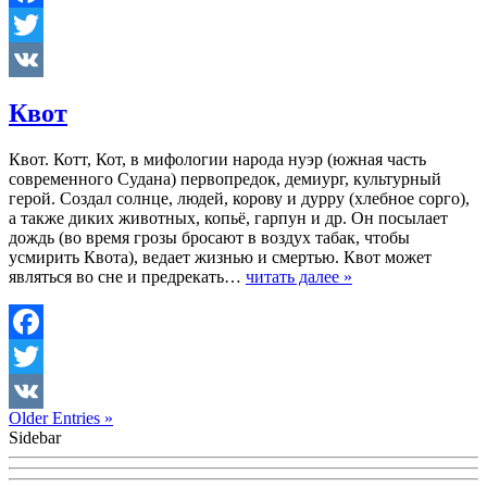
Facebook
Twitter
VK
Квот
Квот. Котт, Кот, в мифологии народа нуэр (южная часть
современного Судана) первопредок, демиург, культурный
герой. Создал солнце, людей, корову и дурру (хлебное сорго),
а также диких животных, копьё, гарпун и др. Он посылает
дождь (во время грозы бросают в воздух табак, чтобы
усмирить Квота), ведает жизнью и смертью. Квот может
являться во сне и предрекать…
читать далее »
Facebook
Twitter
Older Entries »
VK
Sidebar