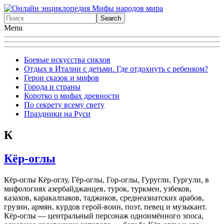
Menu
Боевые искусства сикхов
Отдых в Италии с детьми. Где отдохнуть с ребенком?
Герои сказок и мифов
Города и страны
Коротко о мифах древности
По секрету всему свету
Праздники на Руси
К
Кёр-оглы
Кёр-оглы Кёр-оглу, Гёр-оглы, Гор-оглы, Гуругли, Гургyли, в
мифологиях азербайджанцев, турок, туркмен, узбеков,
казахов, каракалпаков, таджиков, среднеазиатских арабов,
грузин, армян, курдов герой-воин, поэт, певец и музыкант.
Кёр-оглы — центральный персонаж одноимённого эпоса,