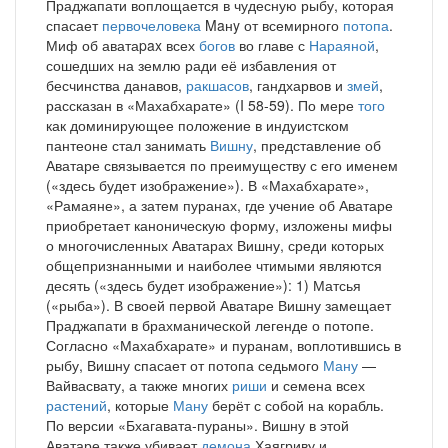
Праджапати воплощается в чудесную рыбу, которая
спасает
первочеловека
Maнy от всемирного
потопа
.
Миф об аватаpax всех
богов
во главе с
Нараяной
,
сошедших на землю ради её избавления от
бесчинства данавов,
ракшасов
, гандхарвов и
змей
,
рассказан в «Махабхарате» (I 58-59). По мере
того
как доминирующее положение в индуистском
пантеоне стал занимать
Вишну
, представление об
Аватаре связывается по преимуществу с его именем
(«здесь будет изображение»). В «Махабхарате»,
«Рамаяне», а затем пуранах, где учение об Аватаре
приобретает каноническую форму, изложены мифы
о многочисленных Аватарах Вишну, среди которых
общепризнанными и наиболее чтимыми являются
десять («здесь будет изображение»): 1) Матсья
(«рыба»). В своей первой Аватаре Вишну замещает
Праджапати в брахманической легенде о потопе.
Согласно «Махабхарате» и пуранам, воплотившись в
рыбу, Вишну спасает от потопа седьмого
Ману
—
Вайвасвату, а также многих
риши
и семена всех
растений
, которые
Ману
берёт с собой на корабль.
По версии «Бхагавата-пураны». Вишну в этой
Аватаре также убивает
демона
Хаягриву и