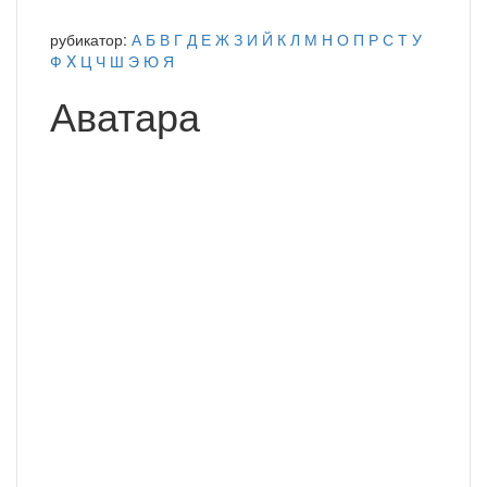
рубикатор:
А
Б
В
Г
Д
Е
Ж
З
И
Й
К
Л
М
Н
О
П
Р
С
Т
У
Ф
X
Ц
Ч
Ш
Э
Ю
Я
Аватара