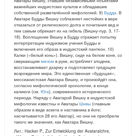
Аватары Вишну, ставшие независимыми объектами
важнейших индуистских культов и обладавшие
собственной разветвлённой мифологией. 9)
Будда
. В
Аватаре Будды Вишну соблазняет нестойких в вере
отказаться от религиозного долга и почитания вед и
тем самым обрекает их на гибель (Вишну-пур. 3, 17-
18). Воплощение Вишну в Будду отражает попытку
интерпретации индуизмом учения Будды и
включения его образа в индуистский пантеон. 10)
Калки («белый конь»). Вишну, сидя на белом коне, со
сверкающим
мечом
в руке, истребляет злодеев,
восстанавливает дхарму и подготовляет грядущее
возрождение мира. Это единственная «будущая»,
мессианистская Аватара Вишну, и произойдёт она,
согласно мифологической хронологии, в конце
калиюги (см.
Юга
), современного исторического
периода. Наряду с Аватарой Вишну в индуистской
мифологии известны и Аватары
Шивы
(главным
образом в виде аскета и наставника в йоге;
насчитывается 28 его Аватар), но они не приобрели
такого же значения, как Аватара Вишну.
Лит.: Hacker P., Zur Entwicklung der Avataralchre,