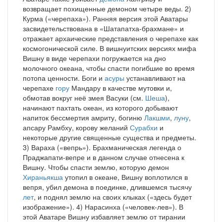
возвращает похищенные демоном четыре веды. 2)
Курма («черепаха»). Ранняя версия этой Аватары
засвидетельствована в «Шатапатха-брахмане» и
отражает архаические представления о черепахе как
космогонической силе. В вишнуитских версиях мифа
Вишну в виде черепахи погружается на дно
молочного океана, чтобы спасти погибшие во время
потопа ценности. Боги и
асуры
устанавливают на
черепахе
гору
Мандару в качестве мутовки и,
обмотав вокруг неё змея Васуки (см.
Шеша
),
начинают пахтать океан, из которого добывают
напиток бессмертия амриту, богиню
Лакшми
,
луну
,
апсару Рамбху, корову желаний
Сурабхи
и
некоторые другие священные существа и предметы.
3) Вараха («вепрь»). Брахманическая легенда о
Праджапати-вепре и в данном случае отнесена к
Вишну. Чтобы спасти землю, которую демон
Хираньякша
утопил в океане, Вишну воплотился в
вепря, убил демона в поединке, длившемся тысячу
лет
, и поднял землю на своих клыках («здесь будет
изображение»). 4) Нарасинха («человек-лев»). В
этой Аватаре Вишну избавляет землю от тирании