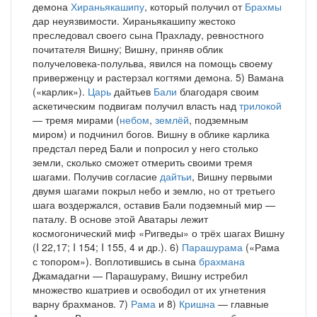
демона
Хираньякашипу
, который получил от
Брахмы
дар неуязвимости. Хираньякашипу жестоко
преследовал своего сына Прахладу, ревностного
почитателя Вишну; Вишну, приняв облик
получеловека-полульва, явился на помощь своему
приверженцу и растерзал когтями демона. 5) Вамана
(«карлик»).
Царь
дайтьев
Бали
благодаря своим
аскетическим подвигам получил власть над
трилокой
— тремя мирами (
небом
,
землёй
, подземным
миром) и подчинил богов. Вишну в облике карлика
предстал перед Бали и попросил у него столько
земли, сколько сможет отмерить своими тремя
шагами. Получив согласие
дайтьи
, Вишну первыми
двумя шагами покрыл небо и землю, но от третьего
шага воздержался, оставив Бали подземный мир —
паталу. В основе этой Аватары лежит
космогонический миф «Ригведы» о трёх шагах Вишну
(I 22,17; I 154; I 155, 4 и др.). 6)
Парашурама
(«Рама
с топором»). Воплотившись в сына
брахмана
Джамадагни — Парашураму, Вишну истребил
множество кшатриев и освободил от их угнетения
варну брахманов. 7)
Рама
и 8)
Кришна
— главные