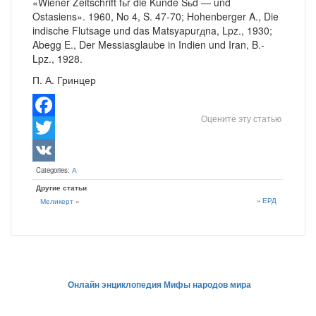
«Wiener Zeitschrift fьr die Kunde Sьd — und
Ostasiens». 1960, No 4, S. 47-70; Hohenberger A., Die
indische Flutsage und das Matsyapurдna, Lpz., 1930;
Abegg E., Der Messiasglaube in Indien und Iran, B.-
Lpz., 1928.
П. А. Гринцер
Оцените эту статью
Facebook
Twitter
Categories:
А
VK
Другие статьи
»
ЕРД
Меликерт
«
Онлайн энциклопедия Мифы народов мира