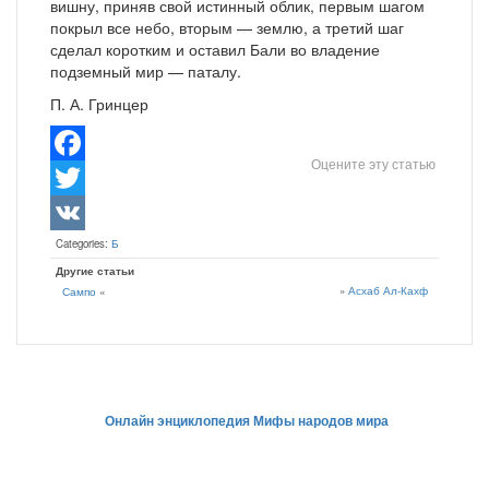
вишну, приняв свой истинный облик, первым шагом
покрыл все небо, вторым — землю, а третий шаг
сделал коротким и оставил Бали во владение
подземный мир — паталу.
П. А. Гринцер
Оцените эту статью
Facebook
Twitter
Categories:
Б
VK
Другие статьи
»
Асхаб Ал-Кахф
Сампо
«
Онлайн энциклопедия Мифы народов мира