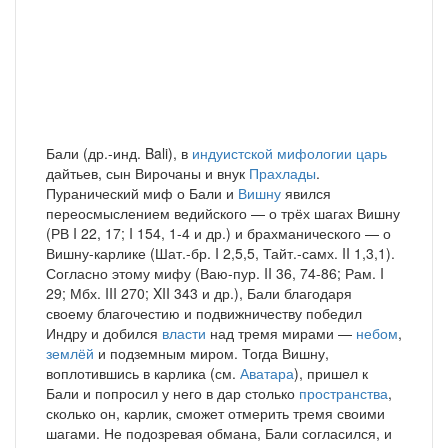
Бали (др.-инд. Bali), в
индуистской мифологии
царь
дайтьев, сын Вирочаны и внук
Прахлады
.
Пуранический миф о Бали и
Вишну
явился
переосмыслением ведийского — о трёх шагах Вишну
(РВ I 22, 17; I 154, 1-4 и др.) и брахманического — о
Вишну-карлике (Шат.-бр. I 2,5,5, Тайт.-самх. II 1,3,1).
Согласно этому мифу (Ваю-пур. II 36, 74-86; Рам. I
29; Мбх. III 270; XII 343 и др.), Бали благодаря
своему благочестию и подвижничеству победил
Индру и добился
власти
над тремя мирами —
небом
,
землёй
и подземным миром. Тогда Вишну,
воплотившись в карлика (см.
Аватара
), пришел к
Бали и попросил у него в дар столько
пространства
,
сколько он, карлик, сможет отмерить тремя своими
шагами. Не подозревая обмана, Бали согласился, и