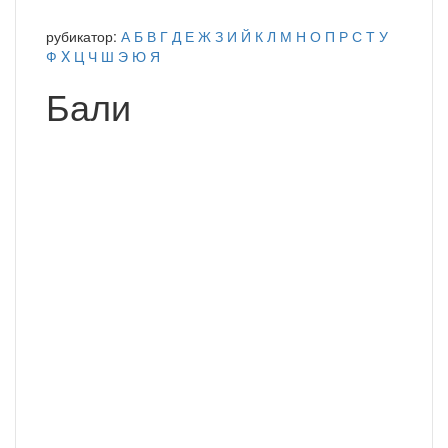
рубикатор:
А
Б
В
Г
Д
Е
Ж
З
И
Й
К
Л
М
Н
О
П
Р
С
Т
У
Ф
X
Ц
Ч
Ш
Э
Ю
Я
Бали