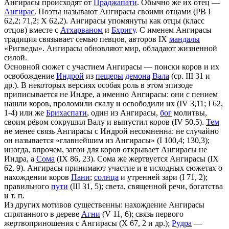
Ангирасы происходят от
Праджапати
. Обычно же их отец —
Ангирас
. Поэты называют Ангирасы своими отцами (РВ I
62,2; 71,2; X 62,2). Ангирасы упомянуты как отцы (класс
отцов) вместе с
Атхарваном
и
Бхригу
. С именем Ангирасы
традиция связывает семью певцов, авторов IX
мандалы
«Ригведы». Ангирасы обновляют мир, обладают жизненной
силой.
Основной сюжет с участием Ангирасы — поиски коров и их
освобождение
Индрой
из
пещеры
демона
Вала
(ср. III 31 и
др.). В некоторых версиях особая роль в этом эпизоде
приписывается не Индре, а именно Ангирасы: они с пением
нашли коров, проломили скалу и освободили их (IV 3,11; I 62,
1-4) или же
Брихаспати
, один из Ангирасы,
бог
молитвы,
своим рёвом сокрушил Валу и выпустил коров (IV 50,5).
Тем
не менее связь Ангирасы с Индрой несомненна: не случайно
он называется «главнейшим из Ангирасы» (I 100,4; 130,3);
иногда, впрочем, загон для коров открывает Ангирасы не
Индра, а
Сома
(IX 86, 23). Сома же жертвуется Ангирасы (IX
62, 9). Ангирасы принимают участие и в исходных сюжетах о
нахождении коров
Пани
;
солнца
и утренней зари (I 71, 2);
правильного
пути
(III 31, 5); света, священной речи, богатства
и т. п.
Из других мотивов существенны: нахождение Ангирасы
спрятанного в дереве
Агни
(V 11, 6); связь первого
жертвоприношения с Ангирасы (X 67, 2 и др.);
Рудра
—