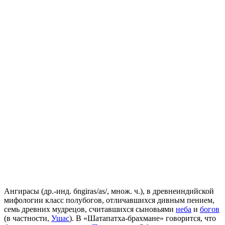
Ангирасы (др.-инд. бngiras/as/, множ. ч.), в древнеиндийской
мифологии класс полубогов, отличавшихся дивным пением,
семь древних мудрецов, считавшихся сыновьями
неба
и
богов
(в частности,
Ушас
). В «Шатапатха-брахмане» говорится, что