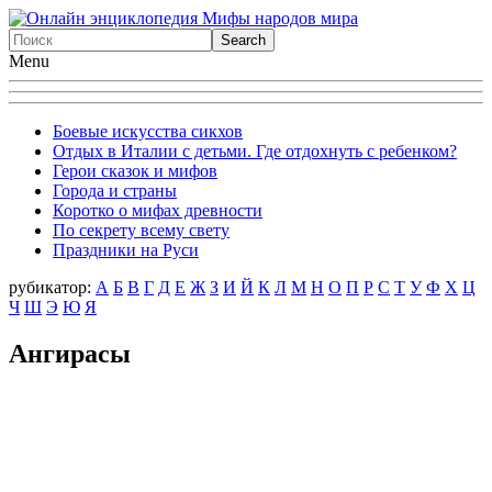
Menu
Боевые искусства сикхов
Отдых в Италии с детьми. Где отдохнуть с ребенком?
Герои сказок и мифов
Города и страны
Коротко о мифах древности
По секрету всему свету
Праздники на Руси
рубикатор:
А
Б
В
Г
Д
Е
Ж
З
И
Й
К
Л
М
Н
О
П
Р
С
Т
У
Ф
X
Ц
Ч
Ш
Э
Ю
Я
Ангирасы