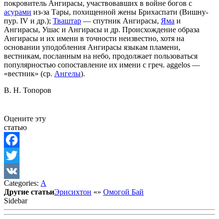
покровитель Ангирасы, участвовавших в войне богов с
асурами
из-за Тары, похищенной жены Брихаспати (Вишну-
пур. IV и др.);
Тваштар
— спутник Ангирасы,
Яма
и
Ангирасы, Ушас и Ангирасы и др. Происхождение образа
Ангирасы и их имени в точности неизвестно, хотя на
основании уподобления Ангирасы языкам пламени,
вестникам, посланным на небо, продолжает пользоваться
популярностью сопоставление их имени с греч. aggelos —
«вестник» (ср.
Ангелы
).
В. Н. Топоров
Оцените эту
статью
Facebook
Twitter
Categories:
А
VK
Другие статьи
Эрисихтон
«
»
Омогой Бай
Sidebar