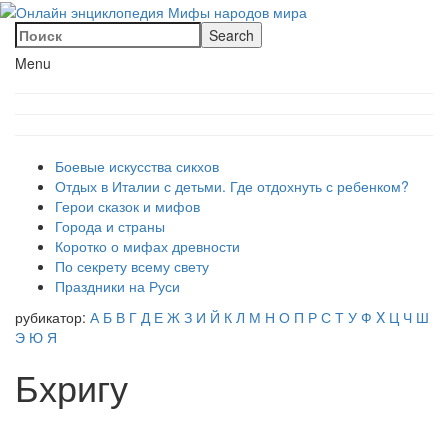
Menu
Боевые искусства сикхов
Отдых в Италии с детьми. Где отдохнуть с ребенком?
Герои сказок и мифов
Города и страны
Коротко о мифах древности
По секрету всему свету
Праздники на Руси
рубикатор:
А
Б
В
Г
Д
Е
Ж
З
И
Й
К
Л
М
Н
О
П
Р
С
Т
У
Ф
X
Ц
Ч
Ш
Э
Ю
Я
Бхригу