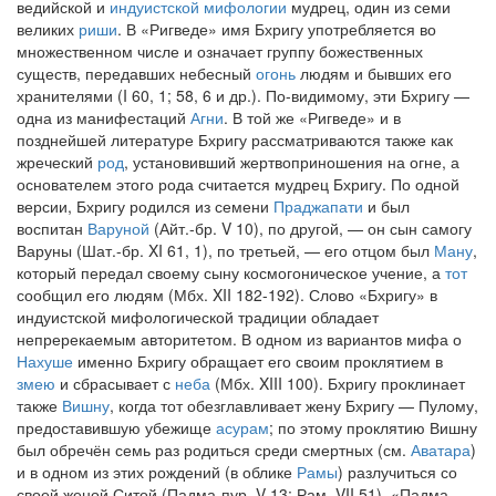
ведийской и
индуистской мифологии
мудрец, один из семи
великих
риши
. В «Ригведе» имя Бхригу употребляется во
множественном числе и означает группу божественных
существ, передавших небесный
огонь
людям и бывших его
хранителями (I 60, 1; 58, 6 и др.). По-видимому, эти Бхригу —
одна из манифестаций
Агни
. В той же «Ригведе» и в
позднейшей литературе Бхригу рассматриваются также как
жреческий
род
, установивший жертвоприношения на огне, а
основателем этого рода считается мудрец Бхригу. По одной
версии, Бхригу родился из семени
Праджапати
и был
воспитан
Варуной
(Айт.-бр. V 10), по другой, — он сын самогу
Варуны (Шат.-бр. XI 61, 1), по третьей, — его отцом был
Ману
,
который передал своему сыну космогоническое учение, а
тот
сообщил его людям (Мбх. XII 182-192). Слово «Бхригу» в
индуистской мифологической традиции обладает
непререкаемым авторитетом. В одном из вариантов мифа о
Нахуше
именно Бхригу обращает его своим проклятием в
змею
и сбрасывает с
неба
(Мбх. XIII 100). Бхригу проклинает
также
Вишну
, когда тот обезглавливает жену Бхригу — Пулому,
предоставившую убежище
асурам
; по этому проклятию Вишну
был обречён семь раз родиться среди смертных (см.
Аватара
)
и в одном из этих рождений (в облике
Рамы
) разлучиться со
своей женой Ситой (Падма-пур. V 13; Рам. VII 51). «Падма-