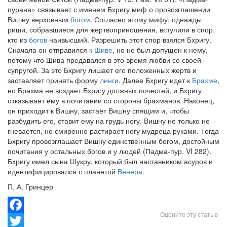
пурана» связывает с именем Бхригу миф о провозглашении
Вишну верховным
богом
. Согласно этому мифу, однажды
риши, собравшиеся для жертвоприношения, вступили в спор,
кто из
богов
наивысший. Разрешить этот спор взялся Бхригу.
Сначала он отправился к
Шиве
, но не был допущен к нему,
потому что Шива предавался в это время любви со своей
супругой. За это Бхригу лишает его положенных жертв и
заставляет принять форму
линги
. Далее Бхригу идет к
Брахме
,
но Брахма не воздает Бхригу должных почестей, и Бхригу
отказывает ему в почитании со стороны брахманов. Наконец,
он приходит к Вишну, застаёт Вишну спящим и, чтобы
разбудить его, ставит ему на грудь ногу. Вишну не только не
гневается, но смиренно растирает ногу мудреца руками. Тогда
Бхригу провозглашает Вишну единственным богом, достойным
почитания у остальных богов и у людей (Падма-пур. VI 282).
Бхригу имел сына Шукру, который был наставником асуров и
идентифицировался с планетой
Венера
.
П. А. Гринцер
Оцените эту статью
Facebook