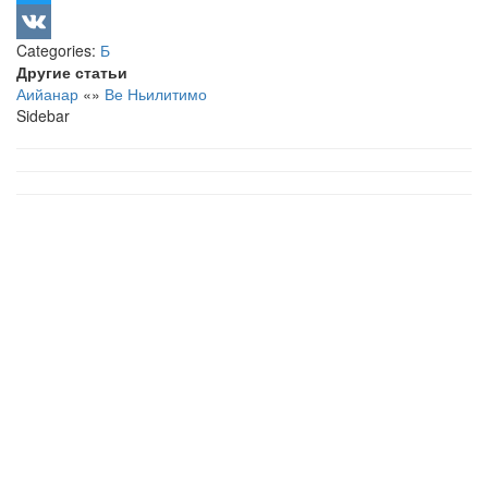
Twitter
Categories:
Б
VK
Другие статьи
Аийанар
«
»
Ве Ньилитимо
Sidebar