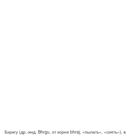
Бхригу (др.-инд. Bhrgu, от корня bhraj, «пылать», «сиять»), в