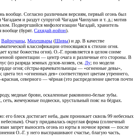
онь вообще. Согласно различным версиям, первый огонь был
Чагадаем и раздут супругой Чагадая Чанхулан и т. д.; мотив
алом. Подвергшийся мифологизации Чагадай, хранитель
я вообще (бурят.
Сахядай-нойон
).
,
Вайрочаны
,
Махешвары
(
Шивы
) и др. В качестве
рамматической классификации относящаяся к стихии огня.
т культ божества огня). О.-Г. проявляется в целом сонме
енной ориентации — центр очага и различные его стороны. В
с (из разряда земных духов-хозяев, см.
Лу
; по модели
 сердце огня; сёстры-врачевательницы — «огненные девы»,
 цвета тел «огненных дев» соответствуют цветам утреннего,
красная, северного — чёрная (это распределение цветов почти
ороду, медные брови, оскаленные раковинно-белые зубы.
 сеть, жемчужные подвески, хрустальный пояс на бёдрах.
ю: его блеск достигает неба, дым проникает сквозь 99 небесных
ём небесным). Очагу придавалась округлая форма (солнечный
связан запрет выносить огонь из юрты в ночное время — после
онения О.-Г. у него выспрашивают счастье, благую часть,