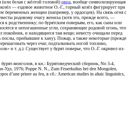
 (или белая с жёлтой головой)
овца
, вообще символизирующая
озёл — ездовое животное О.-Г., горный козёл фигурирует при
е беременных женщин (например, у ордосцев). На связь огня с
евесты родовому очагу жениха (хотя это, прежде всего, —
я к родственнику; по бурятским поверьям, его, как сына или
еносятся и непогашенные угли, сохраняющие родовой огонь, что
ал покойник, и находящиеся там вещи; невесту очищали перед
 послы, прибывшие к хану). Пожар, а также некоторые (прежде
решагивать через очаг, подталкивать ногой топливо,
» и т. д.). Существует у бурят поверье, что О.-Г. окривел из-
х бурят-монголов, в кн.: Бурятоведческий сборник, No 3-4,
-Удэ, 1976; Рорре N. N., Zum Feuerkultus bei den Mongolen,
os d’une priиre au feu, в сб.: American studies in altaic linguistics,