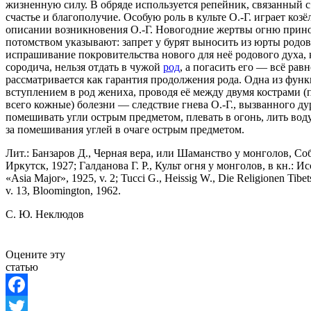
жизненную силу. В обряде используется репейник, связанный с
счастье и благополучие. Особую роль в культе О.-Г. играет ко
описании возникновения О.-Г. Новогодние жертвы огню принос
потомством указывают: запрет у бурят выносить из юрты родово
испрашивание покровительства нового для неё родового духа, 
сородича, нельзя отдать в чужой
род
, а погасить его — всё ра
рассматривается как гарантия продолжения рода. Одна из функ
вступлением в род жениха, проводя её между двумя кострами 
всего кожные) болезни — следствие гнева О.-Г., вызванного д
помешивать угли острым предметом, плевать в огонь, лить воду, 
за помешивания углей в очаге острым предметом.
Лит.: Банзаров Д., Черная вера, или Шаманство у монголов, Собр
Иркутск, 1927; Галданова Г. Р., Культ огня у монголов, в кн.: 
«Asia Major», 1925, v. 2; Tucci G., Heissig W., Die Religionen Tibets 
v. 13, Bloomington, 1962.
С. Ю. Неклюдов
Оцените эту
статью
Facebook