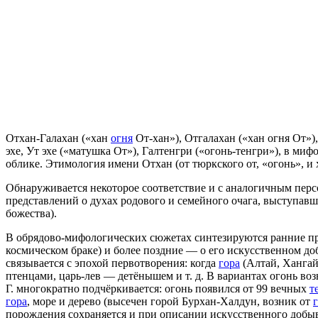
Отхан-Галахан («хан
огня
От-хан»), Отгалахан («хан огня От»),
эхе, Ут эхе («матушка От»), Галтенгри («огонь-тенгри»), в м
облике. Этимология имени Отхан (от тюркского от, «огонь», и 
Обнаруживается некоторое соответствие и с аналогичным пер
представлений о духах родового и семейного очага, выступав
божества).
В обрядово-мифологических сюжетах синтезируются ранние пре
космическом браке) и более поздние — о его искусственном д
связывается с эпохой первотворения: когда
гора
(Алтай, Ханга
птенцами, царь-лев — детёнышем и т. д. В вариантах огонь в
Г. многократно подчёркивается: огонь появился от 99 вечных
т
гора
, море и дерево (высечен горой Бурхан-Халдун, возник от
порождения сохраняется и при описании искусственного добыв