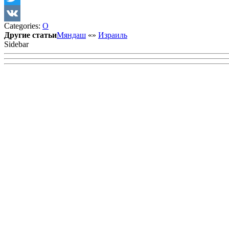
Twitter
Categories:
О
VK
Другие статьи
Мяндаш
«
»
Израиль
Sidebar