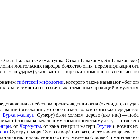
 Отхан-Галахан эхе («матушка Отхан-Галахан»), Эл-Галахан эхе (
ифологии монгольских народов божество огня, персонификация ог
хан, «государь») указывает на тюркский компонент в генезисе об
сонажем
тибетской мифологии
, которого также называют «бог ог
ших в зависимости от различных племенных традиций в мужском 
дставления о небесном происхождении огня (очевидно, от удара
обывании (высекании, которое на монгольских языках передаётся
й,
Бурхан-халдун
, Сумеру) была холмом, дерево (вяз, ива) — поб
озникает благодаря начальному космогоническому акту — отделе
енгри
, от
Хормусты
, от хана-тенгри и матери
Этуген
(«возник из 
горы
Сумеру и моря Сум, сотворён из вяза, из тутового дерева с 
ания огня, порождённого отцом-железом (сталью) и матерью-ка