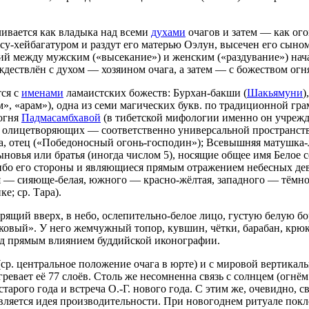
ивается как владыка над всеми
духами
очагов и затем — как ог
у-хейбагатуром и раздут его матерью Оэлун, высечен его сыном 
й между мужским («высекание») и женским («раздувание») нач
дествлён с духом — хозяином очага, а затем — с божеством огн
тся с
именами
ламаистских божеств: Бурхан-бакши (
Шакьямуни
)
ам», «арам»), одна из семи магических букв. по традиционной г
 огня
Падмасамбхавой
(в тибетской мифологии именно он учреждае
 олицетворяющих — соответственно универсальной пространств
а, отец («Победоносный огонь-господин»); Всевышняя матушка-лу
сыновья или братья (иногда числом 5), носящие общее имя Белое
ибо его стороны и являющиеся прямым отражением небесных дев;
ня — сияюще-белая, южного — красно-жёлтая, западного — тёмно-
е; ср. Тара).
трящий вверх, в небо, ослепительно-белое лицо, густую белую б
овый». У него жемчужный топор, кувшин, чётки, барабан, крюк,
под прямым влиянием буддийской иконографии.
ср. центральное положение очага в юрте) и с мировой вертикаль
гревает её 77 слоёв. Столь же несомненна связь с солнцем (огн
тарого года и встреча О.-Г. нового года. С этим же, очевидно, 
 является идея производительности. При новогоднем ритуале покл