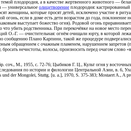
 темой плодородия, а в качестве жертвенного животного — белая
зёл — универсальное
олицетворение
плодородия: кастрированный к
ят женщины, которые просят детей, исключено участие в ритуал
й огонь, если в доме есть дети возрастом до года, поклонение н
каковым выступает божество огня). Родовой огонь приравниваетс
вно что убить родственника. При перекочёвке на новое место пер
ций О.-Г. — очистительная: огнём очищали юрту, в которой леж
(по сообщению Плано Карпини, такой же процедуре подвергались
урным обращением с очажным пламенем, нарушением запретов (пе
бросать нечистоты, волосы, произносить перед очагом слово «волк
. соч., М., 1955, с. 72-76; Цыбиков Г. Ц., Культ огня у восточны
Исследования по истории и филологии Центральной Азии, в. 6, Улан
und der Mongolei, Stuttg. [u. a.], 1970, S. 375-383; Mostaert A., A prop