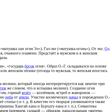
«матушка хан огня Эл»), Гал-эхе («матушка-огонь»), От эхе,
Од
ня, очажного пламени. Предстаёт в мужском и в женском
раза.
ня», «государь
богов
огня». Образ О.-Г. складывался на основе
или женском облике (отсюда то мужская, то женская ипостась
 молнии, который иногда интерпретируется как зачатие при
тем
же словом, что и вспышка молнии). Создание огня
егом, горный
козёл
— козлёнком, ястреб и жаворонок —
нию
неба
от
земли
. Участие космических
начал
в порождении О.-
её стопы») и т. д. В качестве его творцов упоминаются также
вершины Хангай-хана и Бурхату-хана и т. п.). Семантика
мнем (кремнем, галькой — образом, параллельным «матери-