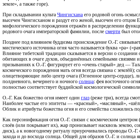
земле», а также горе).
При складывании культа
Чингисхана
его родовой огонь осмысл
высечен Чингисханом и раздут его женой, высечен его отцом Ес
мифологического порождения отражён в распределении функци
родового очага императорской фамилии, после
смерти
был отож
Позднее под влиянием буддизма происхождение О.-Г. связывае
мистического источника огня часто называется буква «ра» («р
Влияние тибетской традиции сказывается в версии о создании
обитающих в очаге духов, объединённых семейными связями и
призываниях к О.-Г. фигурирует его «очень старый» дед — Тал
космического порождения мать огня всегда связана с землёй); 
олицетворяющие либо центр очага (Огненное центр-сердце), л
полдневного, вечернего и ночного
солнца
: фея восточного ог
полностью соответствует буддийской космологической символик
О.-Г. Как божество огня имеет один
глаз
(реже три), всегда смо
Наиболее частые его эпитеты — «красный», «масляный», «шёлк
Облик и атрибуты божества огня и его семейства сложились 
Как персонификация огня О.-Г. связан с космическим центром (
слоёв (или покрывает их), жар пронизывает насквозь землю, со
диск), а к новогоднему ритуалу приурочивались проводы О.-Г. с
захода и до восхода солнца. Общей для образов О.-Г. и солнца