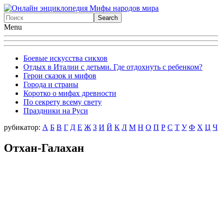
Menu
Боевые искусства сикхов
Отдых в Италии с детьми. Где отдохнуть с ребенком?
Герои сказок и мифов
Города и страны
Коротко о мифах древности
По секрету всему свету
Праздники на Руси
рубикатор:
А
Б
В
Г
Д
Е
Ж
З
И
Й
К
Л
М
Н
О
П
Р
С
Т
У
Ф
X
Ц
Ч
Отхан-Галахан