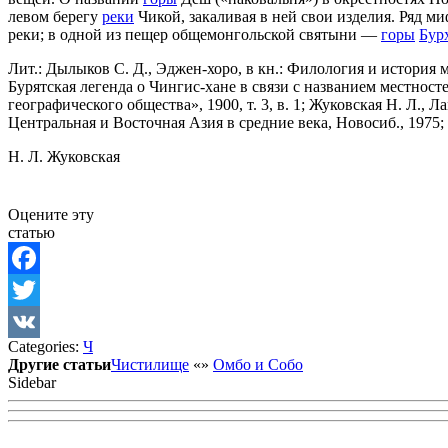
левом берегу
реки
Чикой, закаливая в ней свои изделия. Ряд 
реки; в одной из пещер общемонгольской святыни —
горы
Бур
Лит.: Дылыков С. Д., Эджен-хоро, в кн.: Филология и история мо
Бурятская легенда о Чингис-хане в связи с названием местнос
географического общества», 1900, т. 3, в. 1; Жуковская Н. Л.,
Центральная и Восточная Азия в средние века, Новосиб., 1975; Ba
Н. Л. Жуковская
Оцените эту
статью
Facebook
Twitter
Categories:
Ч
VK
Другие статьи
Чистилище
«
»
Омбо и Собо
Sidebar