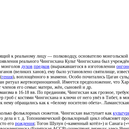
ящий к реальному лицу — полководцу, основателю монгольской
появления реального Чингисхана Культ Чингисхана был учреждё
у монголов
духов
предков
(выражавшегося в изготовлении
онгон
ганов (великих ханов), ему было установлено святилище, извес
(
гения
), воплощённого в знамени. Особо почитались Цаган сульде
тан ритуал жертвоприношений. Имеется предположение, что Ха
членов его семьи: матери, жён, сыновей и др.
аизма в 16-18 вв. По преданиям, Чингисхан как грозное, треб
ер гроб с костями Чингисхана и ключи от него увёз в Тибет, в
 к нему обращались как к «белому носителю обета». Ламаистска
колько фольклорных сюжетов. Чингисхан выступает как
культур
о дела и т. д. Топонимический фольклорный цикл объясняет про
сто его
рождения
; Тогон Шулун («каменный котёл») и Санага (
воселенгинска (Бурятская АССР) существует легенда: здесь Чинг