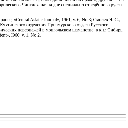
рического Чингисхана: на дне специально отведённого русла
е, «Central Asiatic Journal», 1961, v. 6, No 3; Смолев Я. С.,
-Кяхтинского отделения Приамурского отдела Русского
торических персонажей в монгольском шаманстве, в кн.: Сибирь,
t», I960, v. 1, No 2.