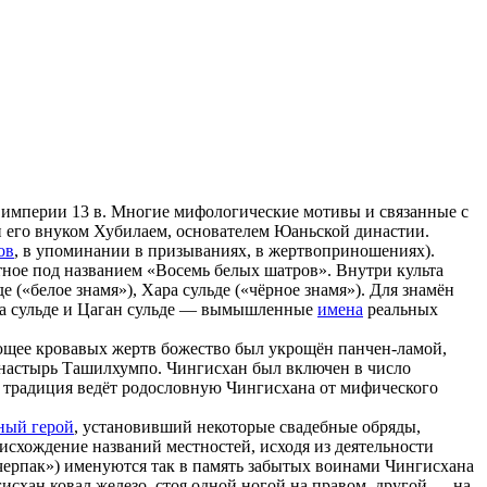
 империи 13 в. Многие мифологические мотивы и связанные с
н его внуком Хубилаем, основателем Юаньской династии.
ов
, в упоминании в призываниях, в жертвоприношениях).
тное под названием «Восемь белых шатров». Внутри культа
 («белое знамя»), Хара сульде («чёрное знамя»). Для знамён
ра сульде и Цаган сульде — вымышленные
имена
реальных
ующее кровавых жертв божество был укрощён панчен-ламой,
 монастырь Ташилхумпо. Чингисхан был включен в число
я традиция ведёт родословную Чингисхана от мифического
ный герой
, установивший некоторые свадебные обряды,
исхождение названий местностей, исходя из деятельности
«черпак») именуются так в память забытых воинами Чингисхана
исхан ковал железо, стоя одной ногой на правом, другой — на