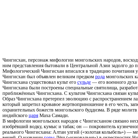
Чингисхан, персонаж мифологии монгольских народов, восход
ним представления бытовали в Центральной Азии задолго до 
Мифологический Чингисхан вписался в традицию почитания 
Чингисхан был объявлен великим предком
рода
монгольских ка
Чингисхана существовал культ его
сульде
— его военного духа 
Чингисхана были построены специальные святилища, разрабо
приближённых Чингисхана. С культом Чингисхана связан культ 
Образ Чингисхана претерпел эволюцию с распространением лам
который запретил кровавое жертвоприношение в его честь, зап
охранительных божеств монгольского буддизма. В ряде молитв
индийского
царя
Маха Самади.
В мифологии монгольских народов с Чингисханом связано нес
изобрёвший водку, кумыс и табак; он — покровитель кузнечног
реального Чингисхана: Алтан улгий («золотая колыбель») — ме
вещей. О названии
горы
Дёш («наковальня») в окрестностях Но