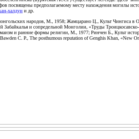
мифов посвящены предполагаемому месту нахождения могилы исто
хан-халдун
и др.
нгольских народов, М., 1958; Жамцарано Ц., Культ Чингиса в Ордос
тей Забайкалья и сопредельной Монголии, «Труды Троицкосавско
 Ламаизм и ранние формы религии, М., 1977; Ринчен Б., Культ ис
wden С. P., The posthumous reputation of Genghis Khan, «New Orien