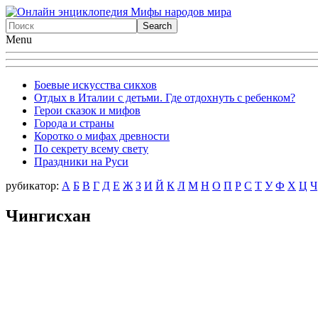
Menu
Боевые искусства сикхов
Отдых в Италии с детьми. Где отдохнуть с ребенком?
Герои сказок и мифов
Города и страны
Коротко о мифах древности
По секрету всему свету
Праздники на Руси
рубикатор:
А
Б
В
Г
Д
Е
Ж
З
И
Й
К
Л
М
Н
О
П
Р
С
Т
У
Ф
X
Ц
Ч
Чингисхан