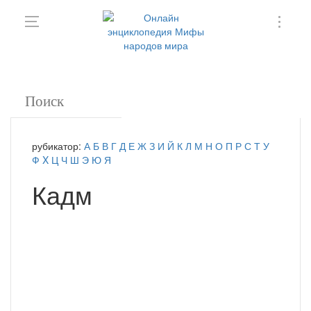
рубикатор:
А
Б
В
Г
Д
Е
Ж
З
И
Й
К
Л
М
Н
О
П
Р
С
Т
У
Ф
X
Ц
Ч
Ш
Э
Ю
Я
Кадм