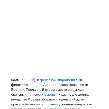
Кадм (Кadmos), в
греческой мифологии
сын
финикийского
царя
Агенора, основатель Фив (в
Беотии). Посланный отцом вместе с другими
братьями на поиски
Европы
, Кадм после долгих
неудач во Фракии обратился к дельфийскому
оракулу
Аполлона
и получил указание прекратить
поиски и следовать за
коровой
, которая ему