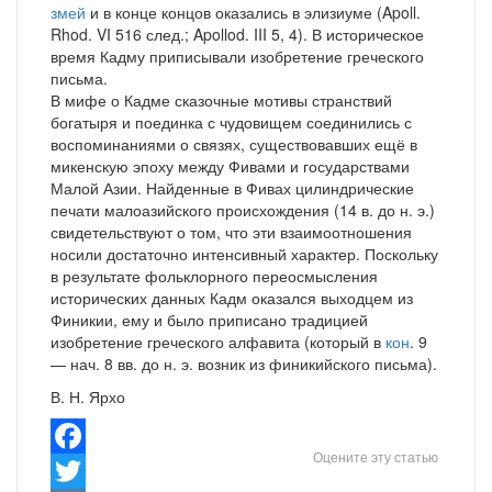
змей
и в конце концов оказались в элизиуме (Apoll.
Rhod. VI 516 след.; Apollod. III 5, 4). В историческое
время Кадму приписывали изобретение греческого
письма.
В мифе о Кадме сказочные мотивы странствий
богатыря и поединка с чудовищем соединились с
воспоминаниями о связях, существовавших ещё в
микенскую эпоху между Фивами и государствами
Малой Азии. Найденные в Фивах цилиндрические
печати малоазийского происхождения (14 в. до н. э.)
свидетельствуют о том, что эти взаимоотношения
носили достаточно интенсивный характер. Поскольку
в результате фольклорного переосмысления
исторических данных Кадм оказался выходцем из
Финикии, ему и было приписано традицией
изобретение греческого алфавита (который в
кон
. 9
— нач. 8 вв. до н. э. возник из финикийского письма).
В. Н. Ярхо
Оцените эту статью
Facebook