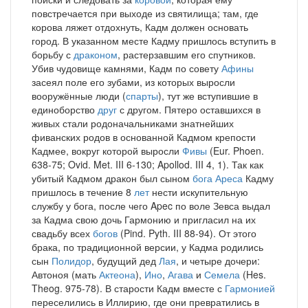
повстречается при выходе из святилища; там, где
корова ляжет отдохнуть, Кадм должен основать
город. В указанном месте Кадму пришлось вступить в
борьбу с
драконом
, растерзавшим его спутников.
Убив чудовище камнями, Кадм по совету
Афины
засеял поле его зубами, из которых выросли
вооружённые люди (
спарты
), тут же вступившие в
единоборство
друг
с другом. Пятеро оставшихся в
живых стали родоначальниками знатнейших
фиванских родов в основанной Кадмом крепости
Кадмее, вокруг которой выросли
Фивы
(Eur. Phoen.
638-75; Ovid. Met. III 6-130; Apollod. III 4, 1). Так как
убитый Кадмом дракон был сыном
бога
Ареса
Кадму
пришлось в течение 8
лет
нести искупительную
службу у бога, после чего Apec по воле Зевса выдал
за Кадма свою дочь Гармонию и пригласил на их
свадьбу всех
богов
(Pind. Pyth. III 88-94). От этого
брака, по традиционной версии, у Кадма родились
сын
Полидор
, будущий дед
Лая
, и четыре дочери:
Автоноя (мать
Актеона
),
Ино
,
Агава
и
Семела
(Hes.
Theog. 975-78). В старости Кадм вместе с
Гармонией
переселились в Иллирию, где они превратились в