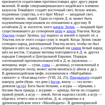
признаются создателями противостоящих друг другу рядов
явлений. В мифе североамериканского индейского племени
кахуилла Темайауит создаёт восточный свет, белую землю,
подземные существа, а его брат Мукат — западный свет,
чёрную землю, людей. Один из героев Д. м. может быть
подчинённым персонажем по отношению к другому. В
алтайском Д. м. носитель злого
начала
Эрлик
— младший брат
существовавшего до сотворения
неба
и
земли
Ульгеня. Когда
Ульгень
создал Эрлика,
тот
нырнул за землёй и принёс её, а
Ульгень после этого создал сушу и людей. Когда Эрлик также
сотворил народ, разгневанный Ульгень велел, чтобы он был
чёрным и шёл на запад, а сотворённый им
самим
белый народ
шёл на восток. Сходные мотивы повторяются в Д. м. других
народов Северной и Центральной Евразии. Порядок
соотношений противоположностей в Д. м. (мужчина —
женщина, море — суша,
горы
— долины), установленный в
определённую эпоху, может затем меняться (у айнов и др.).
В древнеиндийском мифе, изложенном в «Майтрайяни-
самхите» и «Бхагавад-гите» (VIII, 24, 25),
Праджапати
создаёт
наверху днём (букв. «из дня»)
богов
, внизу — «из ночи»
демонов (
асур
). Боги были белыми, а асуры — чёрными, с
богами была правда, с асурами — кривда, богов он создавал
правой рукой, а асур — левой, богов наделил силой, а асур —
обделил, отчего они и погибли. Д. м. отражены и в
древнеиндийском эпосе «Махабхарата». В древнеиранской