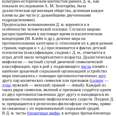
культурно-историческим контекстом ранних Д. м., как
показали исследования А. М. Золотарёва, была
дуалистическая организация общества, делившая каждое
племя на две части (с дальнейшими двучленными
подразделениями).
Предпосылки возникновения Д. м. коренятся и в
особенностях человеческой психики. Согласно широко
распространённым в настоящее время психологическим
концепциям (М. Клейн и др.), деление мира на
противоположные категории (с отнесением их к двум разным
странам, народам и т. д.) прослеживается в фактах детской
психологии (классификация, сходная с Д. м., отмечается в
играх детей около четырёхлетнего возраста). Дуалистическая
мифология — частный случай двоичной символической
классификации, при к-рой у подавляющего
числа
племён с
наиболее архаичной социальной организацией устройство
мира описывалось с помощью противопоставленных
друг
другу пар космических символов или признаков (
солнце
—
луна
; мужской — женский; правый — левый). Каждый из
таких рядов символов, явлений и признаков создаётся одним
из двух противопоставленных друг другу и находящихся во
взаимном столкновении мифологических существ. Позднее Д.
м. превращаются в религиозно-философские системы, прямо
не связанные с их первоначальной социальной средой.
В Д. м. часты
близнечные мифы
, в которых братья-близнецы