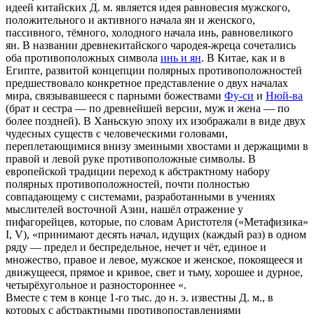
идеей китайских Д. м. является идея равновесия мужского,
положительного и активного начала ян и женского,
пассивного, тёмного, холодного начала инь, равновеликого
ян. В названии древнекитайского чародея-жреца сочетались
оба противоположных символа
инь и ян
. В Китае, как и в
Египте, развитой концепции полярных противоположностей
предшествовало конкретное представление о двух началах
мира, связывавшееся с парными божествами
Фу-си
и
Нюй-ва
(брат и сестра — по древнейшей версии, муж и жена — по
более поздней). В Ханьскую эпоху их изображали в виде двух
чудесных существ с человеческими головами,
переплетающимися внизу змеиными хвостами и держащими в
правой и левой руке противоположные символы. В
европейской традиции переход к абстрактному набору
полярных противоположностей, почти полностью
совпадающему с системами, разработанными в учениях
мыслителей восточной Азии, нашёл отражение у
пифагорейцев, которые, по словам Аристотеля («Метафизика»
I, V), «принимают десять начал, идущих (каждый раз) в одном
ряду — предел и беспредельное, нечет и чёт, единое и
множество, правое и левое, мужское и женское, покоящееся и
движущееся, прямое и кривое, свет и тьму, хорошее и дурное,
четырёхугольное и разностороннее «.
Вместе с тем в конце 1-го тыс. до н. э. известны Д. м., в
которых с абстрактными противопоставлениями