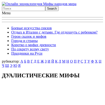
Menu
Боевые искусства сикхов
Отдых в Италии с детьми. Где отдохнуть с ребенком?
Герои сказок и мифов
Города и страны
Коротко о мифах древности
По секрету всему свету
Праздники на Руси
рубикатор:
А
Б
В
Г
Д
Е
Ж
З
И
Й
К
Л
М
Н
О
П
Р
С
Т
У
Ф
X
Ц
Ч
Ш
Э
Ю
Я
ДУАЛИСТИЧЕСКИЕ МИФЫ