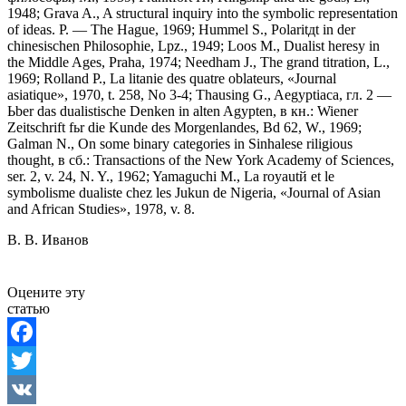
1948; Grava A., A structural inquiry into the symbolic representation
of ideas. P. — The Hague, 1969; Hummel S., Polaritдt in der
chinesischen Philosophie, Lpz., 1949; Loos M., Dualist heresy in
the Middle Ages, Praha, 1974; Needham J., The grand titration, L.,
1969; Rolland P., La litanie des quatre oblateurs, «Journal
asiatique», 1970, t. 258, No 3-4; Thausing G., Aegyptiaca, гл. 2 —
Ьber das dualistische Denken in alten Agypten, в кн.: Wiener
Zeitschrift fьr die Kunde des Morgenlandes, Bd 62, W., 1969;
Galman N., On some binary categories in Sinhalese riligious
thought, в сб.: Transactions of the New York Academy of Sciences,
ser. 2, v. 24, N. Y., 1962; Yamaguchi M., La royautй et le
symbolisme dualiste chez les Jukun de Nigeria, «Journal of Asian
and African Studies», 1978, v. 8.
В. В. Иванов
Оцените эту
статью
Facebook
Twitter