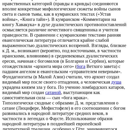
нравственных категорий (правды и кривды) соединяются
вполне конкретные мифологические сюжеты войны сынов
света и сынов тьмы, как в кумранских текстах («Устав
войны», «Книга тайн»). В кумранском «Комментарии на
книгу Хавакука» в духе дуалистических противопоставлений
осмысляется различие нечестивого священника и учителя
праведности. В сравнении с кумранскими текстами ранняя
евангелическая литература отличается крайне слабой
выраженностью дуалистических воззрений. Взгляды, близкие
к Д. м., возникают (вероятно, под восточными, в частности
иранскими, влияниями) в средневековых дуалистических
ересях, начиная с богомилов (в Болгарии и Сербии), которые
отождествляли «архонта мира сего» (
бога
Ветхого завета) с
падшим ангелом и евангельским «управителем неверным».
Фундагиогиты (в Малой Азии) считали, что архонт создал
видимый мир после своего отпадения, а человеческая
душа
украдена князем зла у бога. По учению ломбардских катаров,
видимый мир создан
сатаной
, выступающим как
самостоятельная сила — сын «бога мрака».
Типологически сходные с образами Д. м. представления о
сатане (Люцифере, Мефистофеле) в его соотношении с богом
развивались в народной литературе средних веков, в
частности в легендах о Фаусте. Использование образов
народной литературы в позднейшей европейской
литературной традиции, особенно у Гёте, занимавшегося