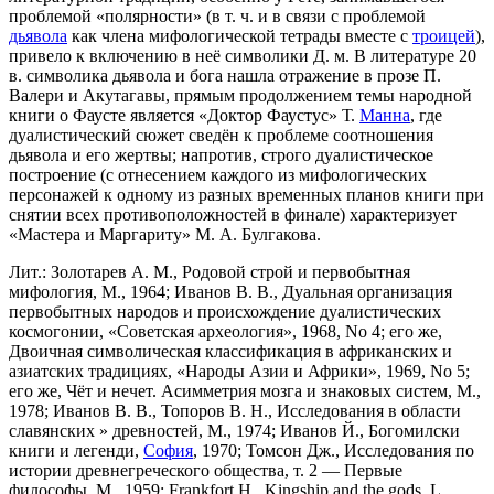
проблемой «полярности» (в т. ч. и в связи с проблемой
дьявола
как члена мифологической тетрады вместе с
троицей
),
привело к включению в неё символики Д. м. В литературе 20
в. символика дьявола и бога нашла отражение в прозе П.
Валери и Акутагавы, прямым продолжением темы народной
книги о Фаусте является «Доктор Фаустус» Т.
Манна
, где
дуалистический сюжет сведён к проблеме соотношения
дьявола и его жертвы; напротив, строго дуалистическое
построение (с отнесением каждого из мифологических
персонажей к одному из разных временных планов книги при
снятии всех противоположностей в финале) характеризует
«Мастера и Маргариту» М. А. Булгакова.
Лит.: Золотарев А. М., Родовой строй и первобытная
мифология, М., 1964; Иванов В. В., Дуальная организация
первобытных народов и происхождение дуалистических
космогонии, «Советская археология», 1968, No 4; его же,
Двоичная символическая классификация в африканских и
азиатских традициях, «Народы Азии и Африки», 1969, No 5;
его же, Чёт и нечет. Асимметрия мозга и знаковых систем, М.,
1978; Иванов В. В., Топоров В. Н., Исследования в области
славянских » древностей, М., 1974; Иванов Й., Богомилски
книги и легенди,
София
, 1970; Томсон Дж., Исследования по
истории древнегреческого общества, т. 2 — Первые
философы, М., 1959; Frankfort H., Kingship and the gods, L.,