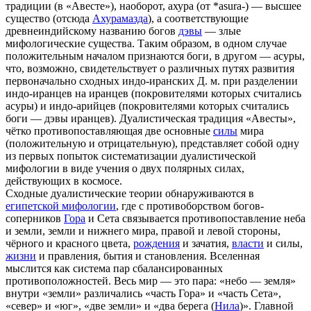
традиции (в «Авесте»), наоборот, ахура (от *asura-) — высшее
существо (отсюда
Ахурамазда
), а соответствующие
древнеиндийскому названию богов
дэвы
— злые
мифологические существа. Таким образом, в одном случае
положительным началом признаются боги, в другом — асуры,
что, возможно, свидетельствует о различных путях развития
первоначально сходных индо-иранских Д. м. при разделении
индо-иранцев на иранцев (покровителями которых считались
асуры) и индо-арийцев (покровителями которых считались
боги — дэвы иранцев). Дуалистическая традиция «Авесты»,
чётко противопоставляющая две основные
силы
мира
(положительную и отрицательную), представляет собой одну
из первых попыток систематизации дуалистической
мифологии в виде учения о двух полярных силах,
действующих в космосе.
Сходные дуалистические теории обнаруживаются в
египетской мифологии
, где с противоборством богов-
соперников
Гора
и Сета связывается противопоставление неба
и земли, земли и нижнего мира, правой и левой стороны,
чёрного и красного цвета,
рождения
и зачатия,
власти
и силы,
жизни
и правления, бытия и становления. Вселенная
мыслится как система пар сбалансированных
противоположностей. Весь мир — это пара: «небо — земля»
внутри «земли» различались «часть Гора» и «часть Сета»,
«север» и «юг», «две земли» и «два берега (
Нила
)». Главной