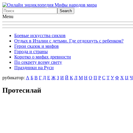
Menu
Боевые искусства сикхов
Отдых в Италии с детьми. Где отдохнуть с ребенком?
Герои сказок и мифов
Города и страны
Коротко о мифах древности
По секрету всему свету
Праздники на Руси
рубикатор:
А
Б
В
Г
Д
Е
Ж
З
И
Й
К
Л
М
Н
О
П
Р
С
Т
У
Ф
X
Ц
Ч
Протесилай