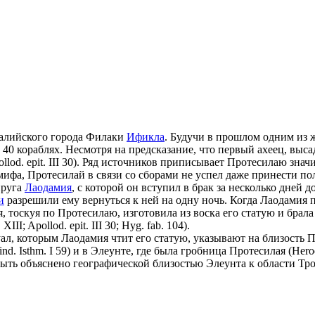
алийского города Филаки
Ификла
. Будучи в прошлом одним из ж
а 40 кораблях. Несмотря на предсказание, что первый ахеец, вы
Apollod. epit. III 30). Ряд источников приписывает Протесилаю з
мифа, Протесилай в связи со сборами не успел даже принести 
пруга
Лаодамия
, с которой он вступил в брак за несколько дней 
и
разрешили ему вернуться к ней на одну ночь. Когда Лаодамия п
, тоскуя по Протесилаю, изготовила из воска его статую и брала
II; Apollod. epit. III 30; Hyg. fab. 104).
л, которым Лаодамия чтит его статую, указывают на близость 
d. Isthm. I 59) и в Элеунте, где была гробница Протесилая (Hero
ыть объяснено географической близостью Элеунта к области Тро