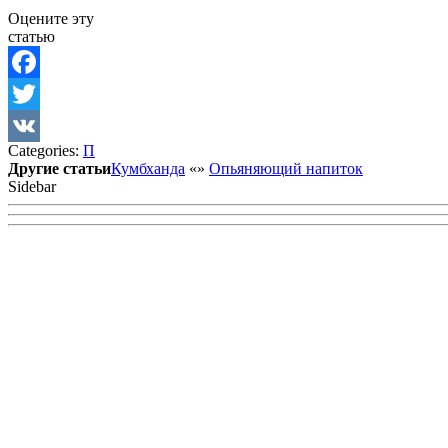
Оцените эту
статью
Facebook
Twitter
Categories:
П
VK
Другие статьи
Кумбханда
«
»
Опьяняющий напиток
Sidebar