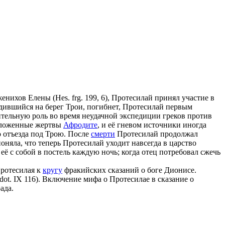
енихов Елены (Hes. frg. 199, 6), Протесилай принял участие в
садившийся на берег Трои, погибнет, Протесилай первым
начительную роль во время неудачной экспедиции греков против
положенные жертвы
Афродите
, и её гневом источники иногда
до отъезда под Трою. После
смерти
Протесилай продолжал
оняла, что теперь Протесилай уходит навсегда в царство
 её с собой в постель каждую ночь; когда отец потребовал сжечь
Протесилая к
кругу
фракийских сказаний о боге Дионисе.
dot. IX 116). Включение мифа о Протесилае в сказание о
ада.