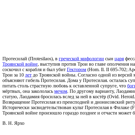
Протесилай (Пrotesilaos), в
греческой мифологии
сын
царя
фесс
Троянской войне
, выступив против Трои во главе ополчения н
соскочил с корабля и был убит
Гектором
(Hom. Il. II 695-702; 
Трои за 10
лет
до Троянской войны. Согласно одной из версий 
объясняют гибель Протесилая. Дома у Протесилая. осталась су
питать столь страстную любовь к оставленной супруге, что
бог
мёртвых, она закололась
мечом
. По другому варианту, Лаодамия
статую, Лаодамия бросилась вслед за ней в костёр (Ovid. Heroid. XI
Возвращение Протесилая из преисподней и дионисовский ритуа
Исторически засвидетельствован культ Протесилая в Филаке (Fin
Троянской войне произошло гораздо позднее и отчасти может б
В. Н. Ярхо