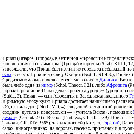
Приап (Пriapos, Пrinpos). в античной мифологии итифалличес
локализация его в Лампсаке (Троада) вторична (Strab. XIII 1, 
утверждали, что Приап был изгнан из города за небывалый по раз
осла
; мифы о Приапе и осле у Овидия (Fast. I 391-456), Гигина
Средиземноморью и включается в мифологию
Диониса
. Возни
была либо одна из
нимф
(Schol. Theocr. I 21), либо
Афродита
(Pa
ворожба ревнивой Геры сделала ребёнка уродцем (уродство со
(Suida, 3), Приап — сын Афродиты и Зевса, из-за насланного
Ге
В римскую эпоху культ Приапа достигает наивысшего расцвет
26), страж садов (Diod. IV 6, 4), следящий за чистотой родни
сводник, кутила и педераст, он — «учитель Вакха», помощник
демону
(Cornut. 27) и Всебог (Pantheos; CIL III 1139). Приап
Тиволи, CIL XIV 3565), так и книжной (Катулл,
Гораций
, Верг
садах, виноградниках, на дорогах, пасеках, пристанях и в пу
изобилия, тирс, факел, маска, кошель, садовый инвентарь и м