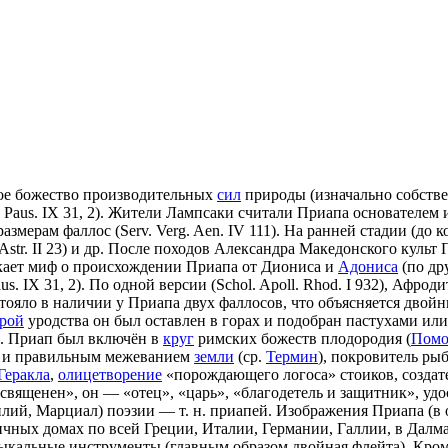
кое божество производительных
сил
природы (изначально собстве
12; Paus. IX 31, 2). Жители Лампсаки считали Приапа основателем
мерам фаллос (Serv. Verg. Aen. IV 111). На ранней стадии (до ко
 (Astr. II 23) и др. После походов Александра Македонского кул
кает миф о происхождении Приапа от Диониса и
Адониса
(по др
us. IX 31, 2). По одной версии (Schol. Apoll. Rhod. I 932), Афр
стояло в наличии у Приапа двух фаллосов, что объясняется дво
рой
уродства он был оставлен в горах и подобран пастухами ил
а. Приап был включён в
круг
римских божеств плодородия (
Пом
ков и правильным межеванием
земли
(ср.
Термин
), покровитель рыб
Геракла
,
олицетворение
«порождающего логоса» стоиков, создат
 — «священен», он — «отец», «царь», «благодетель и защитник», 
илий, Марциал) поэзии — т. н. приапей. Изображения Приапа (в 
бличных домах по всей Греции, Италии, Германии, Галлии, в Да
узыкальные инструменты (главным образом двойная флейта). Кром