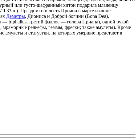
урпурный или густо-шафранный хитон подарила младенцу
VII 33 в.). Праздники в честь Приапа в марте и июне
ках
Деметры
, Диониса и Доброй богини (Bona Dea).
 triphallus, третий фаллос — голова Приапа), одной рукой
, мраморные рельефы, геммы, фрески; также амулеты). Кроме
е амулеты и статуэтки, на которых умершие предстают в