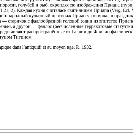
т, поросят, голубей и рыб, окропляя ею изображения Приапа (п
I 21, 2). Каждая кухня считалась святилищем Приапа (Verg. Ecl. 
ростонародный культовый персонаж Приап участвовал в праздни
 старичок с фаллообразной головой (один из эпитетов Приапа —
нью, а другой — фаллос (бесчисленные терракотовые статуэтки
редставляют распространённые от Галлии до Фригии фаллически
утуном Титином.
pique dans l’antiquitй et au moyen вge, P., 1932.