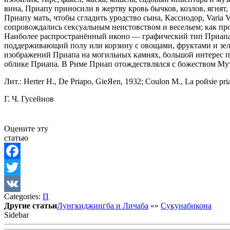
вина, Приапу приносили в жертву кровь бычков, козлов, ягня
Приапу мать, чтобы сгладить уродство сына, Кассиодор, Varia V
сопровождались сексуальным неистовством и весельем; как п
Наиболее распространённый иконо — графический тип Приапа —
поддерживающий полу или корзину с овощами, фруктами и зеле
изображений Приапа на могильных камнях, большой интерес п
облике Приапа. В Риме Приап отождествлялся с божеством М
Лит.: Herter H., De Priapo, GieЯen, 1932; Coulon M., La poйsie pria
Г. Ч. Гусейнов
Оцените эту
статью
Facebook
Twitter
Categories:
П
VK
Другие статьи
Лунгкиджингба и Личаба
«
»
Сукунабикона
Sidebar