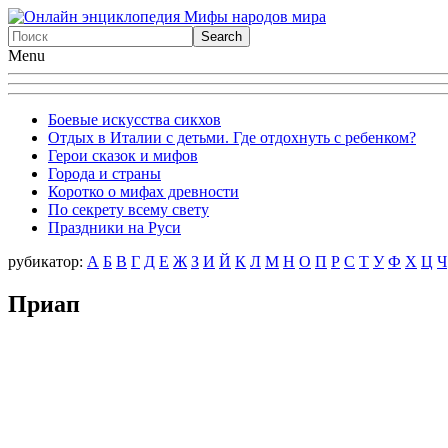
Menu
Боевые искусства сикхов
Отдых в Италии с детьми. Где отдохнуть с ребенком?
Герои сказок и мифов
Города и страны
Коротко о мифах древности
По секрету всему свету
Праздники на Руси
рубикатор:
А
Б
В
Г
Д
Е
Ж
З
И
Й
К
Л
М
Н
О
П
Р
С
Т
У
Ф
X
Ц
Ч
Приап