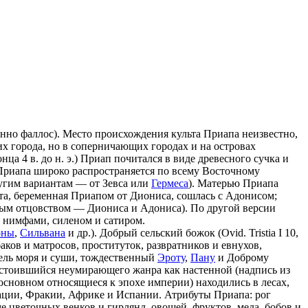
нно фаллос). Место происхождения культа Приапа неизвестно,
 их города, но в соперничающих городах и на островах
нца 4 в. до н. э.) Приап почитался в виде древесного сучка и
ьт Приапа широко распространяется по всему Восточному
угим вариантам — от Зевса или
Гермеса
). Матерью Приапа
одита, беременная Приапом от Диониса, сошлась с Адонисом;
йным отцовством — Диониса и Адониса). По другой версии
и нимфами, силеном и сатиром.
оны
,
Сильвана
и др.). Добрый сельский божок (Ovid. Tristia I 10,
аков и матросов, проституток, развратников и евнухов,
ель моря и суши, тождественный
Эроту
,
Пану
и Доброму
удостоившийся неумирающего жанра как настенной (надпись из
основном относящиеся к эпохе империи) находились в лесах,
лмации, Фракии, Африке и Испании. Атрибуты Приапа: рог
е цветочных венков и гирлянд, овощей, фруктов, меда, бобов и