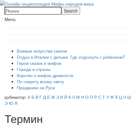
Menu
Боевые искусства сикхов
Отдых в Италии с детьми. Где отдохнуть с ребенком?
Герои сказок и мифов
Города и страны
Коротко о мифах древности
По секрету всему свету
Праздники на Руси
рубикатор:
А
Б
В
Г
Д
Е
Ж
З
И
Й
К
Л
М
Н
О
П
Р
С
Т
У
Ф
X
Ц
Ч
Ш
Э
Ю
Я
Термин