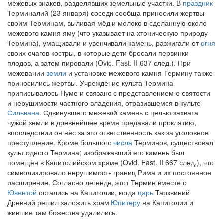
межевых знаков, разделявших земельные участки. В
праздник
Терминалий (23 января) соседи сообща приносили жертвы
своим Терминам, выливая мёд и молоко в сделанную около
межевого камня яму (что указывает на хтоническую природу
Термина), умащивали и увенчивали камень, разжигали от
огня
своих очагов костры, в которые дети бросали первинки
плодов, а затем пировали (Ovid. Fast. II 637 след.). При
межевании
земли
и установке межевого камня Термину также
приносились жертвы. Учреждение культа Термина
приписывалось Нуме и связано с представлением о святости
и нерушимости частного владения, отразившемся в культе
Сильвана
. Сдвинувшего межевой камень с целью захвата
чужой земли в древнейшее время предавали проклятию,
впоследствии он нёс за это ответственность как за уголовное
преступление. Кроме большого
числа
Терминов, существовал
культ одного Термина; изображавший его камень был
помещён в Капитолийском храме (Ovid. Fast. II 667 след.), что
символизировало нерушимость границ Рима и их постоянное
расширение. Согласно легенде, этот Термин вместе с
Ювентой
остались на Капитолии, когда
царь
Тарквиний
Древний решил заложить храм
Юпитеру
на Капитолии и
жившие там божества удалились.