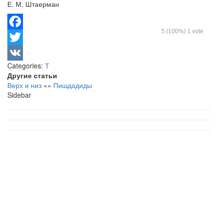
Е. М. Штаерман
5
(100%)
1
vote
Facebook
Twitter
Categories:
Т
VK
Другие статьи
Верх и низ
«
»
Пишдадиды
Sidebar