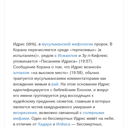
Идрис (idris), в
мусульманской мифологии
пророк. В
Коране перечисляется среди «терпеливых» (в
испытаниях)», рядом с
Исмаилом
и Зу-л-Кифлем;
упоминается «Писанием Идриса» (19:57).
Сообщение Корана о том, что Идрис вознесён
аллахом
«на высокое место» (19:58), обычно
трактуется мусульманскими комментаторами как
вхождение живым в
рай
. На этом основании Идрис
идентифицируется с библейским Енохом, и вокруг
его имени группируется ряд восходящих к
иудейскому преданию сюжетов, главным в которых
является мотив каждодневного умирания и
воскресения
, возможно связанный с
солярными
мифами
. Один из бессмертных Идрис живёт на небе,
в отличие от
Хадира
и
Илйаса
— бессмертных,