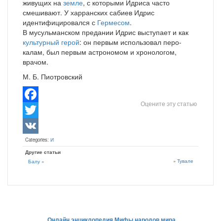
живущих на
земле
, с которыми Идриса часто
смешивают. У харранских сабиев Идрис
идентифицировался с
Гермесом
.
В мусульманском предании Идрис выступает и как
культурный герой
: он первым использовал перо-
калам, был первым астрономом и хронологом,
врачом.
М. Б. Пиотровский
Оцените эту статью
Facebook
Twitter
Categories:
И
VK
Другие статьи
»
Тувале
Балу
«
Онлайн энциклопедия Мифы народов мира