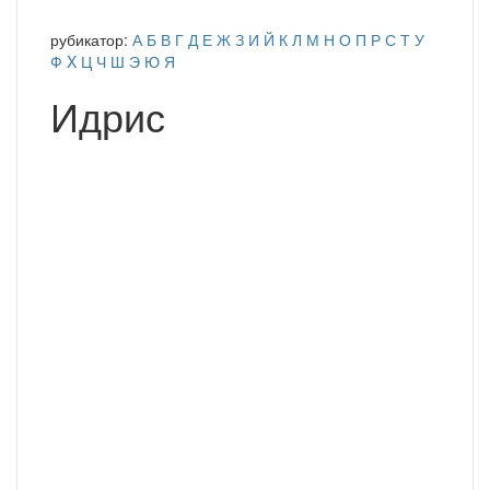
рубикатор:
А
Б
В
Г
Д
Е
Ж
З
И
Й
К
Л
М
Н
О
П
Р
С
Т
У
Ф
X
Ц
Ч
Ш
Э
Ю
Я
Идрис