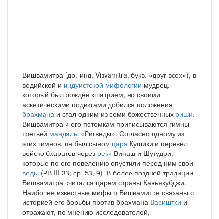
Вишвамитра (др.-инд. Viзvamitra, букв. «друг всех»), в
ведийской и
индуистской мифологии
мудрец,
который был рождён кшатрием, но своими
аскетическими подвигами добился положения
брахмана
и стал одним из семи божественных
риши
.
Вишвамитра и его потомкам приписываются гимны
третьей
мандалы
«Ригведы». Согласно одному из
этих гимнов, он был сыном
царя
Кушики и перевёл
войско бхаратов через
реки
Випаш и Шутудри,
которые по его повелению опустили перед ним свои
воды
(РВ III 33; ср. 53, 9). В более поздней традиции
Вишвамитра считался царём страны Каньякубджи.
Наиболее известные мифы о Вишвамитре связаны с
историей его борьбы против брахмана
Васиштхи
и
отражают, по мнению исследователей,