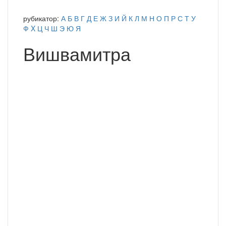
рубикатор:
А
Б
В
Г
Д
Е
Ж
З
И
Й
К
Л
М
Н
О
П
Р
С
Т
У
Ф
X
Ц
Ч
Ш
Э
Ю
Я
Вишвамитра