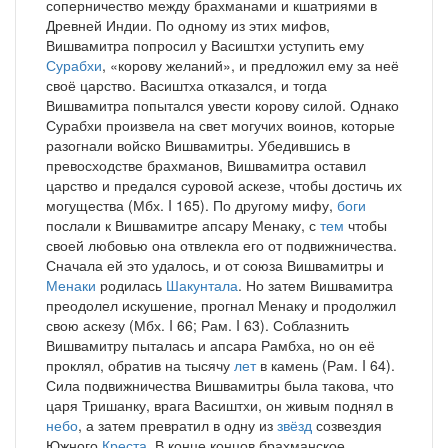
соперничество между брахманами и кшатриями в
Древней Индии. По одному из этих мифов,
Вишвамитра попросил у Васиштхи уступить ему
Сурабхи
, «корову желаний», и предложил ему за неё
своё царство. Васиштха отказался, и тогда
Вишвамитра попытался увести корову силой. Однако
Сурабхи произвела на свет могучих воинов, которые
разогнали войско Вишвамитры. Убедившись в
превосходстве брахманов, Вишвамитра оставил
царство и предался суровой аскезе, чтобы достичь их
могущества (Мбх. I 165). По другому мифу,
боги
послали к Вишвамитре апсару Менаку, с
тем
чтобы
своей любовью она отвлекла его от подвижничества.
Сначала ей это удалось, и от союза Вишвамитры и
Менаки
родилась
Шакунтала
. Но затем Вишвамитра
преодолел искушение, прогнал Менаку и продолжил
свою аскезу (Мбх. I 66; Рам. I 63). Соблазнить
Вишвамитру пыталась и апсара Рамбха, но он её
проклял, обратив на тысячу
лет
в камень (Рам. I 64).
Сила подвижничества Вишвамитры была такова, что
царя Тришанку, врага Васиштхи, он живым поднял в
небо
, а затем превратил в одну из
звёзд
созвездия
Южного
Креста
. В конце концов брахманское