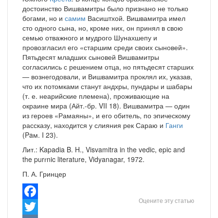
достоинство Вишвамитры было признано не только
богами, но и
самим
Васиштхой. Вишвамитра имел
сто одного сына, но, кроме них, он принял в свою
семью отважного и мудрого Шунахшепу и
провозгласил его «старшим среди своих сыновей».
Пятьдесят младших сыновей Вишвамитры
согласились с решением отца, но пятьдесят старших
— вознегодовали, и Вишвамитра проклял их, указав,
что их потомками станут андхры, пундары и шабары
(т. е. неарийские племена), проживающие на
окраине мира (Айт.-бр. VII 18). Вишвамитра — один
из героев «Рамаяны», и его обитель, по эпическому
рассказу, находится у слияния рек Сараю и
Ганги
(Paм. I 23).
Лит.: Kapadia B. H., Visvamitra in the vedic, epic and
the purгnic literature, Vidyanagar, 1972.
П. А. Гринцер
Оцените эту статью
Facebook