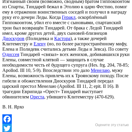
Изгнанный своим (возможно, сводным) братом Гиппокоонтом
из Спарты, Тиндарей бежал в Этолию к царю Фестию, помог
ему в отражении воинственных соседей и получил в награду
руку его дочери Леды. Когда
Геракл
, оскорблённый
Гиппокоонтом, убил его вместе с сыновьями, спартанский
трон был возвращён Тиндарей. От брака с Ледой Тиндарей
имел, кроме других детей, двух сыновей-близнецов
Диоскуров
(Полидевка и
Кастора
), а также дочерей
Клитеместру и
Елену
(но, по более распространённому мифу,
Елена и Полидевк считались детьми Леды и Зевса). По совету
Одиссея
Тиндарей «связал» всех женихов, добивавшихся руки
Елены, совместной клятвой — защищать в случае
необходимости честь её будущего супруга (Hes. frg. 204, 78-85;
Apollod. III 10, 5-9). Впоследствии это дало
Менелаю
, мужу
Елены, возможность привлечь их к Троянскому походу. После
гибели и обожествления Диоскуров Тиндарей передал
царский престол Менелаю (Apollod. III 11, 2; epit. II 16). В
трагедии Еврипида «Орест» Тиндарей выступает
обвинителем
Ореста
, убившего Клитеместру (470-629).
В. Н. Ярхо
Оцените эту статью
Facebook