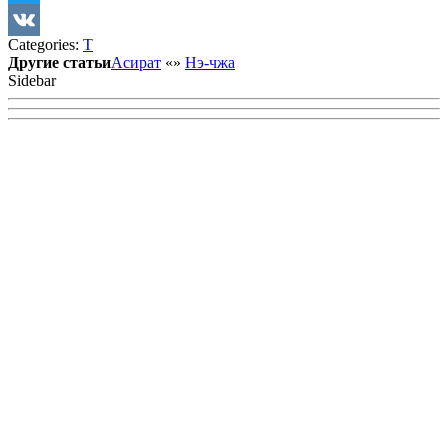
Twitter
Categories:
Т
VK
Другие статьи
Асират
«
»
Нэ-чжа
Sidebar