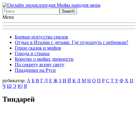
Menu
Боевые искусства сикхов
Отдых в Италии с детьми. Где отдохнуть с ребенком?
Герои сказок и мифов
Города и страны
Коротко о мифах древности
По секрету всему свету
Праздники на Руси
рубикатор:
А
Б
В
Г
Д
Е
Ж
З
И
Й
К
Л
М
Н
О
П
Р
С
Т
У
Ф
X
Ц
Ч
Ш
Э
Ю
Я
Тиндарей