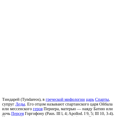
Тиндарей (Tyndareos), в
греческой мифологии
царь
Спарты
,
супруг
Леды
. Его отцом называют спартанского царя Ойбала
или мессенского
героя
Периера, матерью — наяду Батию или
дочь
Персея
Горгофону (Paus. III l, 4; Apollod. I 9, 5; III 10, 3-4).