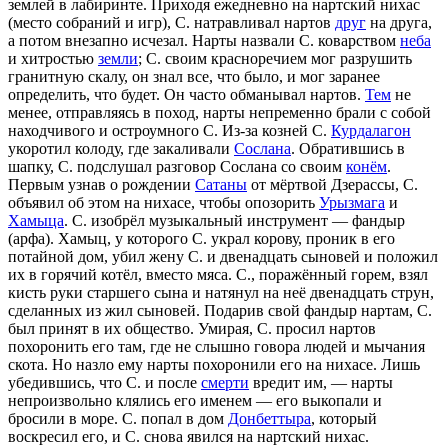
землей в лабиринте. Приходя ежедневно на нартский нихас
(место собраний и игр), С. натравливал нартов
друг
на друга,
а потом внезапно исчезал. Нарты назвали С. коварством
неба
и хитростью
земли
; С. своим красноречием мог разрушить
гранитную скалу, он знал все, что было, и мог заранее
определить, что будет. Он часто обманывал нартов.
Тем
не
менее, отправляясь в поход, нарты непременно брали с собой
находчивого и остроумного С. Из-за козней С.
Курдалагон
укоротил колоду, где закаливали
Сослана
. Обратившись в
шапку, С. подслушал разговор Сослана со своим
конём
.
Первым узнав о рождении
Сатаны
от мёртвой Дзерассы, С.
объявил об этом на нихасе, чтобы опозорить
Урызмага
и
Хамыца
. С. изобрёл музыкальный инструмент — фандыр
(арфа). Хамыц, у которого С. украл корову, проник в его
потайной дом, убил жену С. и двенадцать сыновей и положил
их в горячий котёл, вместо мяса. С., поражённый горем, взял
кисть руки старшего сына и натянул на неё двенадцать струн,
сделанных из жил сыновей. Подарив свой фандыр нартам, С.
был принят в их общество. Умирая, С. просил нартов
похоронить его там, где не слышно говора людей и мычания
скота. Но назло ему нарты похоронили его на нихасе. Лишь
убедившись, что С. и после
смерти
вредит им, — нарты
непроизвольно клялись его именем — его выкопали и
бросили в море. С. попал в дом
Донбеттыра
, который
воскресил его, и С. снова явился на нартский нихас.