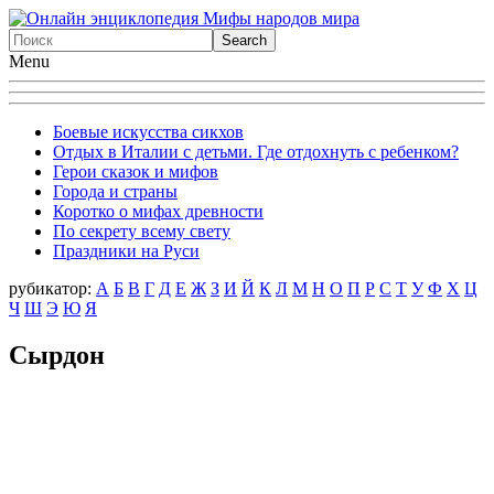
Menu
Боевые искусства сикхов
Отдых в Италии с детьми. Где отдохнуть с ребенком?
Герои сказок и мифов
Города и страны
Коротко о мифах древности
По секрету всему свету
Праздники на Руси
рубикатор:
А
Б
В
Г
Д
Е
Ж
З
И
Й
К
Л
М
Н
О
П
Р
С
Т
У
Ф
X
Ц
Ч
Ш
Э
Ю
Я
Сырдон