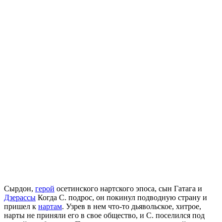
Сырдон,
герой
осетинского нартского эпоса, сын Гатага и
Дзерассы
Когда С. подрос, он покинул подводную страну и
пришел к
нартам
. Узрев в нем что-то дьявольское, хитрое,
нарты не приняли его в свое общество, и С. поселился под