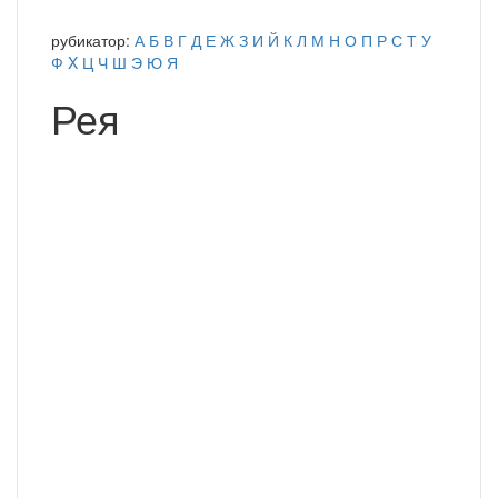
рубикатор:
А
Б
В
Г
Д
Е
Ж
З
И
Й
К
Л
М
Н
О
П
Р
С
Т
У
Ф
X
Ц
Ч
Ш
Э
Ю
Я
Рея