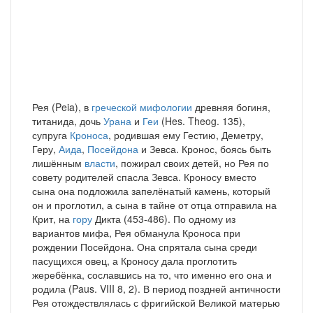
Рея (Peia), в
греческой мифологии
древняя богиня,
титанида, дочь
Урана
и
Геи
(Hes. Theog. 135),
супруга
Кроноса
, родившая ему Гестию, Деметру,
Геру,
Аида
,
Посейдона
и Зевса. Кронос, боясь быть
лишённым
власти
, пожирал своих детей, но Рея по
совету родителей спасла Зевса. Кроносу вместо
сына она подложила запелёнатый камень, который
он и проглотил, а сына в тайне от отца отправила на
Крит, на
гору
Дикта (453-486). По одному из
вариантов мифа, Рея обманула Кроноса при
рождении Посейдона. Она спрятала сына среди
пасущихся овец, а Кроносу дала проглотить
жеребёнка, сославшись на то, что именно его она и
родила (Paus. VIII 8, 2). В период поздней античности
Рея отождествлялась с фригийской Великой матерью