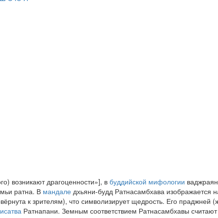
ого) возникают драгоценности»], в
буддийской мифологии
ваджраяны
емьи ратна. В
мандале
дхьяни-будд Ратнасамбхава изображается 
овёрнута к зрителям), что символизирует щедрость. Его праджней 
исатва
Ратнапани. Земным соответствием Ратнасамбхавы считают