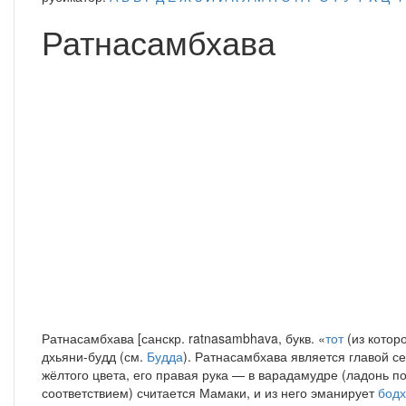
Ратнасамбхава
Ратнасамбхава [санскр. ratnasambhava, букв. «
тот
(из котор
дхьяни-будд (см.
Будда
). Ратнасамбхава является главой с
жёлтого цвета, его правая рука — в варадамудре (ладонь п
соответствием) считается Мамаки, и из него эманирует
бодх