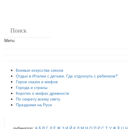
Menu
Боевые искусства сикхов
Отдых в Италии с детьми. Где отдохнуть с ребенком?
Герои сказок и мифов
Города и страны
Коротко о мифах древности
По секрету всему свету
Праздники на Руси
рубикатор:
А
Б
В
Г
Д
Е
Ж
З
И
Й
К
Л
М
Н
О
П
Р
С
Т
У
Ф
X
Ц
Ч