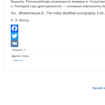
Кашьяпу. Ратнасамбхава упоминается впервые в «Гухьясамад
н. Ратнарая (три драгоценности) — основные компоненты 
Лит.: Bhattacharyya В., The Indian Buddhist iconography, 2 ed.
Л. Э. Мялль
Facebook
Twitter
Categories:
Р
VK
Другие статьи
Байцзэ
«
Онлайн 