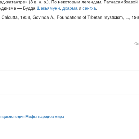
-жатантре» (3 в. н. э.). По некоторым легендам, Ратнасамбхавой
буддизма — Будда
Шакьямуни
,
дхарма
и
сангха
.
, Calcutta, 1958, Govinda A., Foundations of Tibetan mysticism, L., 196
Оц
энциклопедия Мифы народов мира