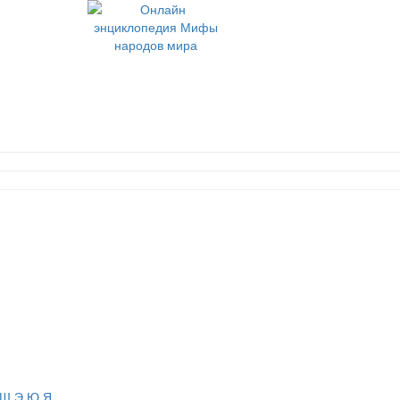
Ш
Э
Ю
Я