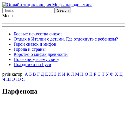
Menu
Боевые искусства сикхов
Отдых в Италии с детьми. Где отдохнуть с ребенком?
Герои сказок и мифов
Города и страны
Коротко о мифах древности
По секрету всему свету
Праздники на Руси
рубикатор:
А
Б
В
Г
Д
Е
Ж
З
И
Й
К
Л
М
Н
О
П
Р
С
Т
У
Ф
X
Ц
Ч
Ш
Э
Ю
Я
Парфенопа