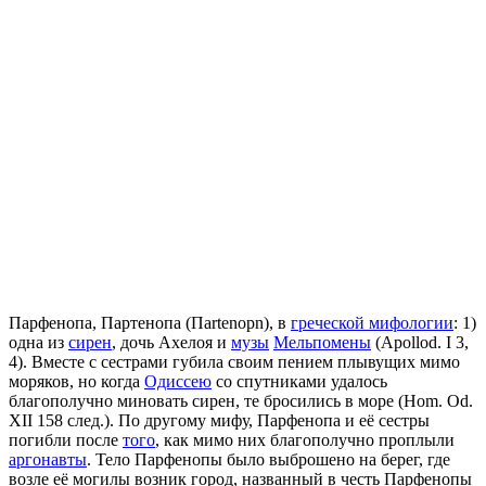
Парфенопа, Партенопа (Пartenopn), в
греческой мифологии
: 1)
одна из
сирен
, дочь Ахелоя и
музы
Мельпомены
(Apollod. I 3,
4). Вместе с сестрами губила своим пением плывущих мимо
моряков, но когда
Одиссею
со спутниками удалось
благополучно миновать сирен, те бросились в море (Ноm. Od.
XII 158 след.). По другому мифу, Парфенопа и её сестры
погибли после
того
, как мимо них благополучно проплыли
аргонавты
. Тело Парфенопы было выброшено на берег, где
возле её могилы возник город, названный в честь Парфенопы