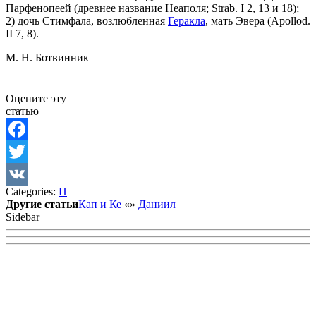
Парфенопеей (древнее название Неаполя; Strab. I 2, 13 и 18);
2) дочь Стимфала, возлюбленная
Геракла
, мать Эвера (Apollod.
II 7, 8).
М. Н. Ботвинник
Оцените эту
статью
Facebook
Twitter
Categories:
П
VK
Другие статьи
Кап и Ке
«
»
Даниил
Sidebar