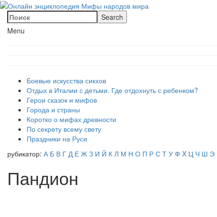
Menu
Боевые искусства сикхов
Отдых в Италии с детьми. Где отдохнуть с ребенком?
Герои сказок и мифов
Города и страны
Коротко о мифах древности
По секрету всему свету
Праздники на Руси
рубикатор:
А
Б
В
Г
Д
Е
Ж
З
И
Й
К
Л
М
Н
О
П
Р
С
Т
У
Ф
X
Ц
Ч
Ш
Э
Пандион