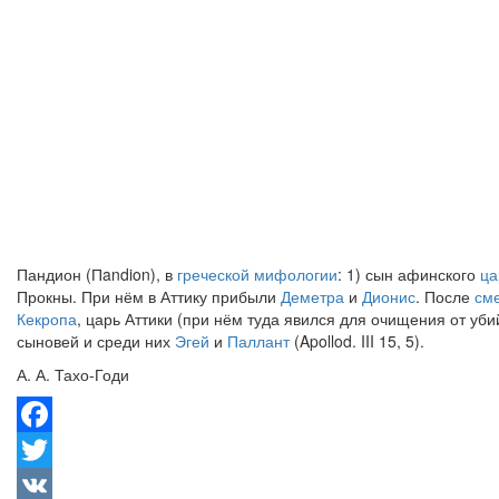
Пандион (Пandion), в
греческой мифологии
: 1) сын афинского
ца
Прокны. При нём в Аттику прибыли
Деметра
и
Дионис
. После
см
Кекропа
, царь Аттики (при нём туда явился для очищения от уб
сыновей и среди них
Эгей
и
Паллант
(Apollod. III 15, 5).
А. А. Тахо-Годи
Facebook
Twitter