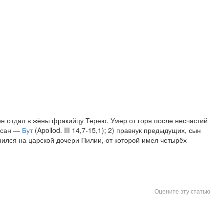
н отдал в жёны фракийцу Терею. Умер от горя после несчастий
 сан —
Бут
(Apollod. III 14,7-15,1); 2) правнук предыдущих, сын
нился на царской дочери Пилии, от которой имел четырёх
Оцените эту статью