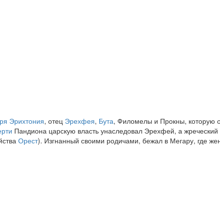
ря
Эрихтония
, отец
Эрехфея
,
Бута
, Филомелы и Прокны, которую о
ерти
Пандиона царскую власть унаследовал Эрехфей, а жреческий
ийства
Орест
). Изгнанный своими родичами, бежал в Мегару, где же