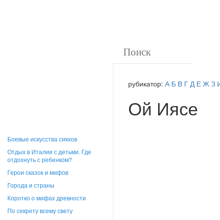
рубикатор:
А
Б
В
Г
Д
Е
Ж
З
Ой Иясе
Боевые искусства сикхов
Отдых в Италии с детьми. Где
отдохнуть с ребенком?
Герои сказок и мифов
Города и страны
Коротко о мифах древности
По секрету всему свету