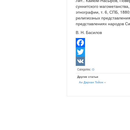
Лит.: Кайюм-Насыров, Пове
суннитского магометанства,
этнографии, т. 6, СПБ, 1880
религиозных представлениях
представлениях народов Сиб
В. Н. Басилов
Facebook
Twitter
Categories:
О
VK
Другие статьи
Ан Дархан Тойон
«