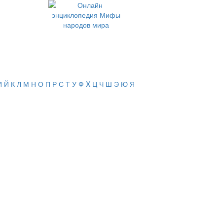
И
Й
К
Л
М
Н
О
П
Р
С
Т
У
Ф
X
Ц
Ч
Ш
Э
Ю
Я