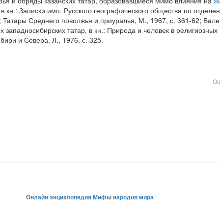
рья и обряды казанских татар, образовавшиеся мимо влияния на
ж
 в кн.: Записки имп. Русского географического общества по отделе
; Татары Среднего поволжья и приуралья, М., 1967, с. 361-62; Вале
 западносибирских татар, в кн.: Природа и человек в религиозных
ири и Севера, Л., 1976, с. 325.
Оц
Онлайн энциклопедия Мифы народов мира