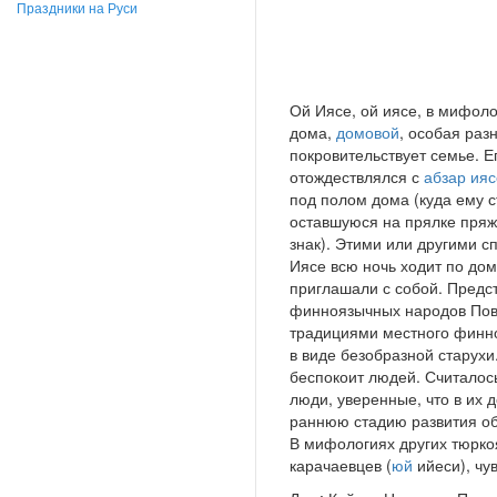
Праздники на Руси
Ой Иясе, ой иясе, в мифоло
дома,
домовой
, особая раз
покровительствует семье. Е
отождествлялся с
абзар ияс
под полом дома (куда ему с
оставшуюся на прялке пряж
знак). Этими или другими 
Иясе всю ночь ходит по дом
приглашали с собой. Предс
финноязычных народов Пово
традициями местного финно
в виде безобразной старухи
беспокоит людей. Считалось
люди, уверенные, что в их 
раннюю стадию развития обр
В мифологиях других тюркоя
карачаевцев (
юй
ийеси), чу