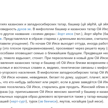
гиях казанских и западносибирских татар, башкир (цй эйрhй, цй эй
новидность
духов
эе
. В мифологии башкир и казанских татар Ой Ия
го другое название «хозяин двора»:
йорт иясе
(тат.), йорт эйрhе (ба
е
. Представлялся в образе старика с длинными волосами, считалос
тавили угощение). По ночам Ой Иясе выходит оттуда, иногда работ
у (это плохое предзнаменование), просеивает через решето муку (
способами оповещает семью о ближайшем будущем. Предвещая нес
у, тяжело вздыхает, стонет. При переселении в новый дом Ой Ияс
тавления казанских татар и башкир об Ой Иясе близки воззрениям
лжья и восточных славян и, видимо, генетически связаны с мифо
-угорского населения. В мифологии западносибирских татар Ой И
. Ой Иясе ночами, невидимая, бегает по дому, шуршит, плачет, вся
, что кто-нибудь заболеет или умрёт, если в доме заведётся Ой И
доме поселилась Ой Иясе, старались дом продать. Женский облик 
аза (ср. приписывание Ой Иясе женских занятий у башкир и казанс
зычных народов образ домового встречается также у татар-мишаре
вашей (
херт-сурт
), турок (
эв бекчиси
), якутов, ногайцев (уьй иеси).