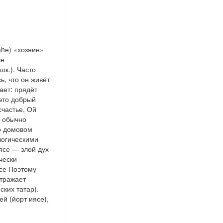
яhе) «хозяин»
се
шк.). Часто
ь, что он живёт
ает: прядёт
это добрый
частье, Ой
е обычно
 о домовом
логическими
ясе — злой дух
чески
ясе Поэтому
отражает
ких татар).
й (йорт иясе),