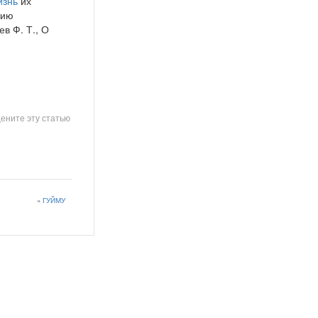
изнь
их
нию
ев Ф. Т., О
ените эту статью
»
ГУЙМУ