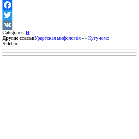
Facebook
Twitter
Categories:
Н
VK
Другие статьи
Урартская мифология
«
»
Кугу-юмо
Sidebar