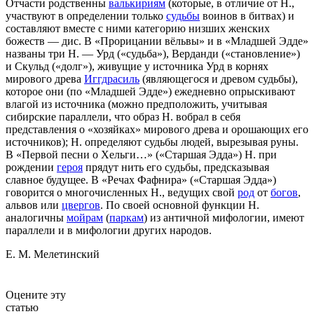
Отчасти родственны
валькириям
(которые, в отличие от Н.,
участвуют в определении только
судьбы
воинов в битвах) и
составляют вместе с ними категорию низших женских
божеств — дис. В «Прорицании вёльвы» и в «Младшей Эдде»
названы три Н. — Урд («судьба»), Верданди («становление»)
и Скульд («долг»), живущие у источника Урд в корнях
мирового древа
Иггдрасиль
(являющегося и древом судьбы),
которое они (по «Младшей Эдде») ежедневно опрыскивают
влагой из источника (можно предположить, учитывая
сибирские параллели, что образ Н. вобрал в себя
представления о «хозяйках» мирового древа и орошающих его
источников); Н. определяют судьбы людей, вырезывая руны.
В «Первой песни о Хельги…» («Старшая Эдда») Н. при
рождении
героя
прядут нить его судьбы, предсказывая
славное будущее. В «Речах Фафнира» («Старшая Эдда»)
говорится о многочисленных Н., ведущих свой
род
от
богов
,
альвов или
цвергов
. По своей основной функции Н.
аналогичны
мойрам
(
паркам
) из античной мифологии, имеют
параллели и в мифологии других народов.
Е. М. Мелетинский
Оцените эту
статью