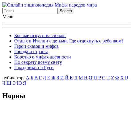
Menu
Боевые искусства сикхов
Отдых в Италии с детьми. Где отдохнуть с ребенком?
Герои сказок и мифов
Города и страны
Коротко о мифах древности
По секрету всему свету
Праздники на Руси
рубикатор:
А
Б
В
Г
Д
Е
Ж
З
И
Й
К
Л
М
Н
О
П
Р
С
Т
У
Ф
X
Ц
Ч
Ш
Э
Ю
Я
Норны