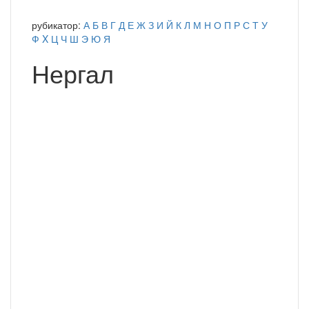
рубикатор:
А
Б
В
Г
Д
Е
Ж
З
И
Й
К
Л
М
Н
О
П
Р
С
Т
У
Ф
X
Ц
Ч
Ш
Э
Ю
Я
Нергал