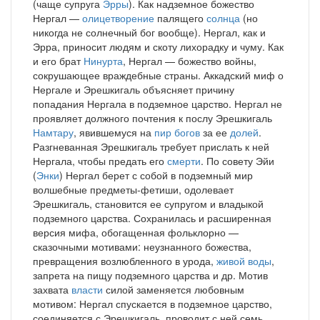
(чаще супруга
Эрры
). Как надземное божество
Нергал —
олицетворение
палящего
солнца
(но
никогда не солнечный бог вообще). Нергал, как и
Эрра, приносит людям и скоту лихорадку и чуму. Как
и его брат
Нинурта
, Нергал — божество войны,
сокрушающее враждебные страны. Аккадский миф о
Нергале и Эрешкигаль объясняет причину
попадания Нергала в подземное царство. Нергал не
проявляет должного почтения к послу Эрешкигаль
Намтару
, явившемуся на
пир
богов
за ее
долей
.
Разгневанная Эрешкигаль требует прислать к ней
Нергала, чтобы предать его
смерти
. По совету Эйи
(
Энки
) Нергал берет с собой в подземный мир
волшебные предметы-фетиши, одолевает
Эрешкигаль, становится ее супругом и владыкой
подземного царства. Сохранилась и расширенная
версия мифа, обогащенная фольклорно —
сказочными мотивами: неузнанного божества,
превращения возлюбленного в урода,
живой
воды
,
запрета на пищу подземного царства и др. Мотив
захвата
власти
силой заменяется любовным
мотивом: Нергал спускается в подземное царство,
соединяется с Эрешкигаль, проводит с ней семь