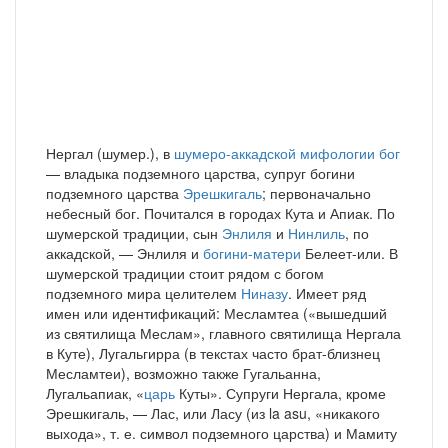
Нергал (шумер.), в
шумеро-аккадской мифологии
бог
— владыка подземного царства, супруг богини
подземного царства
Эрешкигаль
; первоначально
небесный бог. Почитался в городах Кута и Апиак. По
шумерской традиции, сын
Энлиля
и
Нинлиль
, по
аккадской, — Энлиля и
богини-матери
Белеет-или. В
шумерской традиции стоит рядом с богом
подземного мира целителем
Ниназу
. Имеет ряд
имен или идентификаций: Месламтеа («вышедший
из святилища Меслам», главного святилища Нергала
в Куте), Лугальгирра (в текстах часто брат-близнец
Месламтеи), возможно также Гугальанна,
Лугальапиак, «
царь
Куты». Супруги Нергала, кроме
Эрешкигаль, — Лас, или Ласу (из la asu, «никакого
выхода», т. е. символ подземного царства) и Мамиту