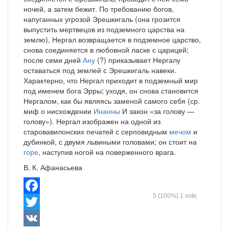
ночей, а затем бежит. По требованию богов,
напуганных угрозой Эрешкигаль (она грозится
выпустить мертвецов из подземного царства на
землю), Нергал возвращается в подземное царство,
снова соединяется в любовной ласке с царицей;
после семи дней
Ану
(?) приказывает Нергалу
оставаться под землей с Эрешкигаль навеки.
Характерно, что Нергал приходит в подземный мир
под именем бога Эрры; уходя, он снова становится
Нергалом, как бы являясь заменой самого себя (ср.
миф о нисхождении
Инанны
И закон «за голову —
голову»). Нергал изображен на одной из
старовавилонских печатей с серповидным
мечом
и
дубинкой, с двумя львиными головами; он стоит на
горе
, наступив ногой на поверженного врага.
В. К. Афанасьева
5
(100%)
1
vote
Facebook
Twitter