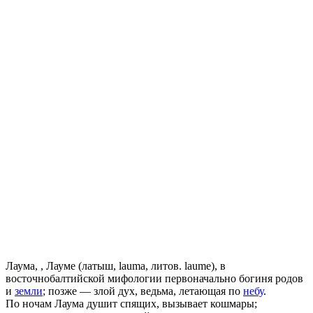
Лаума, , Лауме (латыш, lauma, литов. laume), в
восточнобалтийской мифологии первоначально богиня родов
и
земли
; позже — злой дух, ведьма, летающая по
небу
.
По ночам Лаума душит спящих, вызывает кошмары;