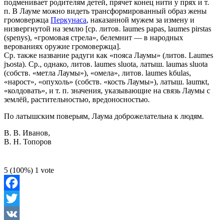
подменивает родителям детей, прячет конец нити у прях и т.
п. В Лауме можно видеть трансформированный образ жены
громовержца
Перкунаса
, наказанной мужем за измену и
низвергнутой на землю [ср. литов. laumes papas, laumes pirstas
(spenys), «громовая стрела», белемнит — в народных
верованиях оружие громовержца].
Ср. также название радуги как «пояса Лаумы» (литов. Laumes
jъosta). Ср., однако, литов. laumes sluota, латыш. laumas sluota
(собств. «метла Лаумы»), «омела», литов. laumes kбulas,
«нарост», «опухоль» (собств. «кость Лаумы»), латыш. laumкt,
«колдовать», и т. п. значения, указывающие на связь Лаумы с
землёй, растительностью, вредоносностью.
По латышским поверьям, Лаума доброжелательна к людям.
В. В. Иванов,
В. Н. Топоров
5
(100%)
1
vote
Facebook
Twitter