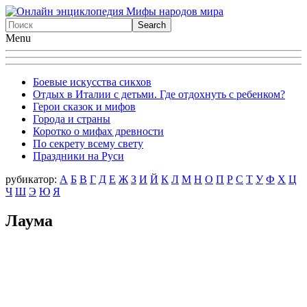
Menu
Боевые искусства сикхов
Отдых в Италии с детьми. Где отдохнуть с ребенком?
Герои сказок и мифов
Города и страны
Коротко о мифах древности
По секрету всему свету
Праздники на Руси
рубикатор:
А
Б
В
Г
Д
Е
Ж
З
И
Й
К
Л
М
Н
О
П
Р
С
Т
У
Ф
X
Ц
Ч
Ш
Э
Ю
Я
Лаума