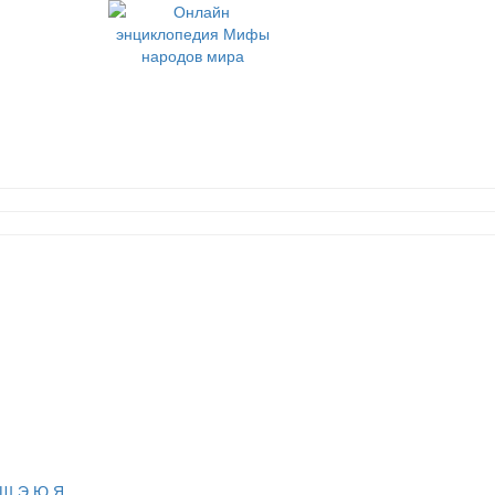
Ш
Э
Ю
Я