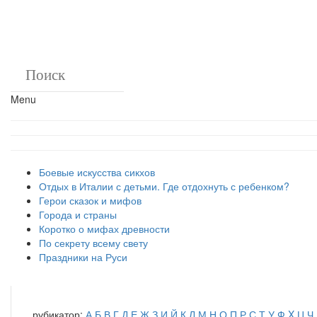
Menu
Боевые искусства сикхов
Отдых в Италии с детьми. Где отдохнуть с ребенком?
Герои сказок и мифов
Города и страны
Коротко о мифах древности
По секрету всему свету
Праздники на Руси
рубикатор:
А
Б
В
Г
Д
Е
Ж
З
И
Й
К
Л
М
Н
О
П
Р
С
Т
У
Ф
X
Ц
Ч