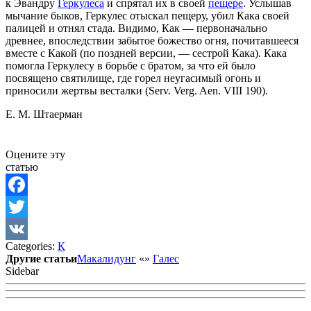
к Эвандру
Геркулеса
и спрятал их в своей
пещере
. Услышав
мычание быков, Геркулес отыскал пещеру, убил Кака своей
палицей и отнял стада. Видимо, Как — первоначально
древнее, впоследствии забытое божество огня, почитавшееся
вместе с Какой (по поздней версии, — сестрой Кака). Кака
помогла Геркулесу в борьбе с братом, за что ей было
посвящено святилище, где горел неугасимый огонь и
приносили жертвы весталки (Serv. Verg. Aen. VIII 190).
Е. М. Штаерман
Оцените эту
статью
Facebook
Twitter
Categories:
К
VK
Другие статьи
Макалидунг
«
»
Галес
Sidebar