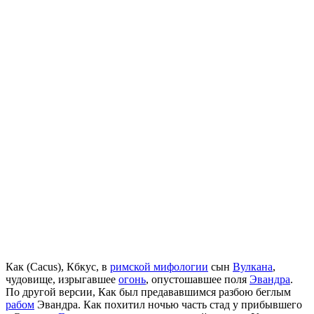
Как (Cacus), Кбкус, в
римской мифологии
сын
Вулкана
,
чудовище, изрыгавшее
огонь
, опустошавшее поля
Эвандра
.
По другой версии, Как был предававшимся разбою беглым
рабом
Эвандра. Как похитил ночью часть стад у прибывшего