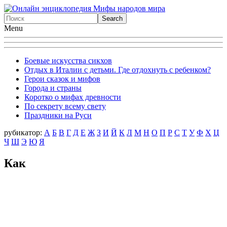
Menu
Боевые искусства сикхов
Отдых в Италии с детьми. Где отдохнуть с ребенком?
Герои сказок и мифов
Города и страны
Коротко о мифах древности
По секрету всему свету
Праздники на Руси
рубикатор:
А
Б
В
Г
Д
Е
Ж
З
И
Й
К
Л
М
Н
О
П
Р
С
Т
У
Ф
X
Ц
Ч
Ш
Э
Ю
Я
Как