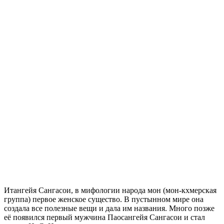
Итангейя Сангасои, в мифологии народа мон (мон-кхмерская
группа) первое женское существо. В пустынном мире она
создала все полезные вещи и дала им названия. Много позже
её появился первый мужчина Паосангейя Сангасои и стал