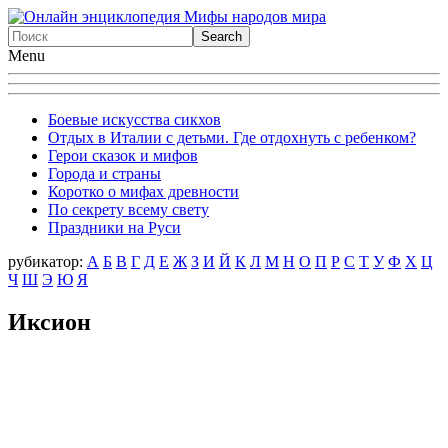
Menu
Боевые искусства сикхов
Отдых в Италии с детьми. Где отдохнуть с ребенком?
Герои сказок и мифов
Города и страны
Коротко о мифах древности
По секрету всему свету
Праздники на Руси
рубикатор:
А
Б
В
Г
Д
Е
Ж
З
И
Й
К
Л
М
Н
О
П
Р
С
Т
У
Ф
X
Ц
Ч
Ш
Э
Ю
Я
Иксион