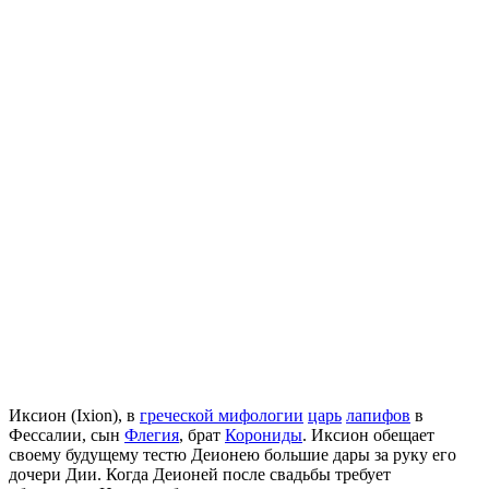
Иксион (Ixion), в
греческой мифологии
царь
лапифов
в
Фессалии, сын
Флегия
, брат
Корониды
. Иксион обещает
своему будущему тестю Деионею большие дары за руку его
дочери Дии. Когда Деионей после свадьбы требует