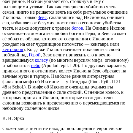
обещанное, Иксион убивает его, столкнув в яму с
пылающими углями. Так как совершено убийство члена
семьи, никто не решается взять на себя ритуальное очищение
Иксиона. Только
Зевс
, сжалившись над Иксионом, очищает
его, избавляет от безумия, постигшего его после убийства
тестя, и даже допускает к трапезе
богов
. На Олимпе Иксион
осмеливается домогаться любви богини Геры, и Зевс создает
её образ из облака, которое от соединения с Иксионом
рождает на свет чудовищное потомство — кентавра (или
кентавров
). Когда же Иксион начинает похваляться своей
победой над
Герой
, Зевс велит привязать его к вечно
вращающемуся
колесу
(по многим версиям мифа, огненному)
и забросить в
небо
(Apollod. epit. I 20). По другому варианту,
привязанного к огненному колесу Иксиона Зевс обрекает на
вечные муки в тартаре. Наиболее ранняя литературная
фиксация мифа об Иксионе — у Пиндара (Pind. Pyth. II 21 —
48 и Schol.). В мифе об Иксионе очевидны рудименты
древнего представления о силе стихий. Огненное колесо, к
которому привязан Иксион, некоторые исследователи
склонны возводить к представлению о перемещающемся по
небосводу солнечном диске.
В. Н. Ярхо
Сюжет мифа почти не находил воплощения в европейской