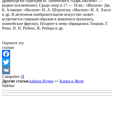
драматургии (трагедия И. Анненского «Царь Иксион» —
редкое исключение). Среди опер в 17 — 18 вв.: «Иксион» Дж.
Б. Альвери; «Иксион» Н. А. Штрунгка; «Иксион» И. А. Хассе
и др. В античном изобразительном искусстве сюжет
встречается главным образом в живописи (вазопись,
помпейские фрески). Позднее к нему обращались Тициан, Г.
Рени, П. П. Рубенс, К. Рибера и др.
Оцените эту
статью
Facebook
Twitter
Categories:
И
VK
Другие статьи
Арйана Вэджа
«
»
Карна и Желя
Sidebar