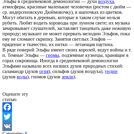
Эльфы в средневековой демонологии — духи
воздуха
,
атмосферы, красивые маленькие человечки (ростом с дюйм —
ср. андерсеновскую Дюймовочку), в шапочках из цветков.
Могут обитать в деревьях, которые в таком случае нельзя
рубить. Любят водить хороводы при лунном свете; их музыка
зачаровывает слушателей, заставляет танцевать даже неживую
природу; музыкант не может прервать мелодию Эльфов, пока
ему не сломают скрипку. Занятия светлых Эльфов —
прядение и ткачество, их нитки — летающая паутина.
В ряде поверий Эльфы имеют своих королей, ведут войны и т.
п. Темные Эльфы —
гномы
, подземные кузнецы, хранящие в
горах сокровища. Иногда в средневековой демонологии
Эльфами называли всех низших духов природных стихий:
саламандр (духов
огня
), сильфов (духов воздуха),
ундин
(духов
воды
), гномов (духов
земли
).
Оцените эту
статью
Facebook
Twitter
Categories:
Е