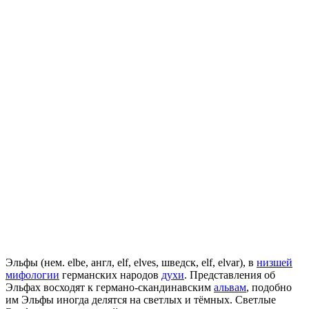
Эльфы (нем. elbe, англ, elf, elves, шведск, elf, elvar), в
низшей
мифологии
германских народов
духи
. Представления об
Эльфах восходят к германо-скандинавским
альвам
, подобно
им Эльфы иногда делятся на светлых и тёмных. Светлые