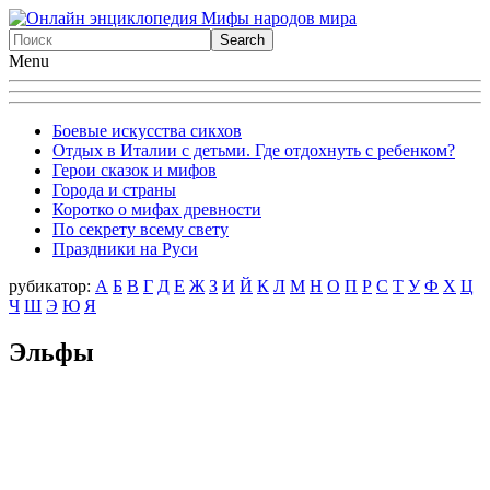
Menu
Боевые искусства сикхов
Отдых в Италии с детьми. Где отдохнуть с ребенком?
Герои сказок и мифов
Города и страны
Коротко о мифах древности
По секрету всему свету
Праздники на Руси
рубикатор:
А
Б
В
Г
Д
Е
Ж
З
И
Й
К
Л
М
Н
О
П
Р
С
Т
У
Ф
X
Ц
Ч
Ш
Э
Ю
Я
Эльфы