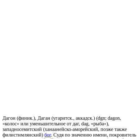
Дагон (финик.), Даган (угаритск., аккадск.) (dgn; dagon,
«колос» или уменьшительное от даг, dag, «рыба»),
западносемитский (ханаанейско-аморейский, позже также
филистимлянский)
бог
. Судя по значению имени, покровитель