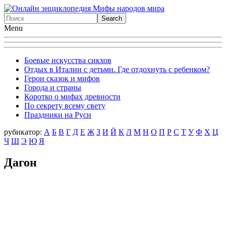
Menu
Боевые искусства сикхов
Отдых в Италии с детьми. Где отдохнуть с ребенком?
Герои сказок и мифов
Города и страны
Коротко о мифах древности
По секрету всему свету
Праздники на Руси
рубикатор:
А
Б
В
Г
Д
Е
Ж
З
И
Й
К
Л
М
Н
О
П
Р
С
Т
У
Ф
X
Ц
Ч
Ш
Э
Ю
Я
Дагон