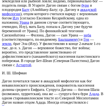
земледелия или рыбной ловли; видимо, первоначально бог —
податель пищи. В Угарите Дагон связан с богом
бури
и
плодородия
Балу
(Алиййану-Балу; ср. Дагону в
аккадской
мифологии
), отцом которого считался наряду с верховным
богом
Илу
[согласно Евсевию Кесарийскому, одна из
наложниц
Урана
(в данном случае соответствующего,
очевидно, Илу), мать Балу, попала к Дагону уже будучи
беременной от Урана]. По финикийской теогонии
Санхонйатона — Филона, Дагон — сын Урана —
неба
(соответствующего, по-видимому,
Баалшамему
) и
Геи
—
земли
, брат Эла (Илу). У филистимлян в конце 2-начале 1-го
тыс. до н. э. Дагон — верховное божество, бог войны;
вероятно, это представление заимствовано от
дофилистимского (ханаанейского) населения палестинского
побережья. В городе Бет-Шеан (Северная Палестина) Дагон
связан с
Астартой
.
И. Ш. Шифман
Дагон почитался также в аккадской мифологии как бог
невавилонского происхождения, покровитель населения
долины среднего Евфрата. Супруга Дагона — богиня Шала
(возможно, хурритская), она же — супруга бога бури
Адада
. В
одном старовавилонском тексте из Северной Месопотамии
Дагон назван отцом Адада. Иногда отождествлялся с