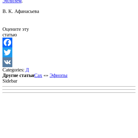
Энлилем
.
B. K. Афанасьева
Оцените эту
статью
Facebook
Twitter
Categories:
Д
VK
Другие статьи
Сах
«
»
Эфиопы
Sidebar