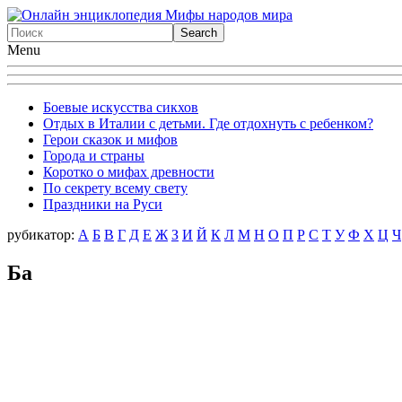
Menu
Боевые искусства сикхов
Отдых в Италии с детьми. Где отдохнуть с ребенком?
Герои сказок и мифов
Города и страны
Коротко о мифах древности
По секрету всему свету
Праздники на Руси
рубикатор:
А
Б
В
Г
Д
Е
Ж
З
И
Й
К
Л
М
Н
О
П
Р
С
Т
У
Ф
X
Ц
Ч
Ба