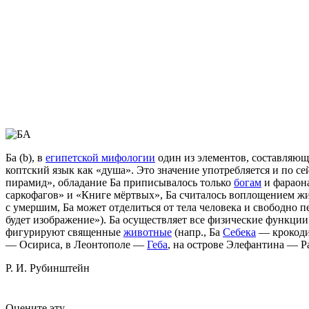
Ба (b), в
египетской мифологии
один из элементов, составляющ
коптский язык как «душа». Это значение употребляется и по се
пирамид», обладание Ба приписывалось только
богам
и фараон
саркофагов» и «Книге мёртвых», Ба считалось воплощением ж
с умершим, Ба может отделиться от тела человека и свободно 
будет изображение»). Ба осуществляет все физические функции ч
фигурируют священные
животные
(напр., Ба
Себека
— крокод
— Осириса, в Леонтополе —
Геба
, на острове Элефантина — Ра
Р. И. Рубинштейн
Оцените эту