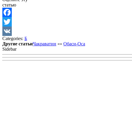
статью
Facebook
Twitter
Categories:
Б
VK
Другие статьи
Чакраватин
«
»
Обаси-Оса
Sidebar