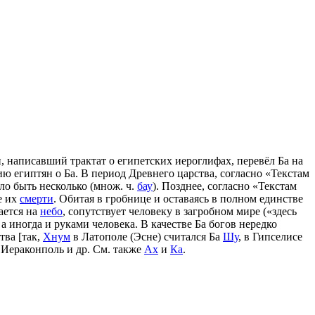
 написавший трактат о египетских иероглифах, перевёл Ба на
ию египтян о Ба. В период Древнего царства, согласно «Текстам
ло быть несколько (множ. ч.
бау
). Позднее, согласно «Текстам
е их
смерти
. Обитая в гробнице и оставаясь в полном единстве
ается на
небо
, сопутствует человеку в загробном мире («здесь
 а иногда и руками человека. В качестве Ба богов нередко
тва [так,
Хнум
в Латополе (Эсне) считался Ба
Шу
, в Гипселисе
, Иераконполь и др. См. также
Ах
и
Ка
.