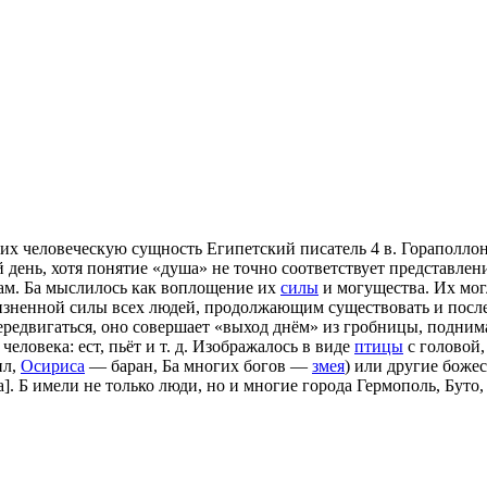
их человеческую сущность Египетский писатель 4 в. Гораполлон,
й день, хотя понятие «душа» не точно соответствует представлен
ам. Ба мыслилось как воплощение их
силы
и могущества. Их мог
изненной силы всех людей, продолжающим существовать и посл
передвигаться, оно совершает «выход днём» из гробницы, подним
еловека: ест, пьёт и т. д. Изображалось в виде
птицы
с головой,
ил,
Осириса
— баран, Ба многих богов —
змея
) или другие божес
]. Б имели не только люди, но и многие города Гермополь, Буто