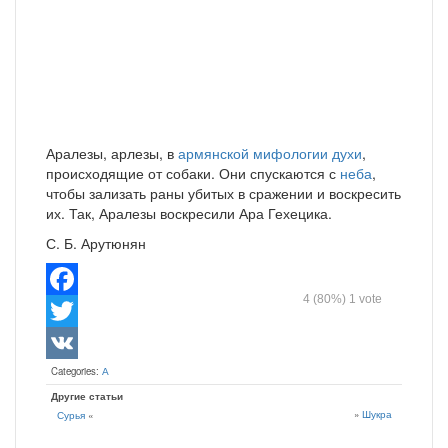
Аралезы, арлезы, в
армянской мифологии
духи
,
происходящие от собаки. Они спускаются с
неба
,
чтобы зализать раны убитых в сражении и воскресить
их. Так, Аралезы воскресили Ара Гехецика.
С. Б. Арутюнян
4
(80%)
1
vote
Facebook
Twitter
Categories:
А
VK
Другие статьи
»
Шукра
Сурья
«