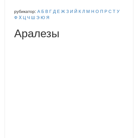
рубикатор:
А
Б
В
Г
Д
Е
Ж
З
И
Й
К
Л
М
Н
О
П
Р
С
Т
У
Ф
X
Ц
Ч
Ш
Э
Ю
Я
Аралезы