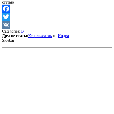
статью
Facebook
Twitter
Categories:
В
VK
Другие статьи
Кецалькоатль
«
»
Индра
Sidebar