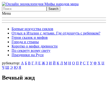
Menu
Боевые искусства сикхов
Отдых в Италии с детьми. Где отдохнуть с ребенком?
Герои сказок и мифов
Города и страны
Коротко о мифах древности
По секрету всему свету
Праздники на Руси
рубикатор:
А
Б
В
Г
Д
Е
Ж
З
И
Й
К
Л
М
Н
О
П
Р
С
Т
У
Ф
X
Ц
Ч
Ш
Э
Ю
Я
Вечный жид