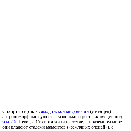
Сихиртя, сиртя, в
самодийской мифологии
(у ненцев)
антропоморфные существа маленького роста, живущие под
землёй
. Некогда Сихиртя жили на земле, в подземном мире
они владеют стадами мамонтов («земляных оленей»), а