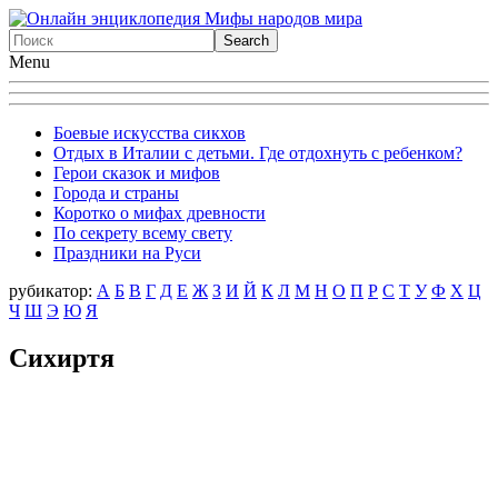
Menu
Боевые искусства сикхов
Отдых в Италии с детьми. Где отдохнуть с ребенком?
Герои сказок и мифов
Города и страны
Коротко о мифах древности
По секрету всему свету
Праздники на Руси
рубикатор:
А
Б
В
Г
Д
Е
Ж
З
И
Й
К
Л
М
Н
О
П
Р
С
Т
У
Ф
X
Ц
Ч
Ш
Э
Ю
Я
Сихиртя