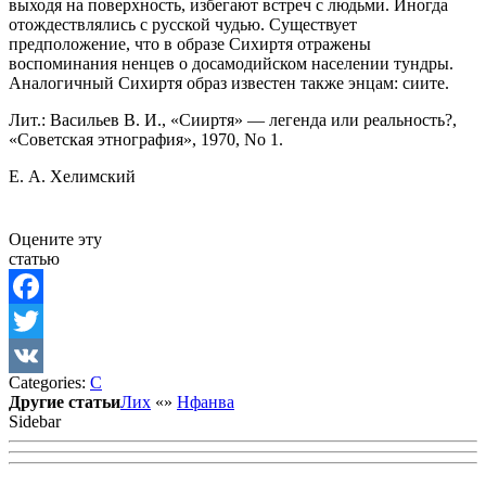
выходя на поверхность, избегают встреч с людьми. Иногда
отождествлялись с русской чудью. Существует
предположение, что в образе Сихиртя отражены
воспоминания ненцев о досамодийском населении тундры.
Аналогичный Сихиртя образ известен также энцам: сиите.
Лит.: Васильев В. И., «Сииртя» — легенда или реальность?,
«Советская этнография», 1970, No 1.
Е. А. Xелимский
Оцените эту
статью
Facebook
Twitter
Categories:
С
VK
Другие статьи
Лих
«
»
Нфанва
Sidebar