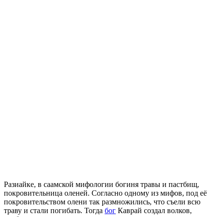
Разиайке, в саамской мифологии богиня травы и пастбищ,
покровительница оленей. Согласно одному из мифов, под её
покровительством олени так размножились, что съели всю
траву и стали погибать. Тогда
бог
Каврай создал волков,