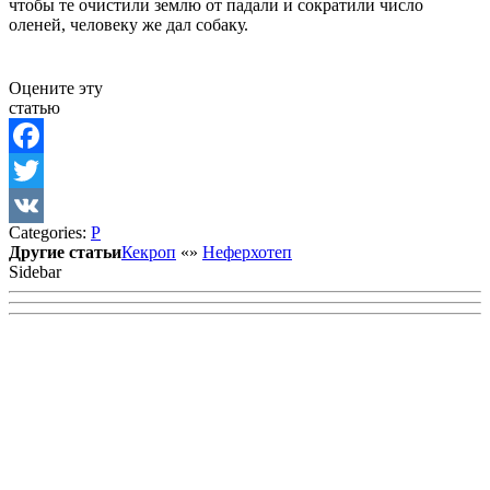
чтобы те очистили землю от падали и сократили число
оленей, человеку же дал собаку.
Оцените эту
статью
Facebook
Twitter
Categories:
Р
VK
Другие статьи
Кекроп
«
»
Неферхотеп
Sidebar