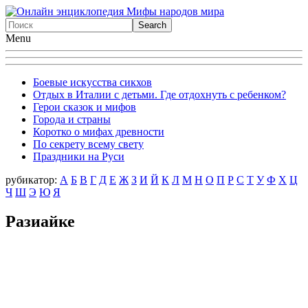
Menu
Боевые искусства сикхов
Отдых в Италии с детьми. Где отдохнуть с ребенком?
Герои сказок и мифов
Города и страны
Коротко о мифах древности
По секрету всему свету
Праздники на Руси
рубикатор:
А
Б
В
Г
Д
Е
Ж
З
И
Й
К
Л
М
Н
О
П
Р
С
Т
У
Ф
X
Ц
Ч
Ш
Э
Ю
Я
Разиайке