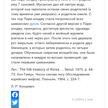
ему 7 сыновей, Мусансин дал ей святую воду,
которой она окропила останки своих родителей (к
тому времени уже умерших), и родители ожили. С
тех пор Пари-конджу стала патронессой всех
шаманских
духов
. Согласно другой версии о Пари-
конджу, принцесса, достигнув зрелости, однажды
увидела сон, будто синий и зелёный журавли
влетели в неё через рот. После этого она держала
рот закрытым, отчего забеременела и родила двух
близнецов, у которых затем родилось по четыре
дочери. Обученные секретам волшебства, они были
направлены в каждую из восьми провинций, где
стали первыми шаманками.
Лит.: The folk treasury of Korea…, Seoul, 1970, p. 64-
73; Хон Гимун, Чосон синхва лнгу (Исследование
корейских мифов), Пхеньян, 1964, с. 224-7.
Л. Р. Концевич
5
(100%)
1
vote
Facebook