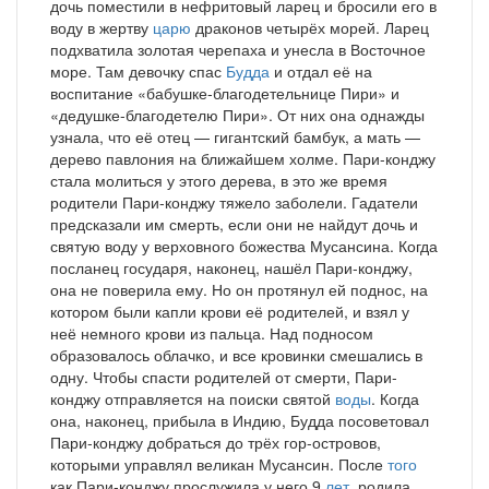
дочь поместили в нефритовый ларец и бросили его в
воду в жертву
царю
драконов четырёх морей. Ларец
подхватила золотая черепаха и унесла в Восточное
море. Там девочку спас
Будда
и отдал её на
воспитание «бабушке-благодетельнице Пири» и
«дедушке-благодетелю Пири». От них она однажды
узнала, что её отец — гигантский бамбук, а мать —
дерево павлония на ближайшем холме. Пари-конджу
стала молиться у этого дерева, в это же время
родители Пари-конджу тяжело заболели. Гадатели
предсказали им смерть, если они не найдут дочь и
святую воду у верховного божества Мусансина. Когда
посланец государя, наконец, нашёл Пари-конджу,
она не поверила ему. Но он протянул ей поднос, на
котором были капли крови её родителей, и взял у
неё немного крови из пальца. Над подносом
образовалось облачко, и все кровинки смешались в
одну. Чтобы спасти родителей от смерти, Пари-
конджу отправляется на поиски святой
воды
. Когда
она, наконец, прибыла в Индию, Будда посоветовал
Пари-конджу добраться до трёх гор-островов,
которыми управлял великан Мусансин. После
того
как Пари-конджу прослужила у него 9
лет
, родила