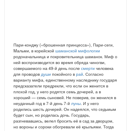
Пари-конджу («брошенная принцесса»), Пари-сеги,
Mальми, в корейской
шаманской мифологии
родоначальница и покровительница шаманок. Миф о
ней воспроизводится во время обряда чиногви,
совершаемого на 49-й день после
смерти
человека
для проводов
души
покойного в
рай
. Согласно
варианту мифа, единственному наследнику государя
предсказатели предрекли, что если он женится в
плохой год, у него родятся семь дочерей, а в
хороший — семь сыновей. Не поверив, он женился в
неудачный год в 7-й день 7-й
луны
. И у него
родились шесть дочерей. Он надеялся, что седьмым
будет сын, но родилась дочь. Государь,
разгневавшись, велел бросить её в сад за дворцом,
но вороны и сороки обогревали её крыльями. Тогда