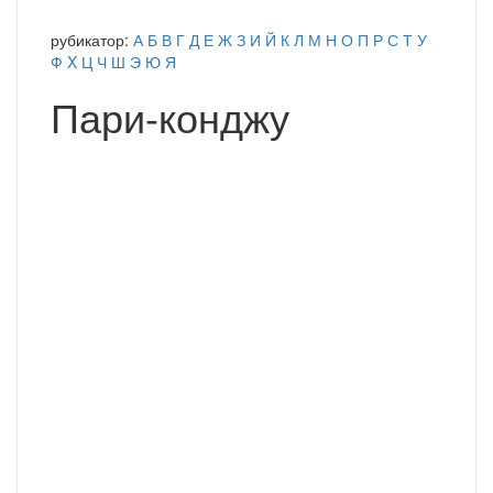
рубикатор:
А
Б
В
Г
Д
Е
Ж
З
И
Й
К
Л
М
Н
О
П
Р
С
Т
У
Ф
X
Ц
Ч
Ш
Э
Ю
Я
Пари-конджу