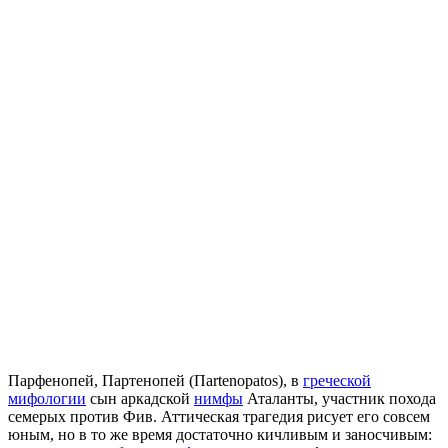
Парфенопей, Партенопей (Пartenopatos), в
греческой
мифологии
сын аркадской
нимфы
Аталанты, участник похода
семерых против Фив. Аттическая трагедия рисует его совсем
юным, но в то же время достаточно кичливым и заносчивым: