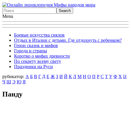
Menu
Боевые искусства сикхов
Отдых в Италии с детьми. Где отдохнуть с ребенком?
Герои сказок и мифов
Города и страны
Коротко о мифах древности
По секрету всему свету
Праздники на Руси
рубикатор:
А
Б
В
Г
Д
Е
Ж
З
И
Й
К
Л
М
Н
О
П
Р
С
Т
У
Ф
X
Ц
Ч
Ш
Э
Ю
Я
Панду