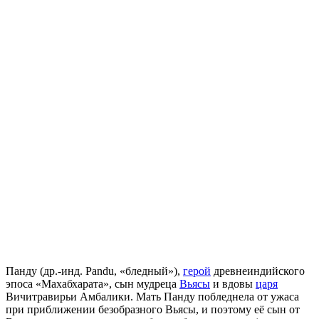
Панду (др.-инд. Pandu, «бледный»),
герой
древнеиндийского
эпоса «Махабхарата», сын мудреца
Вьясы
и вдовы
царя
Вичитравирьи Амбалики. Мать Панду побледнела от ужаса
при приближении безобразного Вьясы, и поэтому её сын от