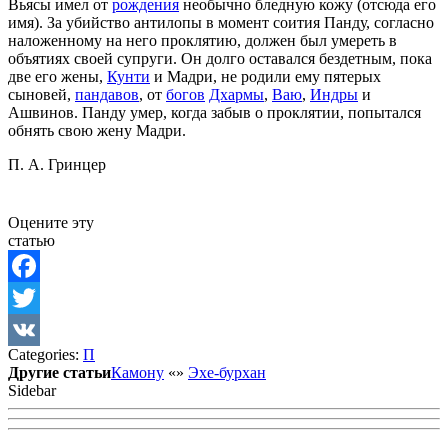
Вьясы имел от
рождения
необычно бледную кожу (отсюда его
имя). За убийство антилопы в момент соития Панду, согласно
наложенному на него проклятию, должен был умереть в
объятиях своей супруги. Он долго оставался бездетным, пока
две его жены,
Кунти
и Мадри, не родили ему пятерых
сыновей,
пандавов
, от
богов
Дхармы
,
Ваю
,
Индры
и
Ашвинов. Панду умер, когда забыв о проклятии, попытался
обнять свою жену Мадри.
П. А. Гринцер
Оцените эту
статью
Facebook
Twitter
Categories:
П
VK
Другие статьи
Камону
«
»
Эхе-бурхан
Sidebar