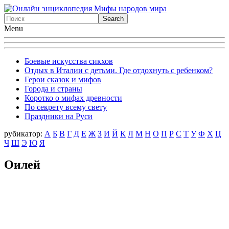
Menu
Боевые искусства сикхов
Отдых в Италии с детьми. Где отдохнуть с ребенком?
Герои сказок и мифов
Города и страны
Коротко о мифах древности
По секрету всему свету
Праздники на Руси
рубикатор:
А
Б
В
Г
Д
Е
Ж
З
И
Й
К
Л
М
Н
О
П
Р
С
Т
У
Ф
X
Ц
Ч
Ш
Э
Ю
Я
Оилей