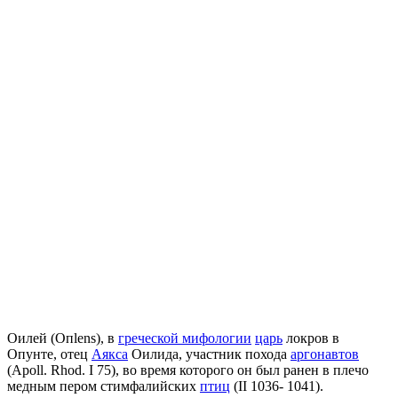
Оилей (Oпlens), в
греческой мифологии
царь
локров в
Опунте, отец
Аякса
Оилида, участник похода
аргонавтов
(Apoll. Rhod. I 75), во время которого он был ранен в плечо
медным пером стимфалийских
птиц
(II 1036- 1041).