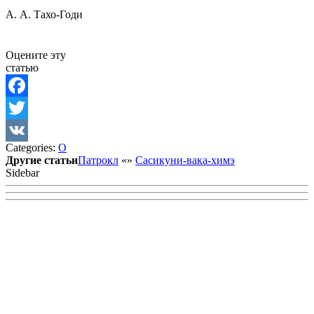
А. А. Тахо-Годи
Оцените эту
статью
Facebook
Twitter
Categories:
О
VK
Другие статьи
Патрокл
«
»
Сасикуни-вака-химэ
Sidebar