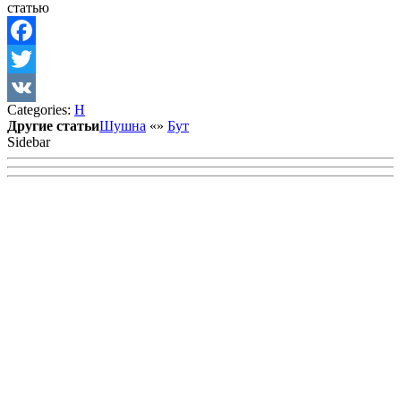
статью
Facebook
Twitter
Categories:
Н
VK
Другие статьи
Шушна
«
»
Бут
Sidebar