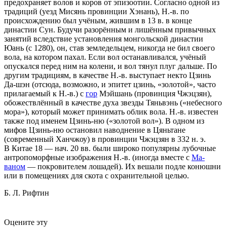
предохраняет волов и коров от эпизоотии. Согласно одной из
традиций (уезд Мисянь провинции Хэнань), Н.-в. по
происхождению был учёным, жившим в 13 в. в конце
династии Сун. Будучи разорённым и лишённым привычных
занятий вследствие установления монгольской династии
Юань (с 1280), он, став земледельцем, никогда не бил своего
вола, на котором пахал. Если вол останавливался, учёный
опускался перед ним на колени, и вол тянул плуг дальше. По
другим традициям, в качестве Н.-в. выступает некто Цзинь
Да-шэн (отсюда, возможно, и эпитет цзинь, «золотой», часто
прилагаемый к Н.-в.) с
гор
Мэйшань (провинция Чжэцзян),
обожествлённый в качестве духа звезды Тяньвэнь («небесного
мора»), который может принимать облик вола. Н.-в. известен
также под именем Цзинь-ню («золотой вол»). В одном из
мифов Цзинь-ню остановил наводнение в Цяньтане
(современный Ханчжоу) в провинции Чжэцзян в 332 н. э.
В Китае 18 — нач. 20 вв. были широко популярны лубочные
антропоморфные изображения Н.-в. (иногда вместе с
Ма-
ваном
— покровителем лошадей). Их вешали подле конюшни
или в помещениях для скота с охранительной целью.
Б. Л. Рифтин
Оцените эту