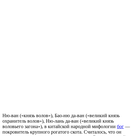
Ню-ван («князь волов»), Бао-ню да-ван («великий князь
охранитель волов»), Ню-лань да-ван («великий князь
воловьего загона»), в китайской народной мифологии
бог
—
покровитель крупного рогатого скота. Считалось, что он