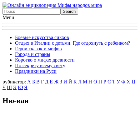
Menu
Боевые искусства сикхов
Отдых в Италии с детьми. Где отдохнуть с ребенком?
Герои сказок и мифов
Города и страны
Коротко о мифах древности
По секрету всему свету
Праздники на Руси
рубикатор:
А
Б
В
Г
Д
Е
Ж
З
И
Й
К
Л
М
Н
О
П
Р
С
Т
У
Ф
X
Ц
Ч
Ш
Э
Ю
Я
Ню-ван