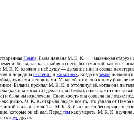
сотворённая
Пемба
. Была названа М. К. К. — «маленькая старуха с
времени; белая, так как, выйдя из него, была чистой, как он. С
и М. К. К. вложил в неё душу — дыхание (ни) и создал нематер
емян и породила
растения
и
животных
. Когда на
земле
появились 
 обладать всеми женщинами. Узнав об этом, она к нему больше н
нное. Баланза проклял М. К. К. и оттолкнул её, когда она пытал
ва (как она когда-то сделала для Пемба), надеясь, что они также 
ба) и была им искалечена. Свою ярость она сорвала на людях: по
 эксцизию. М. К. К. открыла людям всё то, что узнала от Пемба 
ечистой стала и земля. Так М. К. К. был внесён беспорядок в соз
ание, которые он ей дал. Перед
тем
как умереть, М. К. К. научила
вать
друг
друга.