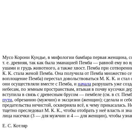
Мусо Корони Кундье, в мифологии бамбара первая женщина, 
т. е. древняя, так как была эманацией Пемба — равной ему во 
ушами и грудь животного, а также хвост. Пемба при сотворени
К. К. стала женой Пемба. Она получила от Пемба множество с
воплощение Пемба) перестал довольствоваться М. К. К. и стал
они осуществляли вместе с Пемба, и
начала
разрушать уже созда
небесам, по земным пространствам, втыкая в почву кусочки дере
вступила в связь с древесным брусом — пембеле (см. в ст. Пем
пути
, обрезанию (мужчин) и эксцизии (женщин); сделала и себе
предательства нечистой, оскверняла всё, к чему прикасалась. Н
тщетно преследовал М. К. К., чтобы отобрать у неё власть и зн
лица насечки (3 — для мужчин и 4 — для женщин), чтобы узна
Е. С. Котляр