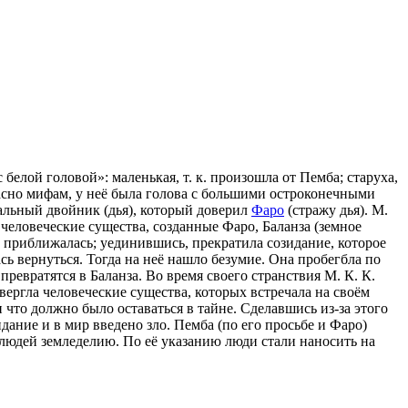
 белой головой»: маленькая, т. к. произошла от Пемба; старуха,
огласно мифам, у неё была голова с большими остроконечными
иальный двойник (дья), который доверил
Фаро
(стражу дья). М.
человеческие существа, созданные Фаро, Баланза (земное
е приближалась; уединившись, прекратила созидание, которое
ась вернуться. Тогда на неё нашло безумие. Она пробегбла по
превратятся в Баланза. Во время своего странствия М. К. К.
двергла человеческие существа, которых встречала на своём
и что должно было оставаться в тайне. Сделавшись из-за этого
идание и в мир введено зло. Пемба (по его просьбе и Фаро)
 людей земледелию. По её указанию люди стали наносить на