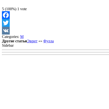
5
(100%)
1
vote
Facebook
Twitter
Categories:
М
VK
Другие статьи
Эврит
«
»
Фулла
Sidebar