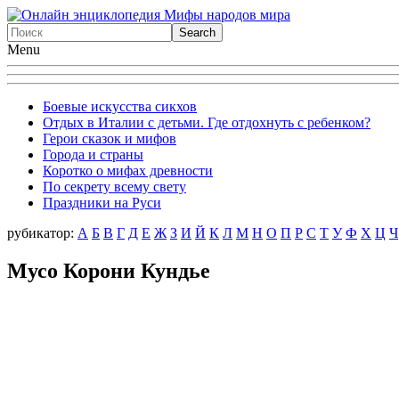
Menu
Боевые искусства сикхов
Отдых в Италии с детьми. Где отдохнуть с ребенком?
Герои сказок и мифов
Города и страны
Коротко о мифах древности
По секрету всему свету
Праздники на Руси
рубикатор:
А
Б
В
Г
Д
Е
Ж
З
И
Й
К
Л
М
Н
О
П
Р
С
Т
У
Ф
X
Ц
Ч
Мусо Корони Кундье