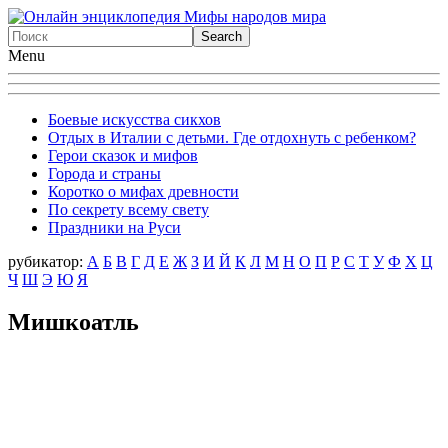
Menu
Боевые искусства сикхов
Отдых в Италии с детьми. Где отдохнуть с ребенком?
Герои сказок и мифов
Города и страны
Коротко о мифах древности
По секрету всему свету
Праздники на Руси
рубикатор:
А
Б
В
Г
Д
Е
Ж
З
И
Й
К
Л
М
Н
О
П
Р
С
Т
У
Ф
X
Ц
Ч
Ш
Э
Ю
Я
Мишкоатль