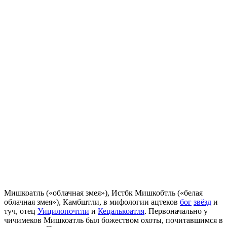
Мишкоатль («облачная змея»), Истбк Мишкобтль («белая
облачная змея»), Камбштли, в мифологии ацтеков
бог
звёзд
и
туч, отец
Уицилопочтли
и
Кецалькоатля
. Первоначально у
чичимеков Мишкоатль был божеством охоты, почитавшимся в