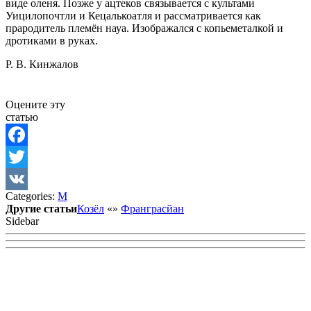
виде оленя. Позже у ацтеков связывается с культами
Уицилопочтли и Кецалькоатля и рассматривается как
прародитель племён науа. Изображался с копьеметалкой и
дротиками в руках.
Р. В. Кинжалов
Оцените эту
статью
Facebook
Twitter
Categories:
М
VK
Другие статьи
Козёл
«
»
Франграсйан
Sidebar